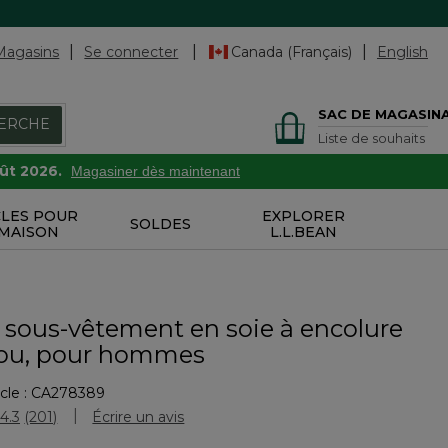
Magasins
Se connecter
Canada (Français)
English
SAC DE MAGASIN
ERCHE
Liste de souhaits
oût 2026.
Magasiner dès maintenant
CLES POUR
EXPLORER
SOLDES
 MAISON
L.L.BEAN
 sous-vêtement en soie à encolure
cou, pour hommes
cle :
CA278389
uation des clients
4.3
(201)
Écrire un avis
Lire
les