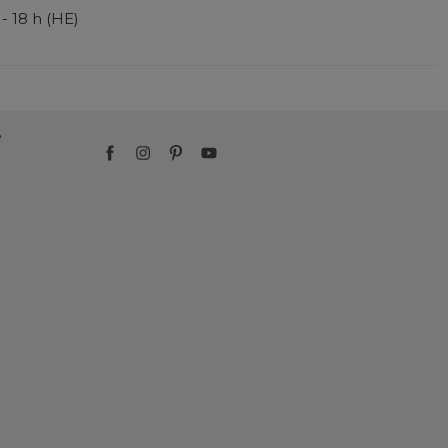
 - 18 h (HE)
?