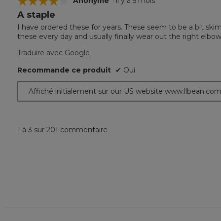
☆☆☆☆☆
☆☆☆☆☆
Anonyme
·
il y a 5 mois
A staple
4
étoile(s)
I have ordered these for years. These seem to be a bit skim
sur
these every day and usually finally wear out the right elbow
5.
Traduire avec Google
Recommande ce produit
✔
Oui
Affiché initialement sur our US website www.llbean.co
1 à 3 sur 201 commentaire