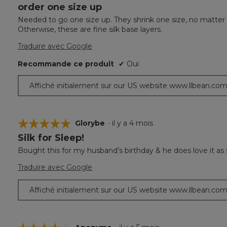
order one size up
4
étoile(s)
Needed to go one size up. They shrink one size, no matter co
sur
Otherwise, these are fine silk base layers.
5.
Traduire avec Google
Recommande ce produit
✔
Oui
Affiché initialement sur our US website www.llbean.co
☆☆☆☆☆
☆☆☆☆☆
Glorybe
·
il y a 4 mois
Silk for Sleep!
5
étoile(s)
Bought this for my husband’s birthday & he does love it as
sur
5.
Traduire avec Google
Affiché initialement sur our US website www.llbean.co