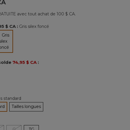
CA
201
commentaires.
Lien
ATUITE avec tout achat de 100 $ CA.
vers
la
même
95 $ CA
:
Gris silex foncé
page.
sélectionné
solde
74,95 $ CA
:
les standard
ard
Tailles longues
tionné
G
TG