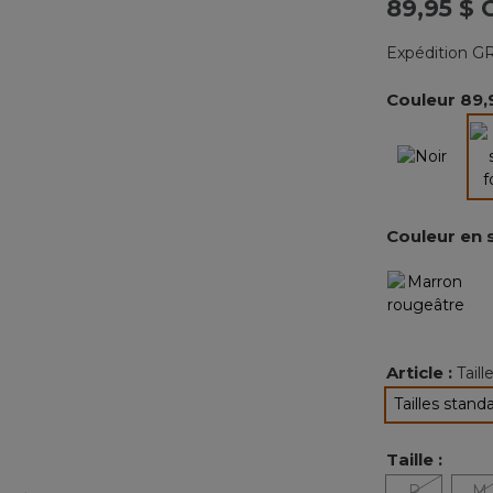
89,95 $ 
Expédition GR
Couleur
89,
Couleur en 
Article :
Tail
Tailles stand
sélec
Taille :
P
M