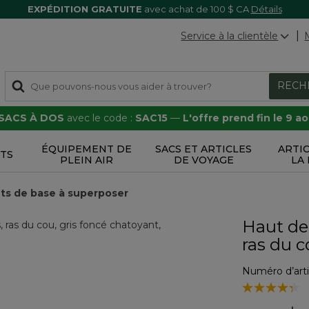
EXPÉDITION GRATUITE
avec achat de 100 $ CA
Détails
Service à la clientèle
RECH
 SACS À DOS
avec le code :
SAC15
—
L'offre prend fin le 9 a
ÉQUIPEMENT DE
SACS ET ARTICLES
ARTI
TS
PLEIN AIR
DE VOYAGE
LA
s de base à superposer
Haut de
ras du 
Numéro d’arti
4,2 sur 5 Éval