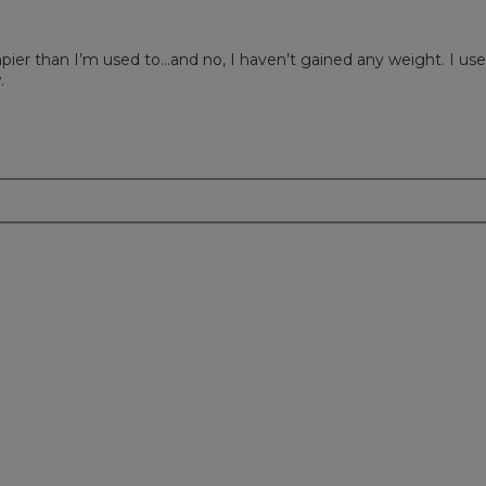
pier than I’m used to…and no, I haven’t gained any weight. I use
.
m