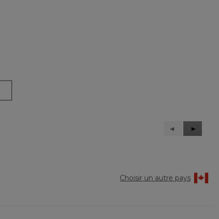
Précédent
◄
Suivant
►
Reviews
Reviews
Choisir un autre pays