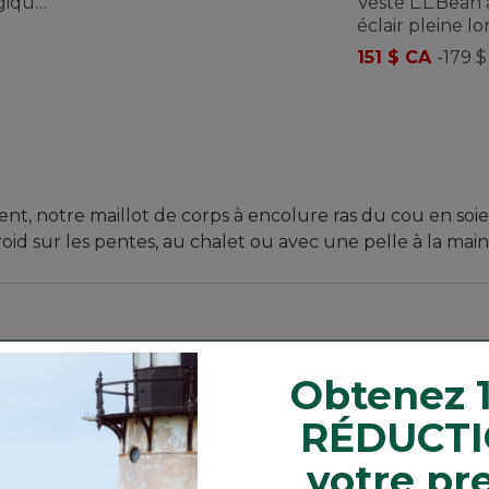
ogique
Veste L.L.Bean
s
éclair pleine l
en tricot moll
151 $ CA
-
179 $
hommes
nt, notre maillot de corps à encolure ras du cou en s
oid sur les pentes, au chalet ou avec une pelle à la main
Obtenez 
RÉDUCTI
votre pr