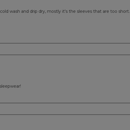
ld wash and drip dry, mostly it's the sleeves that are too short.
m
 sleepwear!
m