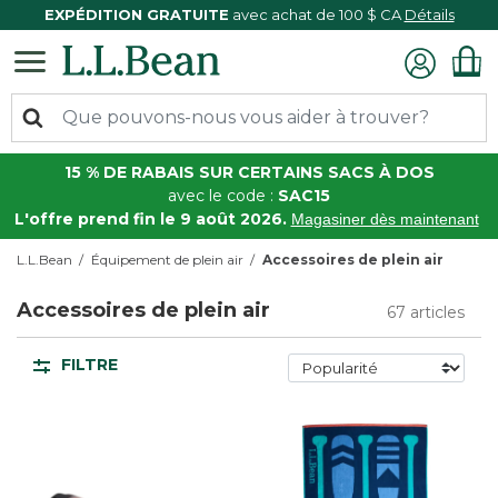
EXPÉDITION GRATUITE
avec achat de 100 $ CA
Détails
15 % DE RABAIS SUR CERTAINS SACS À DOS
avec le code :
SAC15
L'offre prend fin le 9 août 2026.
Magasiner dès maintenant
L.L.Bean
Équipement de plein air
Accessoires de plein air
Accessoires de plein air
67 articles
FILTRE