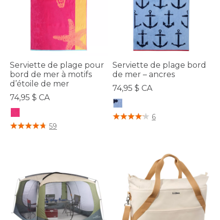
Serviette de plage pour
Serviette de plage bord
bord de mer à motifs
de mer – ancres
d’étoile de mer
74,95 $ CA
74,95 $ CA
4 sur 5 Évaluation des clients
6
5 sur 5 Évaluation des clients
59