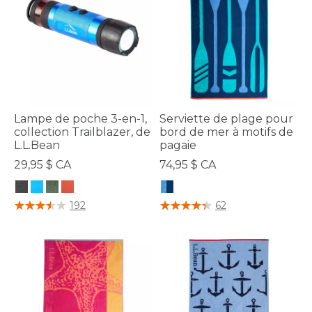
Lampe de poche 3-en-1,
Serviette de plage pour
collection Trailblazer, de
bord de mer à motifs de
L.L.Bean
pagaie
29,95 $ CA
74,95 $ CA
5 sur 5 Évaluation des clients
5 sur 5 Évaluation des clients
192
62