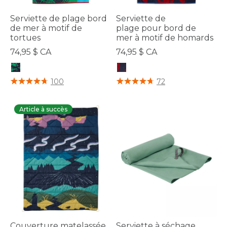
Serviette de plage bord
Serviette de
de mer à motif de
plage pour bord de
tortues
mer à motif de homards
74,95 $ CA
74,95 $ CA
5 sur 5 Évaluation des clients
3,7 sur 5 Évaluation des clients
100
72
Article à succès
Couverture matelassée
Serviette à séchage