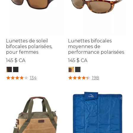
Lunettes de soleil
Lunettes bifocales
bifocales polarisées,
moyennes de
pour femmes
performance polarisées
145 $ CA
145 $ CA
4,3 sur 5 Évaluation des clients
3,2 sur 5 Évaluation des clients
134
198