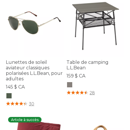
Lunettes de soleil
Table de camping
aviateur classiques
L.L.Bean
polarisées L.L.Bean, pour
159 $ CA
adultes
145 $ CA
3,7 sur 5 Évaluation des clients
28
3,7 sur 5 Évaluation des clients
30
Article à succès