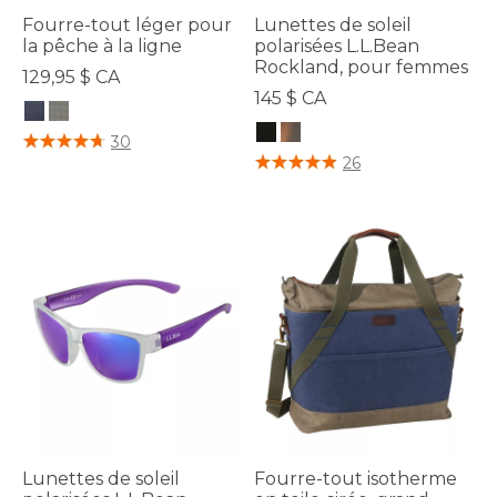
Fourre-tout léger pour
Lunettes de soleil
la pêche à la ligne
polarisées L.L.Bean
Rockland, pour femmes
129,95 $ CA
145 $ CA
5 sur 5 Évaluation des clients
30
5 sur 5 Évaluation des clients
26
Lunettes de soleil
Fourre-tout isotherme