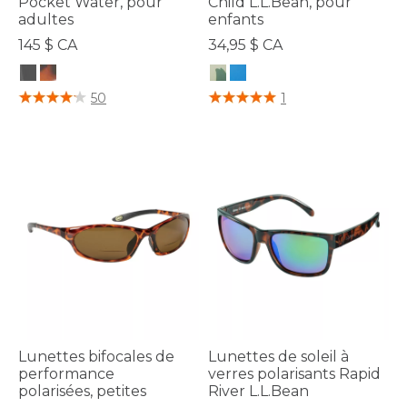
Pocket Water, pour
Child L.L.Bean, pour
adultes
enfants
145 $ CA
34,95 $ CA
4,8 sur 5 Évaluation des clients
4,7 sur 5 Évaluation des clients
50
1
Lunettes bifocales de
Lunettes de soleil à
performance
verres polarisants Rapid
polarisées, petites
River L.L.Bean