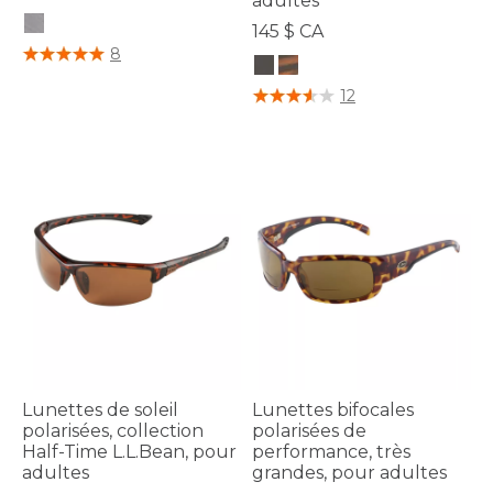
adultes
145 $ CA
5 sur 5 Évaluation des clients
8
3,4 sur 5 Évaluation des clients
12
Lunettes de soleil
Lunettes bifocales
polarisées, collection
polarisées de
Half-Time L.L.Bean, pour
performance, très
adultes
grandes, pour adultes