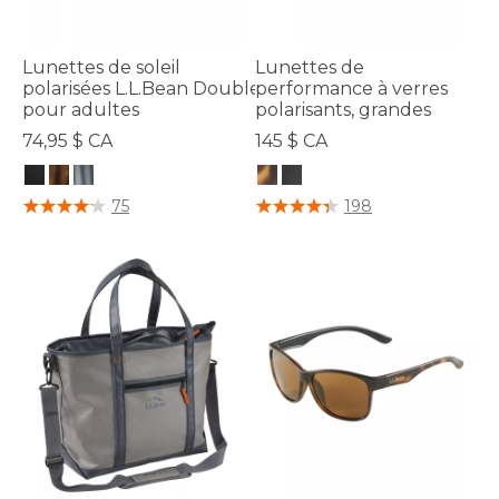
Lunettes de soleil
Lunettes de
polarisées L.L.Bean Double L,
performance à verres
pour adultes
polarisants, grandes
74,95 $ CA
145 $ CA
5 sur 5 Évaluation des clients
4,3 sur 5 Évaluation des clients
75
198