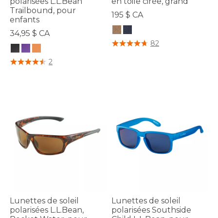
polarisées L.L.Bean
en toile cirée, grand
Trailbound, pour
195 $ CA
enfants
34,95 $ CA
4,5 sur 5 Évaluation des clients
82
5 sur 5 Évaluation des clients
2
Lunettes de soleil
Lunettes de soleil
polarisées L.L.Bean,
polarisées Southside