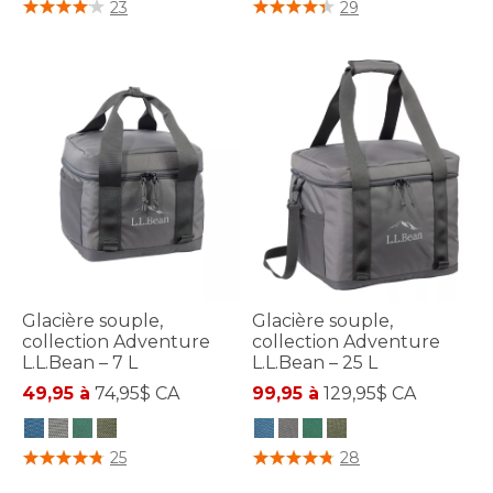
4,5 sur 5 Évaluation des clients
4,4 sur 5 Évaluation des clients
23
29
Glacière souple,
Glacière souple,
collection Adventure
collection Adventure
L.L.Bean – 7 L
L.L.Bean – 25 L
49,95 à
74,95$ CA
99,95 à
129,95$ CA
4,6 sur 5 Évaluation des clients
5 sur 5 Évaluation des clients
25
28