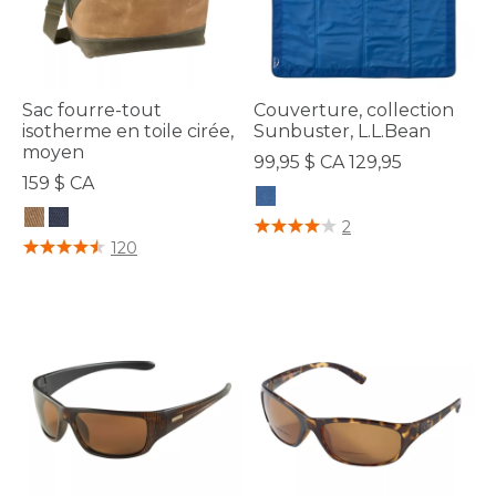
Sac fourre-tout
Couverture, collection
isotherme en toile cirée,
Sunbuster, L.L.Bean
moyen
99,95 $ CA 129,95
159 $ CA
4,7 sur 5 Évaluation des clients
2
3,4 sur 5 Évaluation des clients
120