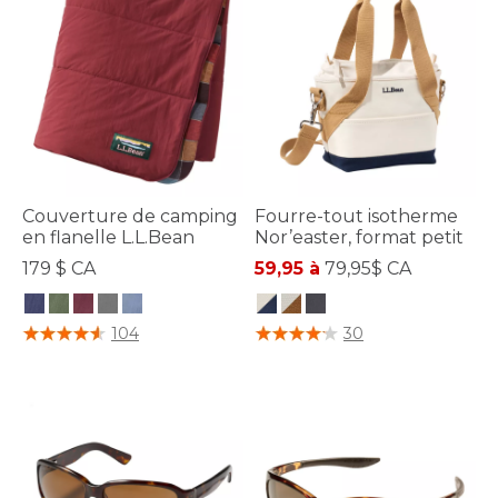
Couverture de camping
Fourre-tout isotherme
en flanelle L.L.Bean
Nor’easter, format petit
179 $ CA
59,95 à
79,95$ CA
4,5 sur 5 Évaluation des clients
5 sur 5 Évaluation des clients
104
30