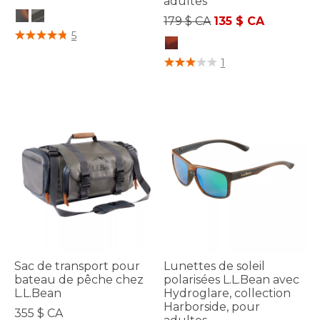
adultes
Prix réduit de
à
179 $ CA
135 $ CA
5 sur 5 Évaluation des clients
5
4,8 sur 5 Évaluation des clients
1
Sac de transport pour
Lunettes de soleil
bateau de pêche chez
polarisées L.L.Bean avec
L.L.Bean
Hydroglare, collection
Harborside, pour
355 $ CA