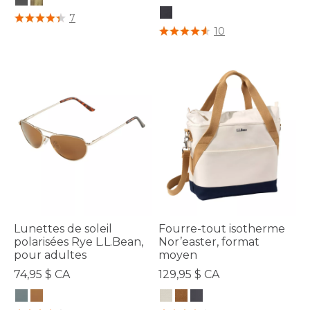
5 sur 5 Évaluation des clients
7
4,8 sur 5 Évaluation des clients
10
Lunettes de soleil
Fourre-tout isotherme
polarisées Rye L.L.Bean,
Nor’easter, format
pour adultes
moyen
74,95 $ CA
129,95 $ CA