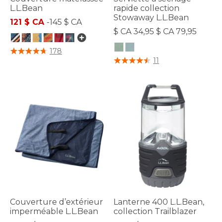
L.L.Bean
rapide collection
Stowaway L.L.Bean
121 $ CA
-
145 $ CA
$ CA 34,95 $ CA 79,95
4,4 sur 5 Évaluation des clients
178
5 sur 5 Évaluation des clients
11
Couverture d’extérieur
Lanterne 400 L.L.Bean,
imperméable L.L.Bean
collection Trailblazer