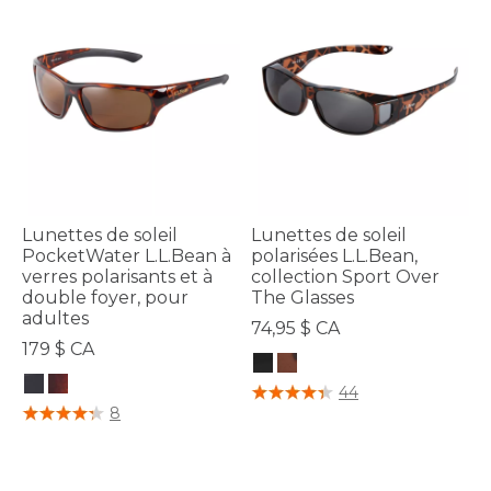
Lunettes de soleil
Lunettes de soleil
PocketWater L.L.Bean à
polarisées L.L.Bean,
verres polarisants et à
collection Sport Over
double foyer, pour
The Glasses
adultes
74,95 $ CA
179 $ CA
5 sur 5 Évaluation des clients
44
3,3 sur 5 Évaluation des clients
8