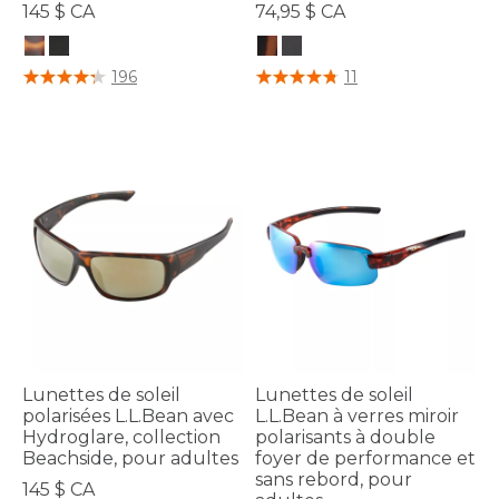
145 $ CA
74,95 $ CA
5 sur 5 Évaluation des clients
3,2 sur 5 Évaluation des clients
196
11
Lunettes de soleil
Lunettes de soleil
polarisées L.L.Bean avec
L.L.Bean à verres miroir
Hydroglare, collection
polarisants à double
Beachside, pour adultes
foyer de performance et
sans rebord, pour
145 $ CA