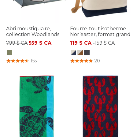
Abri moustiquaire,
Fourre-tout isotherme
collection Woodlands
Nor’easter, format grand
Prix réduit de
à
799 $ CA
559 $ CA
119 $ CA
-
159 $ CA
3,1 sur 5 Évaluation des clients
3,3 sur 5 Évaluation des clients
155
20