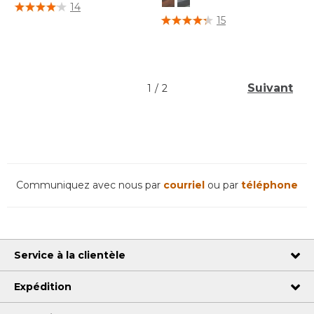
4 sur 5 Évaluation des clients
14
5 sur 5 Évaluation des clients
15
Suivant
1
/
2
Communiquez avec nous par
courriel
ou par
téléphone
Service à la clientèle
Expédition