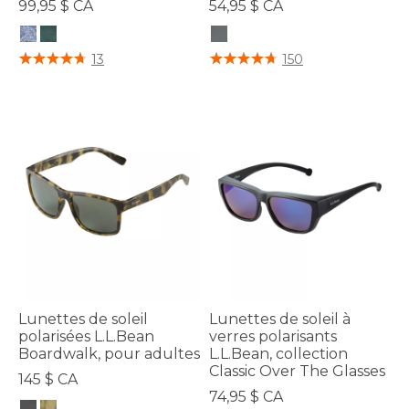
99,95 $ CA
54,95 $ CA
5 sur 5 Évaluation des clients
5 sur 5 Évaluation des clients
13
150
Lunettes de soleil
Lunettes de soleil à
polarisées L.L.Bean
verres polarisants
Boardwalk, pour adultes
L.L.Bean, collection
Classic Over The Glasses
145 $ CA
74,95 $ CA