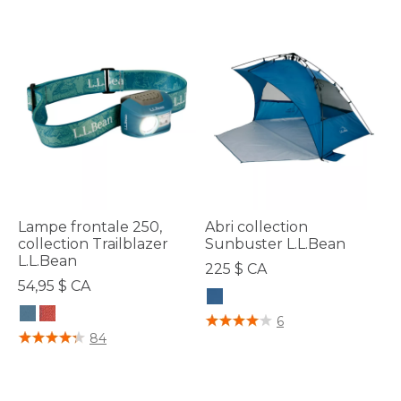
Lampe frontale 250,
Abri collection
collection Trailblazer
Sunbuster L.L.Bean
L.L.Bean
225 $ CA
54,95 $ CA
3,2 sur 5 Évaluation des clients
6
3,3 sur 5 Évaluation des clients
84