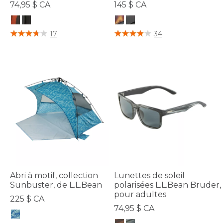
74,95 $ CA
145 $ CA
5 sur 5 Évaluation des clients
4,9 sur 5 Évaluation des clients
17
34
Abri à motif, collection
Lunettes de soleil
Sunbuster, de L.L.Bean
polarisées L.L.Bean Bruder,
pour adultes
225 $ CA
74,95 $ CA