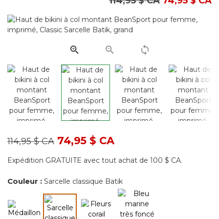
Prix réduit de
à
114,95 $ CA
74,95 $ CA
les
5
commentaire
Lien
vers
la
même
page.
Prix réduit de
à
74,95 $ CA
114,95 $ CA
Expédition GRATUITE avec tout achat de 100 $ CA.
Couleur :
Sarcelle classique Batik