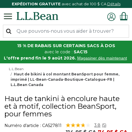
EXPÉDITION GRATUITE
avec achat de 100 $ CA
Détails
15 % DE RABAIS SUR CERTAINS SACS À DOS
avec le code :
SAC15
L'offre prend fin le 9 août 2026.
Magasiner dès maintenant
L.L.Bean
Haut de bikini à col montant BeanSport pour femme,
imprimé | LL-Bean-Canada-Boutique-Catalogue-FR |
L.L.Bean Canada
Haut de tankini à encolure haute
et à motif, collection BeanSport,
pour femmes
5 sur 5 Évaluation des clients
3.8
(5)
Numéro d’article :
CA527811
Lire