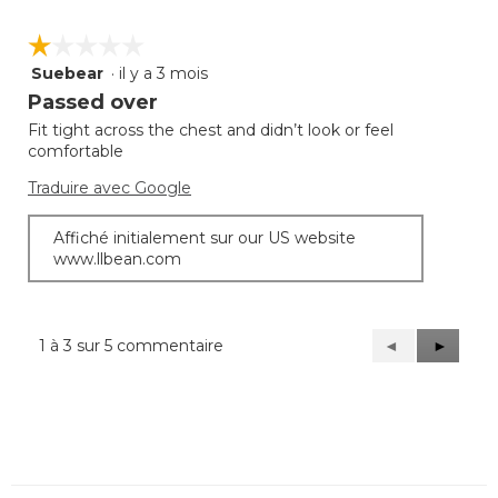
☆☆☆☆☆
☆☆☆☆☆
Suebear
·
il y a 3 mois
1
étoile(s)
Passed over
sur
Fit tight across the chest and didn’t look or feel
5.
comfortable
Traduire avec Google
Affiché initialement sur our US website
www.llbean.com
1 à 3 sur 5 commentaire
Précédent
◄
Suivant
►
Reviews
Reviews