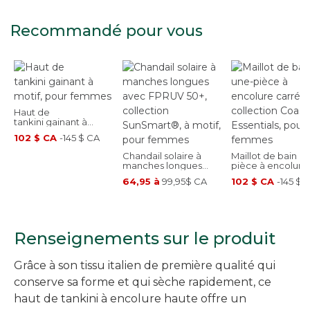
Recommandé pour vous
Haut de
tankini gainant à
motif, pour femmes
102 $ CA
-
145 $ CA
Chandail solaire à
Maillot de bain u
manches longues
pièce à encolure
avec FPRUV 50+,
carrée, collectio
64,95 à
99,95$ CA
102 $ CA
-
145 $ 
collection
Coastal Essentials
SunSmart®, à motif,
pour femmes
pour femmes
Renseignements sur le produit
Grâce à son tissu italien de première qualité qui
conserve sa forme et qui sèche rapidement, ce
haut de tankini à encolure haute offre un