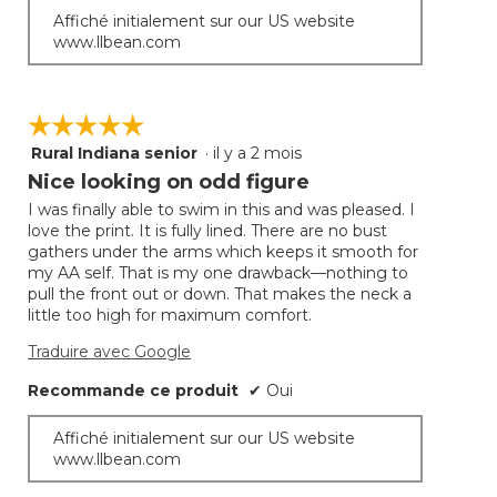
Affiché initialement sur our US website
www.llbean.com
☆☆☆☆☆
☆☆☆☆☆
Rural Indiana senior
·
il y a 2 mois
5
étoile(s)
Nice looking on odd figure
sur
I was finally able to swim in this and was pleased. I
5.
love the print. It is fully lined. There are no bust
gathers under the arms which keeps it smooth for
my AA self. That is my one drawback—nothing to
pull the front out or down. That makes the neck a
little too high for maximum comfort.
Traduire avec Google
Recommande ce produit
✔
Oui
Affiché initialement sur our US website
www.llbean.com