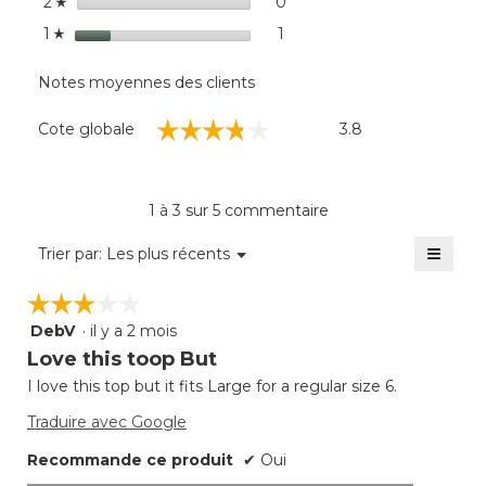
étoiles
0
0 commentaires avec 2 éto
Sélectionnez pour filtrer 
2
☆
étoiles
1
1 commentaire avec 1 étoil
Sélectionnez pour filtrer l
1
☆
Notes moyennes des clients
Cote
☆☆☆☆☆
☆☆☆☆☆
Cote globale
3.8
globale,
La
cote
moyenne
1 à 3 sur 5 commentaire
est
de
≡
Menu
Trier par:
Les plus récents
▼
3.8
Clique
sur
sur
☆☆☆☆☆
☆☆☆☆☆
5.
le
bouto
DebV
·
il y a 2 mois
3
suivan
mettra
étoile(s)
Love this toop But
à
sur
jour
I love this top but it fits Large for a regular size 6.
5.
le
conte
Traduire avec Google
ci-
desso
Recommande ce produit
✔
Oui