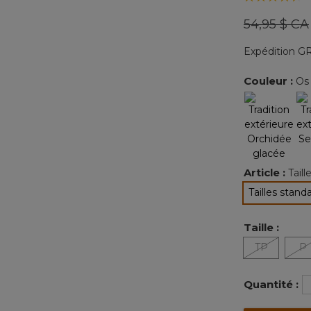
Prix réduit
54,95 $ CA
Expédition GR
Couleur :
Os 
Article :
Tail
Tailles stand
sélec
Taille :
TP
P
Quantité :