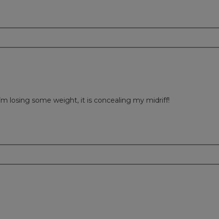
m
I’m losing some weight, it is concealing my midriff!
m