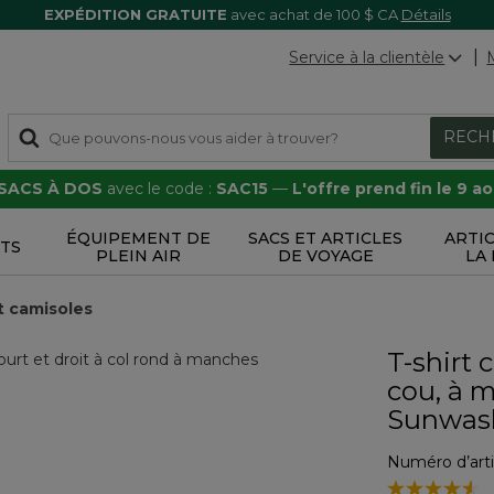
EXPÉDITION GRATUITE
avec achat de 100 $ CA
Détails
Service à la clientèle
RECH
 SACS À DOS
avec le code :
SAC15
—
L'offre prend fin le 9 a
ÉQUIPEMENT DE
SACS ET ARTICLES
ARTI
TS
PLEIN AIR
DE VOYAGE
LA
et camisoles
T-shirt 
cou, à m
Sunwas
Numéro d’arti
3,3 sur 5 Éval