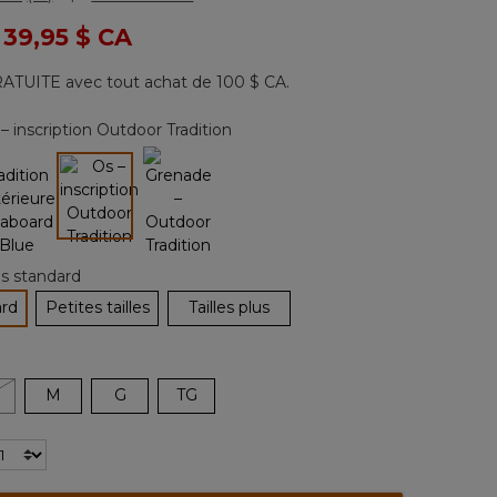
Lire
les
 de
à
39,95 $ CA
16
commentaires.
Lien
ATUITE avec tout achat de 100 $ CA.
vers
la
même
– inscription Outdoor Tradition
page.
sélectionné
les standard
ard
Petites tailles
Tailles plus
tionné
M
G
TG