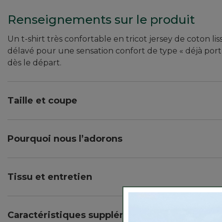
Renseignements sur le produit
Un t-shirt très confortable en tricot jersey de coton li
délavé pour une sensation confort de type « déjà port
dès le départ.
Taille et coupe
Allure décontractée : notre coupe la plus ample.
Repose sur le haut des hanches, à 23 po du haut de
Pourquoi nous l’adorons
Notre collection Sunwashed est conçue pour plaire dè
Tissu et entretien
Modèle lavé après confection pour un aspect et une
Coton en tricot jersey lisse à 100 %.
Caractéristiques supplémentaires