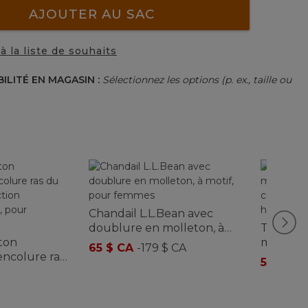
AJOUTER AU SAC
à la liste de souhaits
BILITÉ EN MAGASIN :
Sélectionnez les options (p. ex., taille ou
Chandail L.L.Bean avec
doublure en molleton, à
T-shirt d
ton
motif, pour femmes
manches 
65 $ CA
-
179 $ CA
encolure ras
collecti
54,95 à
7
 collection
pour h
c , pour