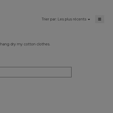
sur
5.
≡
Menu
Trier par:
Les plus récents
▼
Cliquer
sur
le
bouton
suivant
mettra
s hang dry my cotton clothes.
à
jour
le
conten
ci-
dessou