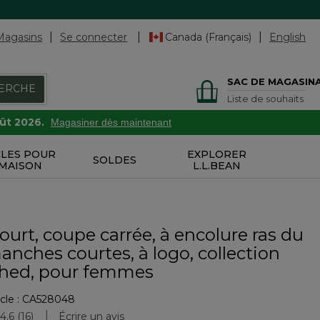
Magasins
Se connecter
Canada (Français)
English
SAC DE MAGASIN
ERCHE
Liste de souhaits
oût 2026.
Magasiner dès maintenant
CLES POUR
EXPLORER
SOLDES
 MAISON
L.L.BEAN
court, coupe carrée, à encolure ras du
anches courtes, à logo, collection
hed, pour femmes
cle :
CA528048
uation des clients
4.6
(16)
Écrire un avis