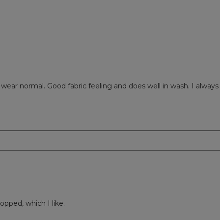
o wear normal. Good fabric feeling and does well in wash. I alway
m
ropped, which I like.