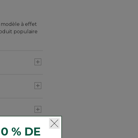
e modèle à effet
oduit populaire
ur déjà portée.
t préféré.
10 % DE