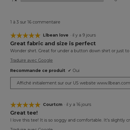
1 à 3 sur 16 commentaire
☆☆☆☆☆
☆☆☆☆☆
Llbean love
·
il y a 9 jours
Great fabric and size is perfect
5
étoile(s)
Wonder shirt. Great for under a button down shirt or just t
sur
5.
Traduire avec Google
Recommande ce produit
✔
Oui
Affiché initialement sur our US website www.llbean.co
☆☆☆☆☆
☆☆☆☆☆
Courtcm
·
il y a 16 jours
Great tee!
5
étoile(s)
I love this tee! It is so soggy and comfortable. It’s slightly c
sur
5.
Traduire avec Google