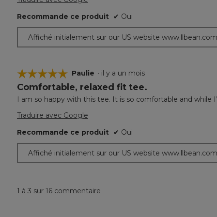
Recommande ce produit
✔
Oui
Affiché initialement sur our US website www.llbean.co
☆☆☆☆☆
☆☆☆☆☆
Paulie
·
il y a un mois
Comfortable, relaxed fit tee.
5
étoile(s)
I am so happy with this tee. It is so comfortable and while 
sur
5.
Traduire avec Google
Recommande ce produit
✔
Oui
Affiché initialement sur our US website www.llbean.co
1 à 3 sur 16 commentaire