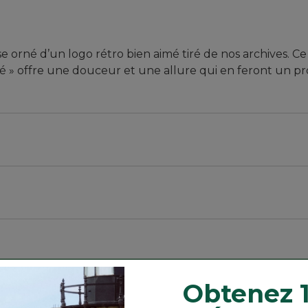
sse orné d’un logo rétro bien aimé tiré de nos archives. C
é » offre une douceur et une allure qui en feront un pr
 l’épaule.
s le départ avec une couleur à effet lavé et une douce
 sensation de type « déjà porté » rappelant un vêtemen
Obtenez 