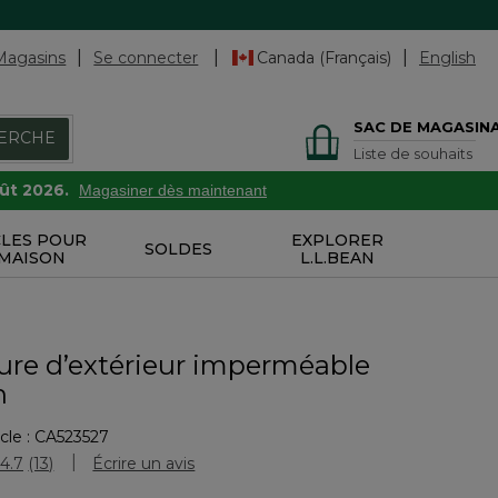
Magasins
Se connecter
Canada (Français)
English
SAC DE MAGASIN
ERCHE
Liste de souhaits
oût 2026.
Magasiner dès maintenant
CLES POUR
EXPLORER
SOLDES
 MAISON
L.L.BEAN
ure d’extérieur imperméable
n
cle :
CA523527
uation des clients
4.7
(13)
Écrire un avis
Lire
les