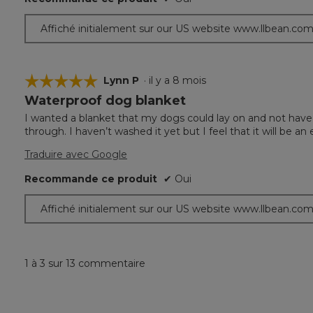
Affiché initialement sur our US website www.llbean.co
☆☆☆☆☆
☆☆☆☆☆
Lynn P
·
il y a 8 mois
Waterproof dog blanket
5
étoile(s)
I wanted a blanket that my dogs could lay on and not have 
sur
through. I haven’t washed it yet but I feel that it will be a
5.
Traduire avec Google
Recommande ce produit
✔
Oui
Affiché initialement sur our US website www.llbean.co
1 à 3 sur 13 commentaire