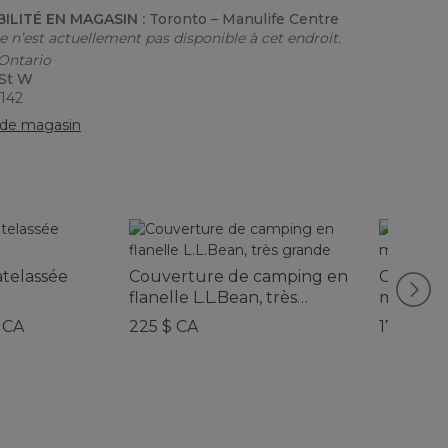
BILITÉ EN MAGASIN :
Toronto – Manulife Centre
le n’est actuellement pas disponible à cet endroit.
 Ontario
 St W
6142
de magasin
telassée
Couverture de camping en
Couvert
flanelle L.L.Bean, très
matelass
grande
 CA
225 $ CA
179 $ CA