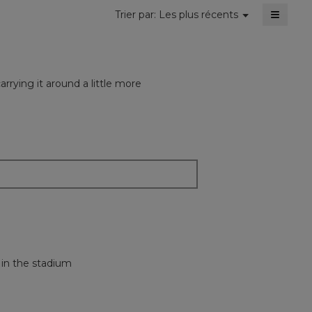
≡
Menu
Trier par:
Les plus récents
▼
Cliquer
sur
le
bouton
suivant
mettra
rying it around a little more
à
jour
le
conten
ci-
dessou
s in the stadium