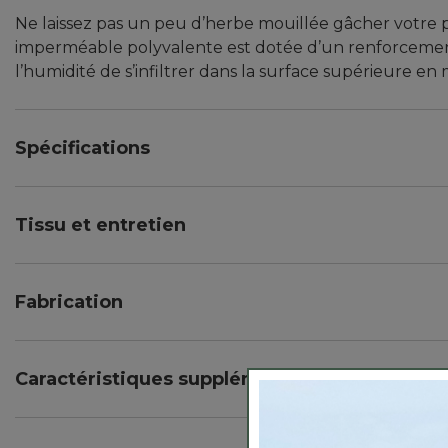
Ne laissez pas un peu d’herbe mouillée gâcher votre
imperméable polyvalente est dotée d’un renforceme
l’humidité de s’infiltrer dans la surface supérieure en
Spécifications
Poids : 1 lb, 14 oz.
Dimensions : 72 po x 58 po.
Tissu et entretien
Fond : 70D nylon avec 1500mm revêtement imperm
Haut : molleton 100 % polyester.
Fabrication
Laver à la machine à l’eau froide, sécher par culbu
Surface molletonnée ultra-douce.
Arrière en nylon robuste recouvert de polyuréthane
Caractéristiques supplémentaires
Parfait pour les événements sportifs, la plage et l