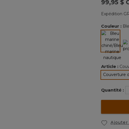
99,95 $ 
Expédition GR
Couleur :
Bl
sélectio
Article :
Couv
Couverture 
Quantité :
Ajouter 