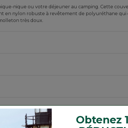
 pique-nique ou votre déjeuner au camping. Cette couv
nt en nylon robuste à revêtement de polyuréthane qu
 molleton très doux.
éable en polyuréthane.
tage à basse température.
 empêchant l’humidité de s’infiltrer.
Obtenez 
es promenades en bateau.