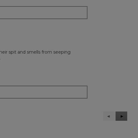
heir spit and smells from seeping
.
Précédent
◄
Suivant
►
Reviews
Reviews