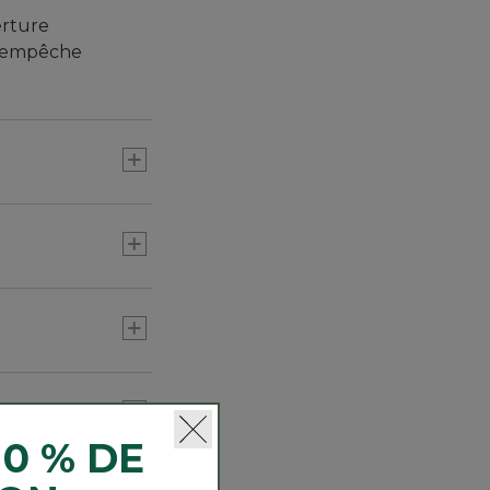
erture
i empêche
10 % DE