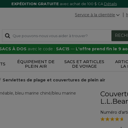
EXPÉDITION GRATUITE
avec achat de 100 $ CA
Détails
Service à la clientèle
RECH
 SACS À DOS
avec le code :
SAC15
—
L'offre prend fin le 9 a
ÉQUIPEMENT DE
SACS ET ARTICLES
ARTI
TS
PLEIN AIR
DE VOYAGE
LA
Serviettes de plage et couvertures de plein air
Couvert
L.L.Bea
Numéro d’arti
4,9 sur 5 Éval