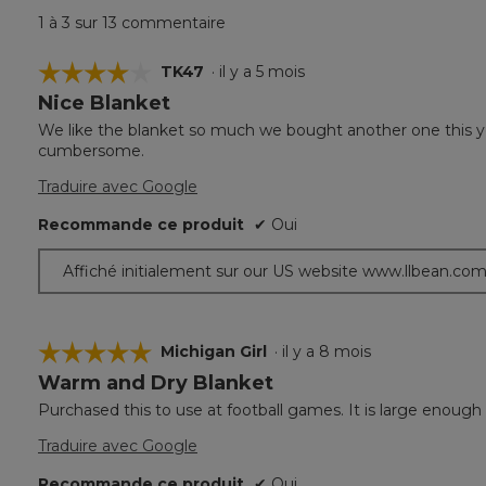
1 à 3 sur 13 commentaire
☆☆☆☆☆
☆☆☆☆☆
TK47
·
il y a 5 mois
Nice Blanket
4
étoile(s)
We like the blanket so much we bought another one this ye
sur
cumbersome.
5.
Traduire avec Google
Recommande ce produit
✔
Oui
Affiché initialement sur our US website www.llbean.co
☆☆☆☆☆
☆☆☆☆☆
Michigan Girl
·
il y a 8 mois
Warm and Dry Blanket
5
étoile(s)
Purchased this to use at football games. It is large enough 
sur
5.
Traduire avec Google
Recommande ce produit
✔
Oui