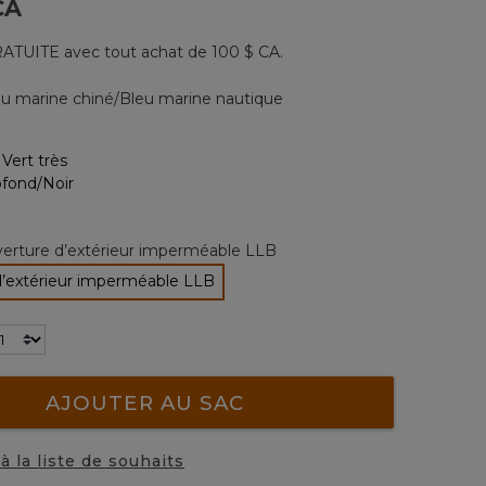
CA
13
commentaires.
Lien
ATUITE avec tout achat de 100 $ CA.
vers
la
même
eu marine chiné/Bleu marine nautique
page.
nné
erture d’extérieur imperméable LLB
d’extérieur imperméable LLB
sélectionné
AJOUTER AU SAC
à la liste de souhaits