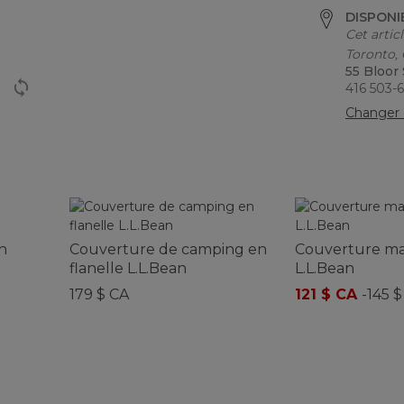
DISPONI
Cet artic
Toronto,
55 Bloor
416 503-
Changer 
n
Couverture de camping en
Couverture ma
flanelle L.L.Bean
L.L.Bean
179 $ CA
121 $ CA
-
145 $