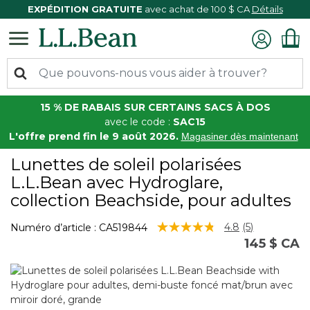
EXPÉDITION GRATUITE
avec achat de 100 $ CA
Détails
15 % DE RABAIS SUR CERTAINS SACS À DOS
avec le code :
SAC15
L'offre prend fin le 9 août 2026.
Magasiner dès maintenant
Lunettes de soleil polarisées
L.L.Bean avec Hydroglare,
collection Beachside, pour adultes
5 sur 5 Évaluation des clients
4.8
(5)
Numéro d’article :
CA519844
Lire
145 $ CA
les
5
commentair
Lien
vers
la
même