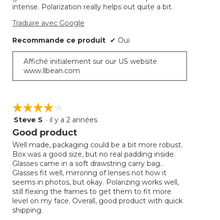
intense. Polarization really helps out quite a bit.
Traduire avec Google
Recommande ce produit
✔
Oui
Affiché initialement sur our US website
www.llbean.com
☆☆☆☆☆
☆☆☆☆☆
Steve S
·
il y a 2 années
4
étoile(s)
Good product
sur
Well made, packaging could be a bit more robust.
5.
Box was a good size, but no real padding inside.
Glasses came in a soft drawstring carry bag..
Glasses fit well, mirroring of lenses not how it
seems in photos, but okay. Polarizing works well,
still flexing the frames to get them to fit more
level on my face. Overall, good product with quick
shipping.