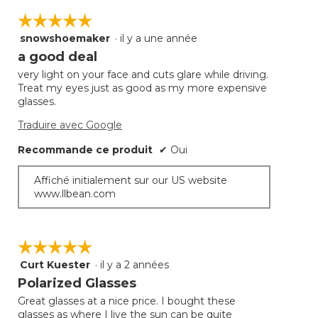
Clique
sur
sur
☆☆☆☆☆
☆☆☆☆☆
5.
le
bouto
snowshoemaker
·
il y a une année
5
suivan
mettra
étoile(s)
a good deal
à
sur
jour
very light on your face and cuts glare while driving.
5.
le
Treat my eyes just as good as my more expensive
conte
ci-
glasses.
desso
Traduire avec Google
Recommande ce produit
✔
Oui
Affiché initialement sur our US website
www.llbean.com
☆☆☆☆☆
☆☆☆☆☆
Curt Kuester
·
il y a 2 années
5
étoile(s)
Polarized Glasses
sur
Great glasses at a nice price. I bought these
5.
glasses as where I live the sun can be quite