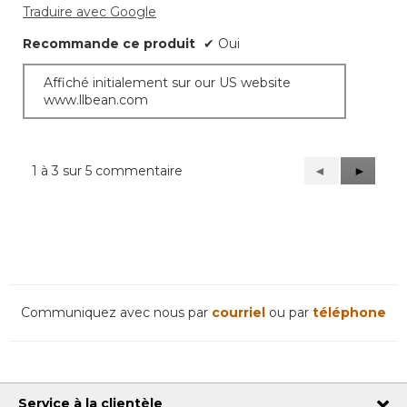
Traduire avec Google
Recommande ce produit
✔
Oui
Affiché initialement sur our US website
www.llbean.com
1 à 3 sur 5 commentaire
Précédent
◄
Suivant
►
Reviews
Reviews
Communiquez avec nous par
courriel
ou par
téléphone
Service à la clientèle