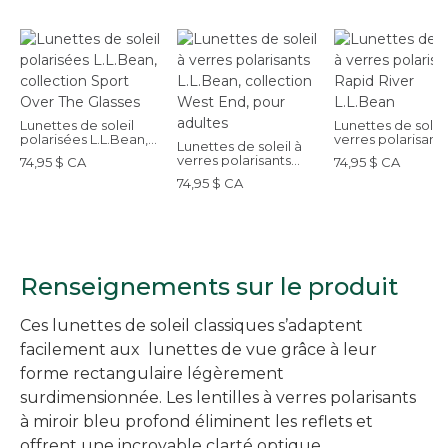
Lunettes de soleil
Lunettes de soleil
polarisées L.L.Bean,
verres polarisants
Lunettes de soleil à
collection Sport Over
Rapid River L.L.B
verres polarisants
74,95 $ CA
74,95 $ CA
The Glasses
L.L.Bean, collection
74,95 $ CA
West End, pour
adultes
Renseignements sur le produit
Ces lunettes de soleil classiques s’adaptent
facilement aux lunettes de vue grâce à leur
forme rectangulaire légèrement
surdimensionnée. Les lentilles à verres polarisants
à miroir bleu profond éliminent les reflets et
offrent une incroyable clarté optique.