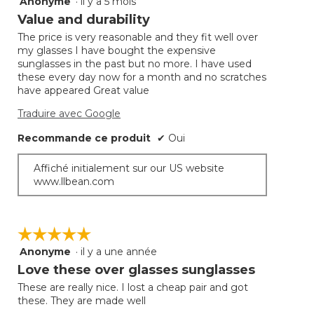
Anonyme
·
il y a 5 mois
5
étoile(s)
Value and durability
sur
The price is very reasonable and they fit well over
5.
my glasses I have bought the expensive
sunglasses in the past but no more. I have used
these every day now for a month and no scratches
have appeared Great value
Traduire avec Google
Recommande ce produit
✔
Oui
Affiché initialement sur our US website
www.llbean.com
☆☆☆☆☆
☆☆☆☆☆
Anonyme
·
il y a une année
5
étoile(s)
Love these over glasses sunglasses
sur
These are really nice. I lost a cheap pair and got
5.
these. They are made well