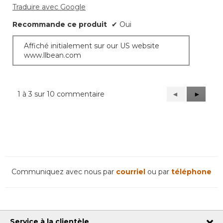
Traduire avec Google
Recommande ce produit
✔
Oui
Affiché initialement sur our US website
www.llbean.com
1 à 3 sur 10 commentaire
Précédent
◄
Suivant
►
Reviews
Reviews
Communiquez avec nous par
courriel
ou par
téléphone
Service à la clientèle