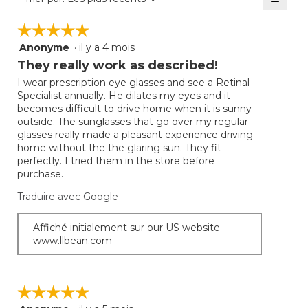
4.6
Clique
sur
sur
☆☆☆☆☆
☆☆☆☆☆
5.
le
bouto
Anonyme
·
il y a 4 mois
5
suivan
mettra
étoile(s)
They really work as described!
à
sur
jour
I wear prescription eye glasses and see a Retinal
5.
le
Specialist annually. He dilates my eyes and it
conte
ci-
becomes difficult to drive home when it is sunny
desso
outside. The sunglasses that go over my regular
glasses really made a pleasant experience driving
home without the the glaring sun. They fit
perfectly. I tried them in the store before
purchase.
Traduire avec Google
Affiché initialement sur our US website
www.llbean.com
☆☆☆☆☆
☆☆☆☆☆