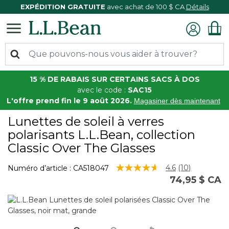
EXPÉDITION GRATUITE
avec achat de 100 $ CA
Détails
15 % DE RABAIS SUR CERTAINS SACS À DOS
avec le code :
SAC15
L'offre prend fin le 9 août 2026.
Magasiner dès maintenant
Lunettes de soleil à verres
polarisants L.L.Bean, collection
Classic Over The Glasses
5 sur 5 Évaluation des clients
4.6
(10)
Numéro d’article :
CA518047
Lire
74,95 $ CA
les
10
commentair
Lien
vers
la
même