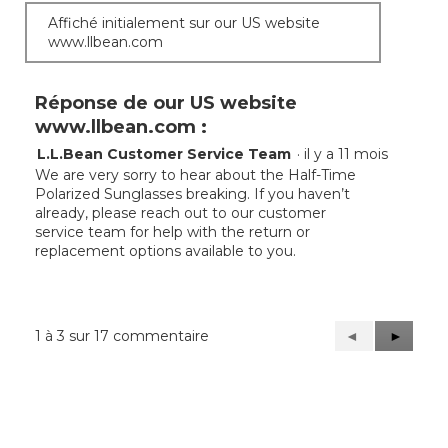
Affiché initialement sur our US website
www.llbean.com
Réponse de our US website
www.llbean.com :
L.L.Bean Customer Service Team
·
il y a 11 mois
We are very sorry to hear about the Half-Time
Polarized Sunglasses breaking. If you haven’t
already, please reach out to our customer
service team for help with the return or
replacement options available to you.
1 à 3 sur 17 commentaire
Précédent
◄
Suivant
►
Reviews
Reviews