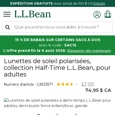
EXPÉDITION GRATUITE
avec achat de 100 $ CA
Détails
15 % DE RABAIS SUR CERTAINS SACS À DOS
avec le code :
SAC15
L'offre prend fin le 9 août 2026.
Magasiner dès maintenant
Lunettes de soleil polarisées,
collection Half-Time L.L.Bean, pour
adultes
4,3 sur 5 Évaluation des clients
3.7
(17)
Numéro d’article :
CA513571
Lire
74,95 $ CA
les
17
commentaire
Lien
vers
la
même