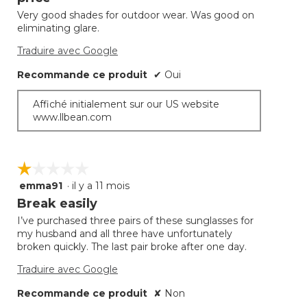
5.
Very good shades for outdoor wear. Was good on
eliminating glare.
Traduire avec Google
Recommande ce produit
✔
Oui
Affiché initialement sur our US website
www.llbean.com
☆☆☆☆☆
☆☆☆☆☆
emma91
·
il y a 11 mois
1
étoile(s)
Break easily
sur
I’ve purchased three pairs of these sunglasses for
5.
my husband and all three have unfortunately
broken quickly. The last pair broke after one day.
Traduire avec Google
Recommande ce produit
✘
Non