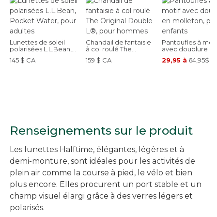
Lunettes de soleil
Chandail de fantaisie
Pantoufles à moti
polarisées L.L.Bean,
à col roulé The
avec doublure e
Pocket Water, pour
Original Double L®,
molleton, pour
145 $ CA
159 $ CA
29,95 à
64,95$ C
adultes
pour hommes
enfants
Renseignements sur le produit
Les lunettes Halftime, élégantes, légères et à
demi-monture, sont idéales pour les activités de
plein air comme la course à pied, le vélo et bien
plus encore. Elles procurent un port stable et un
champ visuel élargi grâce à des verres légers et
polarisés.