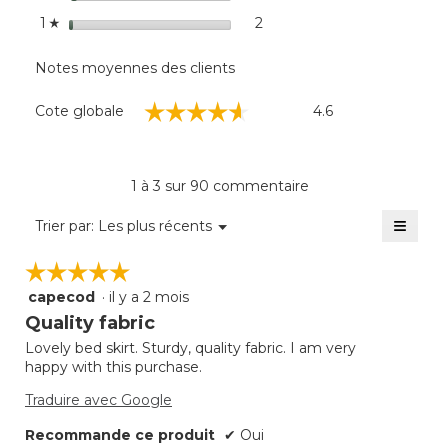
étoiles
2
2 commentaires avec 1 éto
Sélectionnez pour filtrer 
1
☆
Notes moyennes des clients
Cote
☆☆☆☆☆
☆☆☆☆☆
Cote globale
4.6
globale,
La
cote
moyenne
1 à 3 sur 90 commentaire
est
de
≡
Menu
Trier par:
Les plus récents
▼
4.6
Clique
sur
sur
☆☆☆☆☆
☆☆☆☆☆
5.
le
bouto
capecod
·
il y a 2 mois
5
suivan
mettra
étoile(s)
Quality fabric
à
sur
jour
Lovely bed skirt. Sturdy, quality fabric. I am very
5.
le
happy with this purchase.
conte
ci-
desso
Traduire avec Google
Recommande ce produit
✔
Oui