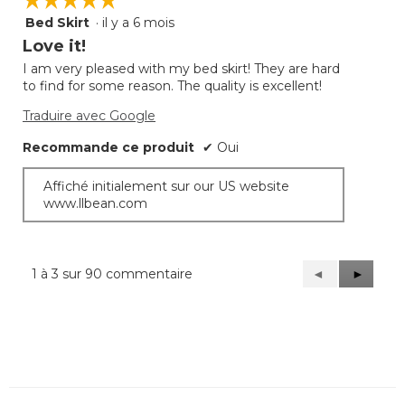
Bed Skirt
·
il y a 6 mois
5
étoile(s)
Love it!
sur
I am very pleased with my bed skirt! They are hard
5.
to find for some reason. The quality is excellent!
Traduire avec Google
Recommande ce produit
✔
Oui
Affiché initialement sur our US website
www.llbean.com
1 à 3 sur 90 commentaire
Précédent
◄
Suivant
►
Reviews
Reviews