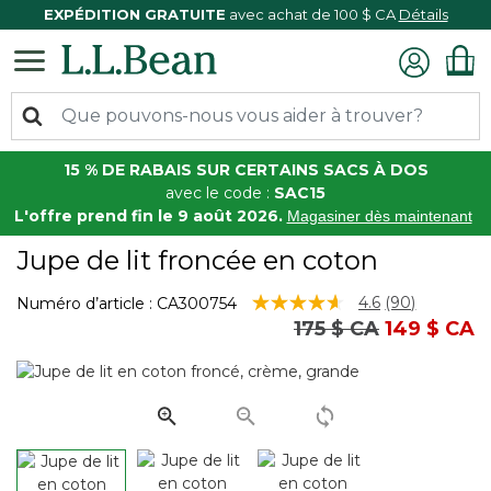
EXPÉDITION GRATUITE
avec achat de 100 $ CA
Détails
15 % DE RABAIS SUR CERTAINS SACS À DOS
avec le code :
SAC15
L'offre prend fin le 9 août 2026.
Magasiner dès maintenant
Jupe de lit froncée en coton
5 sur 5 Évaluation des clients
4.6
(90)
Numéro d’article :
CA300754
Lire
Prix réduit de
à
175 $ CA
149 $ CA
les
90
commentair
Lien
vers
la
même
page.