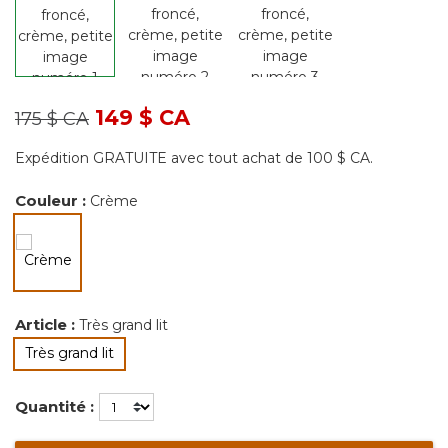
Prix réduit de
à
149 $ CA
175 $ CA
Expédition GRATUITE avec tout achat de 100 $ CA.
Couleur :
Crème
sélectionné
Article :
Très grand lit
sélectionné
Très grand lit
Quantité :