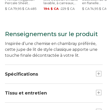
Percale Sheet
lavable, à carreaux,
en flanelle
Collection, Satin
54 po x 60 po
égyptienne de
$ CA 79,95 $ CA 485
194 $ CA
-
229 $ CA
$ CA 74,95 $ CA 4
Stitch
première qualité
Renseignements sur le produit
Inspirée d’une chemise en chambray préférée,
cette jupe de lit de style classique apporte une
touche finale décontractée à votre lit.
Spécifications
Grand lit
Dimensions : 60 po l. x 80 po L.
Tissu et entretien
Lit deux places
Dimensions : 54 po l. x 76 po L.
Testé pour détecter les substances nocives