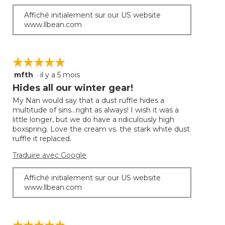
Affiché initialement sur our US website
www.llbean.com
☆☆☆☆☆
☆☆☆☆☆
mfth
·
il y a 5 mois
5
étoile(s)
Hides all our winter gear!
sur
My Nan would say that a dust ruffle hides a
5.
multitude of sins…right as always! I wish it was a
little longer, but we do have a ridiculously high
boxspring. Love the cream vs. the stark white dust
ruffle it replaced.
Traduire avec Google
Affiché initialement sur our US website
www.llbean.com
☆☆☆☆☆
☆☆☆☆☆