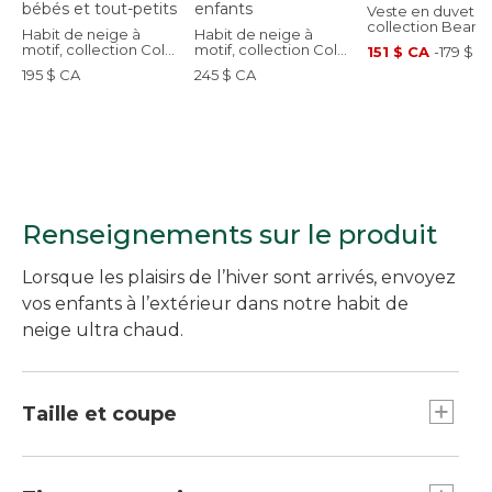
Veste en duvet,
collection Bean’s
Habit de neige à
Habit de neige à
pour tout-petits
motif, collection Cold
motif, collection Cold
151 $ CA
-
179 $ C
Buster, pour bébés et
Buster, pour enfants
195 $ CA
245 $ CA
tout-petits
Renseignements sur le produit
Lorsque les plaisirs de l’hiver sont arrivés, envoyez
vos enfants à l’extérieur dans notre habit de
neige ultra chaud.
Taille et coupe
Poignets dissimulés qui s’étendent