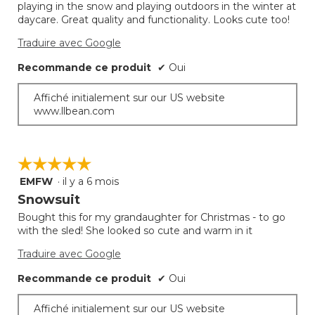
playing in the snow and playing outdoors in the winter at
daycare. Great quality and functionality. Looks cute too!
Traduire avec Google
Recommande ce produit
✔
Oui
Affiché initialement sur our US website
www.llbean.com
☆☆☆☆☆
☆☆☆☆☆
EMFW
·
il y a 6 mois
5
étoile(s)
Snowsuit
sur
Bought this for my grandaughter for Christmas - to go
5.
with the sled! She looked so cute and warm in it
Traduire avec Google
Recommande ce produit
✔
Oui
Affiché initialement sur our US website