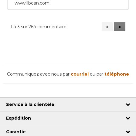
www.llbean.com
1 à 3 sur 264 commentaire
Précédent
◄
Suivant
►
Reviews
Reviews
Communiquez avec nous par
courriel
ou par
téléphone
Service à la clientèle
Expédition
Garantie