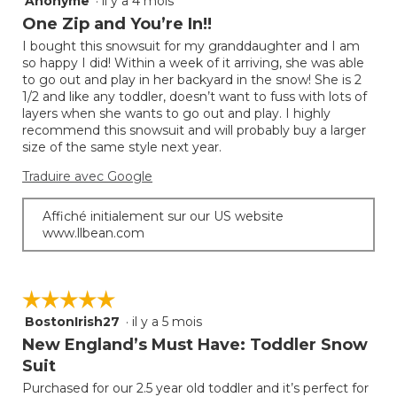
Anonyme
·
il y a 4 mois
sur
suivan
mettra
5.
étoile(s)
One Zip and You’re In!!
à
sur
jour
I bought this snowsuit for my granddaughter and I am
5.
le
so happy I did! Within a week of it arriving, she was able
conte
ci-
to go out and play in her backyard in the snow! She is 2
desso
1/2 and like any toddler, doesn’t want to fuss with lots of
layers when she wants to go out and play. I highly
recommend this snowsuit and will probably buy a larger
size of the same style next year.
Traduire avec Google
Affiché initialement sur our US website
www.llbean.com
☆☆☆☆☆
☆☆☆☆☆
BostonIrish27
·
il y a 5 mois
5
étoile(s)
New England’s Must Have: Toddler Snow
sur
Suit
5.
Purchased for our 2.5 year old toddler and it’s perfect for