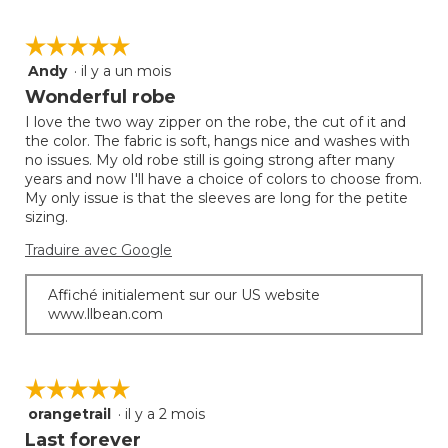
☆☆☆☆☆
☆☆☆☆☆
Andy
·
il y a un mois
5
étoile(s)
Wonderful robe
sur
I love the two way zipper on the robe, the cut of it and
5.
the color. The fabric is soft, hangs nice and washes with
no issues. My old robe still is going strong after many
years and now I'll have a choice of colors to choose from.
My only issue is that the sleeves are long for the petite
sizing.
Traduire avec Google
Affiché initialement sur our US website
www.llbean.com
☆☆☆☆☆
☆☆☆☆☆
orangetrail
·
il y a 2 mois
5
étoile(s)
Last forever