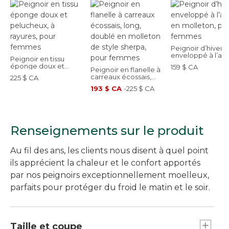
Peignoir d’hiver
enveloppé à l’av
Peignoir en tissu
en molleton, pou
éponge doux et
159 $ CA
Peignoir en flanelle à
femmes
pelucheux, à rayures,
carreaux écossais,
225 $ CA
pour femmes
long, doublé en
193 $ CA
-
225 $ CA
molleton de style
sherpa, pour femmes
Renseignements sur le produit
Au fil des ans, les clients nous disent à quel point
ils apprécient la chaleur et le confort apportés
par nos peignoirs exceptionnellement moelleux,
parfaits pour protéger du froid le matin et le soir.
Taille et coupe