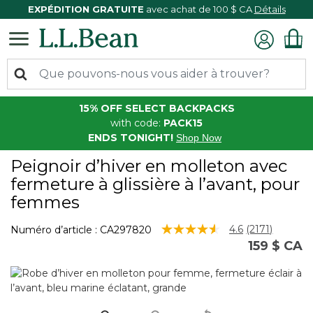
EXPÉDITION GRATUITE
avec achat de 100 $ CA
Détails
15% OFF SELECT BACKPACKS
with code:
PACK15
ENDS TONIGHT!
Shop Now
Peignoir d’hiver en molleton avec
fermeture à glissière à l’avant, pour
femmes
3,5 sur 5 Évaluation des clients
4.6
(2171)
Numéro d’article :
CA297820
Lire
159 $ CA
les
2171
commentair
Lien
vers
la
même