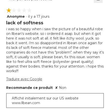
est
Clique
5.
sur
de
☆☆☆☆☆
☆☆☆☆☆
le
3.3
bouto
Anonyme
·
il y a 17 jours
sur
1
suivan
mettra
5.
étoile(s)
lack of softness
à
sur
jour
i was so happy when i saw the picture of a beautiful robe
5.
le
on llbean's website. so i ordered it asap. but when it got
conte
ci-
here it was not soft at all. it felt like itchy wool. yuck. so
desso
back it went. i'm so disappointed in llbean once again for
its lack of soft fleece material. most of the other
companies do not have this "problem". when they say it's
soft, it usually is soft. please bean, fix this issue. women
like to feel ultra soft fleece (polyester great quality)
against their bodies. thanks for your attention. i hope this
works!!!
Traduire avec Google
Recommande ce produit
✘
Non
Affiché initialement sur our US website
www.llbean.com