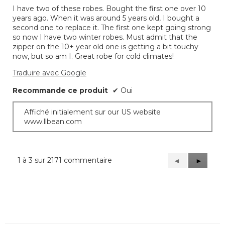
sur
I have two of these robes. Bought the first one over 10
5.
years ago. When it was around 5 years old, I bought a
second one to replace it. The first one kept going strong
so now I have two winter robes. Must admit that the
zipper on the 10+ year old one is getting a bit touchy
now, but so am I. Great robe for cold climates!
Traduire avec Google
Recommande ce produit
✔
Oui
Affiché initialement sur our US website
www.llbean.com
1 à 3 sur 2171 commentaire
Précédent
◄
Suivant
►
Reviews
Reviews