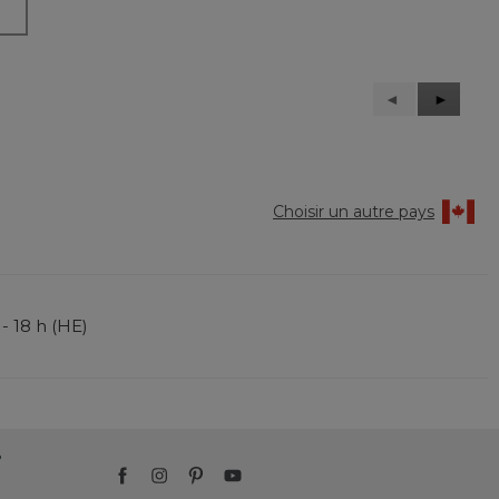
Précédent
◄
Suivant
►
Reviews
Reviews
Choisir un autre pays
 - 18 h (HE)
?