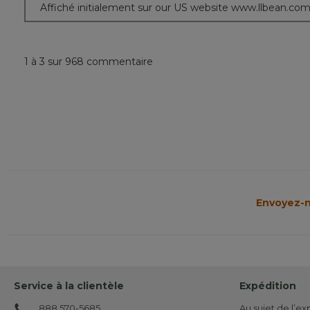
Affiché initialement sur our US website www.llbean.co
1 à 3 sur 968 commentaire
Envoyez-n
Service à la clientèle
Expédition
888 570-5685
Au sujet de l’ex