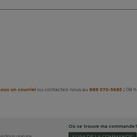
m
ou contactez-nous au
| 08 h
ous un courriel
888 570-5685
Où se trouve ma commande
pédition gratuite
SUIVI DE LA COMMANDE