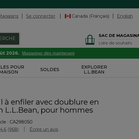
Magasins
Se connecter
Canada (Français)
English
SAC DE MAGASIN
ERCHE
Liste de souhaits
oût 2026.
Magasiner dès maintenant
CLES POUR
EXPLORER
SOLDES
 MAISON
L.L.BEAN
 à enfiler avec doublure en
n L.L.Bean, pour hommes
cle :
CA298050
tion des clients
4.6
(968)
Écrire un avis
Lire
les