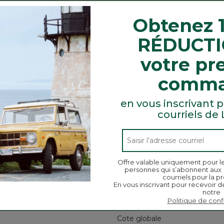
n robuste et le style traditionnel de notre chandail à enf
 vous en passer pour les activités à haute intensité co
Obtenez 
RÉDUCTI
 et intérieur doux et brossé.
votre pr
jersey.
comm
en vous inscrivant p
courriels de
Chercher
ϙ
des
Chercher
rubriques
et
Offre valable uniquement pour l
personnes qui s’abonnent aux
des
courriels pour la pr
commentaires
En vous inscrivant pour recevoir d
notre
Notes moyennes des clients
Politique de conf
Cote globale