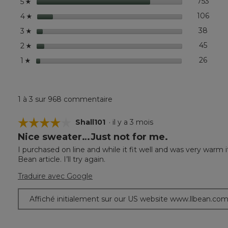
étoiles
753
753 c
Sélec
5
☆
étoiles
106
106 
Sélec
4
☆
étoiles
38
38 co
Sélec
3
☆
étoiles
45
45 co
Sélec
2
☆
étoiles
26
26 co
Sélec
1
☆
1 à 3 sur 968 commentaire
☆☆☆☆☆
☆☆☆☆☆
Shall101
·
il y a 3 mois
Nice sweater…Just not for me.
4
étoile(s)
I purchased on line and while it fit well and was very warm i
sur
Bean article. I’ll try again.
5.
Traduire avec Google
Affiché initialement sur our US website www.llbean.co