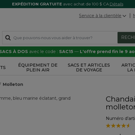
EXPÉDITION GRATUITE
avec achat de 100 $ CA
Détails
Service à la clientèle
RECH
 SACS À DOS
avec le code :
SAC15
—
L'offre prend fin le 9 a
ÉQUIPEMENT DE
SACS ET ARTICLES
ARTI
TS
PLEIN AIR
DE VOYAGE
LA
Molleton
Chandail
molleto
Numéro d’arti
5 sur 5 Évalua