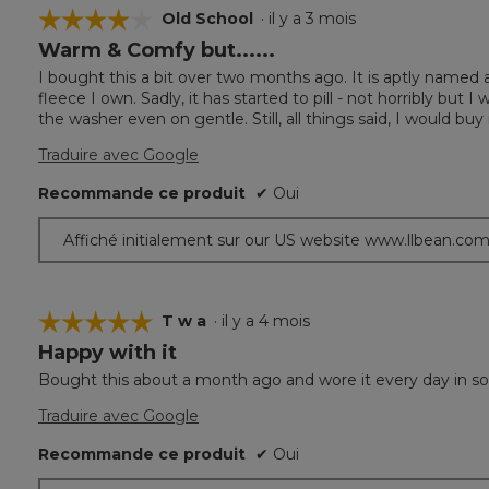
☆☆☆☆☆
☆☆☆☆☆
Old School
·
il y a 3 mois
Warm & Comfy but......
4
étoile(s)
I bought this a bit over two months ago. It is aptly named 
sur
fleece I own. Sadly, it has started to pill - not horribly but
5.
the washer even on gentle. Still, all things said, I would buy
Traduire avec Google
Recommande ce produit
✔
Oui
Affiché initialement sur our US website www.llbean.co
☆☆☆☆☆
☆☆☆☆☆
T w a
·
il y a 4 mois
Happy with it
5
étoile(s)
Bought this about a month ago and wore it every day in s
sur
5.
Traduire avec Google
Recommande ce produit
✔
Oui