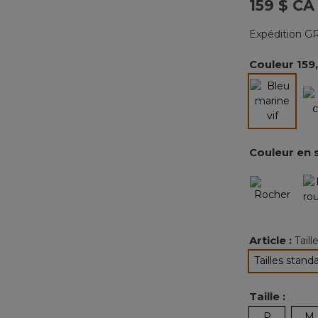
159 $ CA
Expédition GR
Couleur
159
sélectio
Couleur en 
Article :
Tail
Tailles stand
sélec
Taille :
P
M