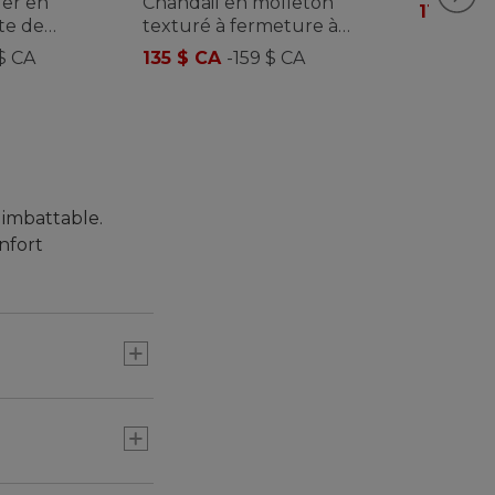
ler en
Chandail en molleton
homme
114,95 à
ste de
texturé à fermeture à
ction
glissière au quart, toutes-
$ CA
135 $ CA
-
159 $ CA
 hommes
saisons, pour hommes
 imbattable.
nfort