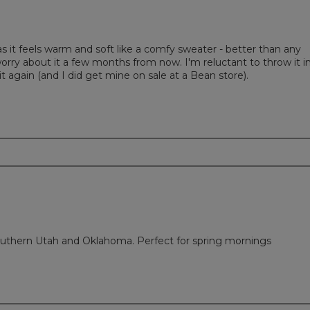
as it feels warm and soft like a comfy sweater - better than any
 I worry about it a few months from now. I'm reluctant to throw it i
 it again (and I did get mine on sale at a Bean store).
m
outhern Utah and Oklahoma. Perfect for spring mornings