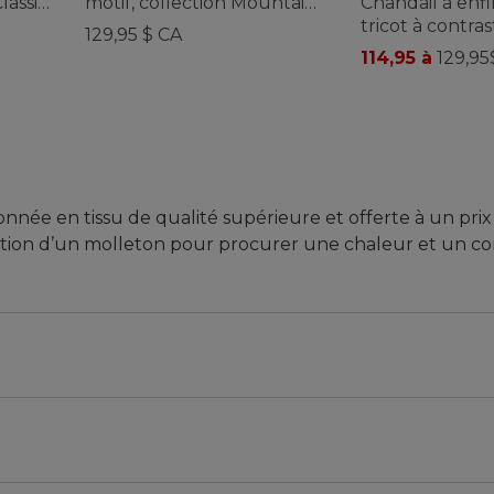
lassic
motif, collection Mountain
Chandail à enfi
Classic , pour hommes
tricot à contra
129,95 $ CA
couleurs, colle
114,95 à
129,95
Airlight, pour
nnée en tissu de qualité supérieure et offerte à un prix
ation d’un molleton pour procurer une chaleur et un co