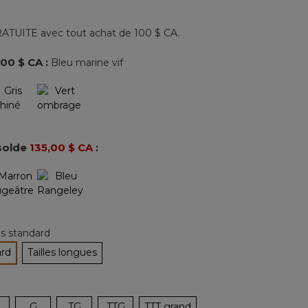
968
commentaires.
Lien
ATUITE avec tout achat de 100 $ CA.
vers
la
même
,00 $ CA
:
Bleu marine vif
page.
nné
solde
135,00 $ CA
:
les standard
ard
Tailles longues
tionné
G
TG
TTG
TTT grand