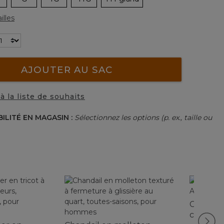
illes
AJOUTER AU SAC
à la liste de souhaits
BILITÉ EN MAGASIN :
Sélectionnez les options (p. ex., taille ou
Chandail 
collectio