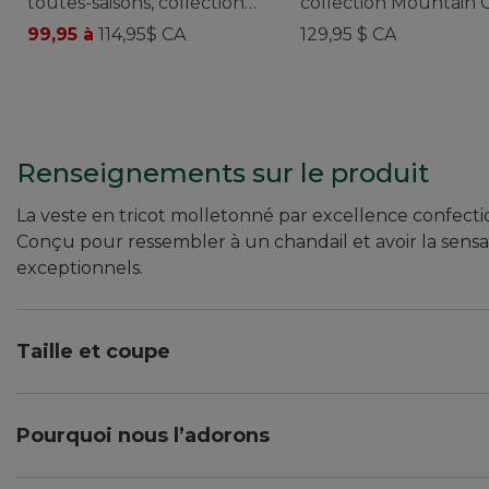
toutes-saisons, collection
collection Mountain C
Access, pour hommes
, pour hommes
99,95 à
114,95$ CA
129,95 $ CA
Renseignements sur le produit
La veste en tricot molletonné par excellence confectio
Conçu pour ressembler à un chandail et avoir la sens
exceptionnels.
Taille et coupe
Coupe légèrement ajustée.
Pourquoi nous l’adorons