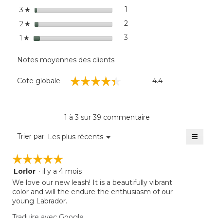
dialo
étoiles
1
1 commentaires avec 3 éto
Sélectionnez pour filtrer 
3
☆
étoiles
2
2 commentaires avec 2 éto
Sélectionnez pour filtrer 
2
☆
étoiles
3
3 commentaires avec 1 éto
Sélectionnez pour filtrer 
1
☆
Notes moyennes des clients
Cote
☆☆☆☆☆
☆☆☆☆☆
Cote globale
4.4
globale,
La
cote
moyenne
1 à 3 sur 39 commentaire
est
de
≡
Menu
Trier par:
Les plus récents
▼
4.4
Clique
sur
sur
☆☆☆☆☆
☆☆☆☆☆
5.
le
bouto
Lorlor
·
il y a 4 mois
5
suivan
mettra
étoile(s)
We love our new leash! It is a beautifully vibrant
à
sur
color and will the endure the enthusiasm of our
jour
5.
young Labrador.
le
conte
ci-
Traduire avec Google