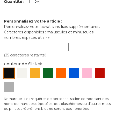
Quantité :
Personnalisez votre article :
Personnalisez votre achat sans frais supplémentaires.
Caractères disponibles : majuscules et minuscules,
nombres, espaces et « - ».
(35 caractères restants.)
Couleur de fil :
Noir
Noir
Blanc
Or
Vert
Orange
Bleu
Rose
Rouge
Argent
Remarque : Les requêtes de personnalisation comportant des
noms de marques déposées, des blasphèmes ou d’autres mots
ou phrases répréhensibles ne seront pas honorées.