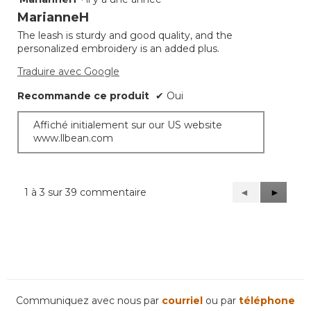
étoile(s)
MarianneH
sur
The leash is sturdy and good quality, and the
5.
personalized embroidery is an added plus.
Traduire avec Google
Recommande ce produit
✔
Oui
Affiché initialement sur our US website
www.llbean.com
1 à 3 sur 39 commentaire
Précédent
◄
Suivant
►
Reviews
Reviews
Communiquez avec nous par
courriel
ou par
téléphone