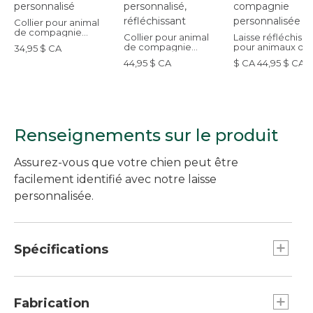
Collier pour animal
de compagnie
Collier pour animal
Laisse réfléchiss
personnalisé
de compagnie
pour animaux de
34,95 $ CA
personnalisé,
compagnie
44,95 $ CA
$ CA 44,95 $ CA5
réfléchissant
personnalisée
Renseignements sur le produit
Assurez-vous que votre chien peut être
facilement identifié avec notre laisse
personnalisée.
Spécifications
Dimensions : 6 pi x 1 po.
Dimensions : 6 pi x 5-8 po.
Fabrication