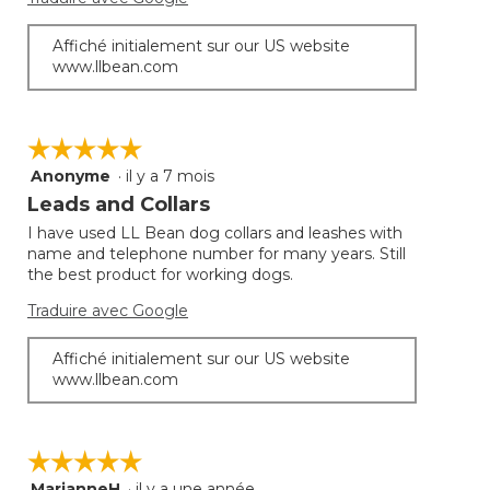
desso
Affiché initialement sur our US website
www.llbean.com
☆☆☆☆☆
☆☆☆☆☆
Anonyme
·
il y a 7 mois
5
étoile(s)
Leads and Collars
sur
I have used LL Bean dog collars and leashes with
5.
name and telephone number for many years. Still
the best product for working dogs.
Traduire avec Google
Affiché initialement sur our US website
www.llbean.com
☆☆☆☆☆
☆☆☆☆☆
MarianneH
·
il y a une année
5