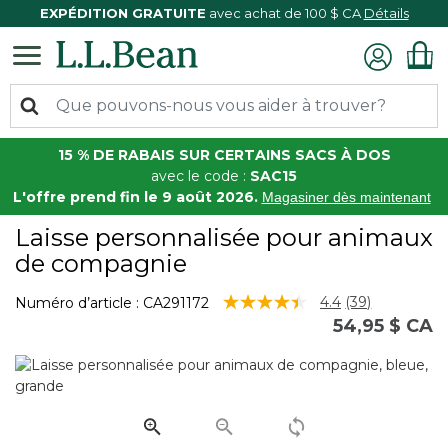
EXPÉDITION GRATUITE
avec achat de 100 $ CA
Détails
15 % DE RABAIS SUR CERTAINS SACS À DOS
avec le code :
SAC15
L'offre prend fin le 9 août 2026.
Magasiner dès maintenant
Laisse personnalisée pour animaux
de compagnie
5 sur 5 Évaluation des clients
4.4
(39)
Numéro d’article :
CA291172
Lire
54,95 $ CA
les
39
commentaire
Lien
vers
la
même
page.