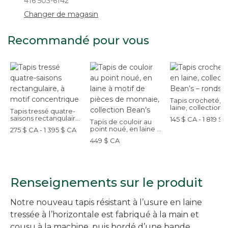
416 503-6142
Changer de magasin
Recommandé pour vous
Tapis crocheté, e
laine, collection
Tapis tressé quatre-
Bean’s – ronds
saisons rectangulaire,
145 $ CA - 1 819 $ 
Tapis de couloir au
à motif concentrique
point noué, en laine à
275 $ CA - 1 395 $ CA
motif de pièces de
449 $ CA
monnaie, collection
Bean’s
Renseignements sur le produit
Notre nouveau tapis résistant à l’usure en laine
tressée à l’horizontale est fabriqué à la main et
cousu à la machine, puis bordé d’une bande