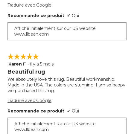
Traduire avec Google
Recommande ce produit
✔
Oui
Affiché initialement sur our US website
www.llbean.com
☆☆☆☆☆
☆☆☆☆☆
Karen F
·
il y a 5 mois
5
étoile(s)
Beautiful rug
sur
We absolutely love this rug. Beautiful workmanship.
5.
Made in the USA. The colors are stunning. I am so happy
we purchased this rug.
Traduire avec Google
Recommande ce produit
✔
Oui
Affiché initialement sur our US website
www.llbean.com