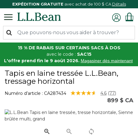
EXPÉDITION GRATUITE
avec achat de 100 $ CA
Détails
15 % DE RABAIS SUR CERTAINS SACS À DOS
avec le code :
SAC15
L'offre prend fin le 9 août 2026.
Magasiner dès maintenant
Tapis en laine tressée L.L.Bean,
tressage horizontal
3,4 sur 5 Évaluation des clients
4.6
(77)
Numéro d’article :
CA287434
Lire
899 $ CA
les
77
commentair
Lien
vers
la
même
page.