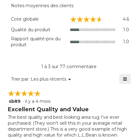
Notes moyennes des clients
Cote
☆☆☆☆☆
☆☆☆☆☆
Cote globale
4.6
global
La
Quali
Qualité du produit
1.0
cote
du
Rappo
Rapport qualité-prix du
moye
produi
1.0
qualit
produit
est
La
prix
de
cote
du
4.6
moye
produi
sur
est
La
1 à 3 sur 77 commentaire
5.
de
cote
1
≡
moye
Menu
Trier par:
Les plus récents
sur
▼
est
Clique
5.
sur
de
☆☆☆☆☆
☆☆☆☆☆
le
1
bouto
sb89
·
il y a 4 mois
sur
5
suivan
mettra
5.
étoile(s)
Excellent Quality and Value
à
sur
jour
The best quality and best looking area rug I've ever
5.
le
purchased. (They won't sell this in your average retail
conte
ci-
department store.) This is a very good example of high
desso
quality and high value for which L.L.Bean is known.