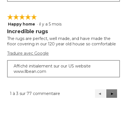
☆☆☆☆☆
☆☆☆☆☆
Happy home
·
il y a 5 mois
5
étoile(s)
Incredible rugs
sur
The rugs are perfect, well made, and have made the
5.
floor covering in our 120 year old house so comfortable
Traduire avec Google
Affiché initialement sur our US website
www.llbean.com
1 à 3 sur 77 commentaire
Précédent
◄
Suivant
►
Reviews
Reviews