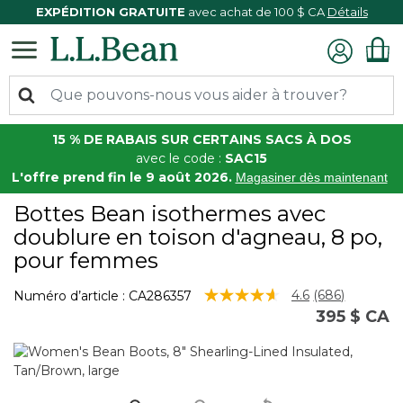
EXPÉDITION GRATUITE
avec achat de 100 $ CA
Détails
15 % DE RABAIS SUR CERTAINS SACS À DOS
avec le code :
SAC15
L'offre prend fin le 9 août 2026.
Magasiner dès maintenant
Bottes Bean isothermes avec
doublure en toison d'agneau, 8 po,
pour femmes
5 sur 5 Évaluation des clients
4.6
(686)
Numéro d’article :
CA286357
Lire
395 $ CA
les
686
commentair
Lien
vers
la
même