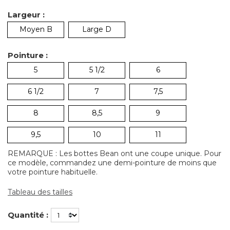
Largeur :
Moyen B
Large D
Pointure :
5
5 1/2
6
6 1/2
7
7,5
8
8,5
9
9,5
10
11
REMARQUE : Les bottes Bean ont une coupe unique. Pour
ce modèle, commandez une demi-pointure de moins que
votre pointure habituelle.
Tableau des tailles
Quantité :