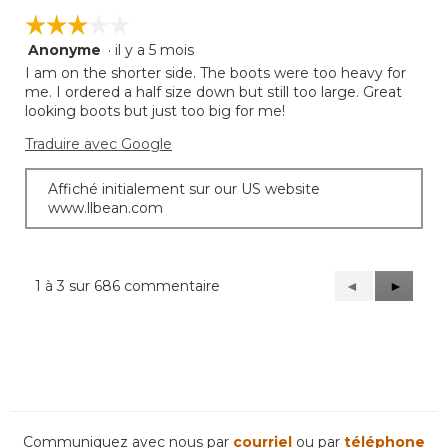
☆☆☆☆☆
☆☆☆☆☆
Anonyme
·
il y a 5 mois
3
étoile(s)
I am on the shorter side. The boots were too heavy for
sur
me. I ordered a half size down but still too large. Great
5.
looking boots but just too big for me!
Traduire avec Google
Affiché initialement sur our US website
www.llbean.com
1 à 3 sur 686 commentaire
Précédent
◄
Suivant
►
Reviews
Reviews
Communiquez avec nous par
courriel
ou par
téléphone