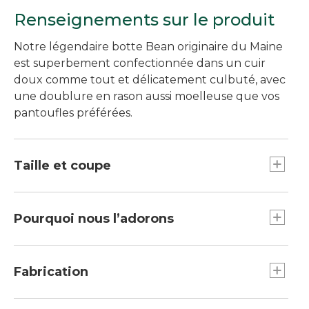
Renseignements sur le produit
Notre légendaire botte Bean originaire du Maine
est superbement confectionnée dans un cuir
doux comme tout et délicatement culbuté, avec
une doublure en rason aussi moelleuse que vos
pantoufles préférées.
Taille et coupe
Pour ce modèle, nous recommandons de
commander une demi-pointure de moins que
Pourquoi nous l’adorons
votre pointure habituelle. Par exemple, si vous
portez normalement du 9, commandez plutôt
Nos bottes collection Bean Boots doublées d’un
la pointure 8,5.
confort imbattable sont le choix idéal lorsque les
Fabrication
températures commencent à baisser. Elles sont
doublées de la toison d’agneau la plus douillette
La semelle d’usure à motif de chaînes