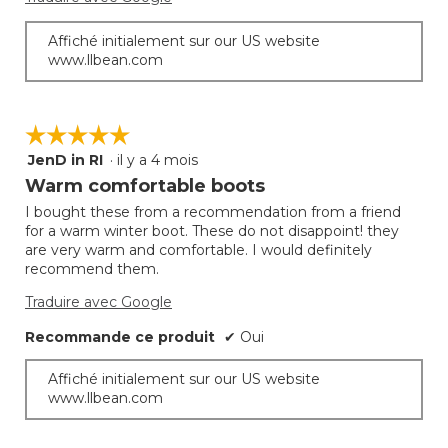
le
conte
ci-
Affiché initialement sur our US website
desso
www.llbean.com
☆☆☆☆☆
☆☆☆☆☆
JenD in RI
·
il y a 4 mois
5
étoile(s)
Warm comfortable boots
sur
I bought these from a recommendation from a friend
5.
for a warm winter boot. These do not disappoint! they
are very warm and comfortable. I would definitely
recommend them.
Traduire avec Google
Recommande ce produit
✔
Oui
Affiché initialement sur our US website
www.llbean.com