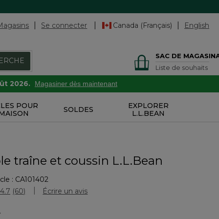
Magasins
Se connecter
Canada (Français)
English
SAC DE MAGASIN
ERCHE
Liste de souhaits
oût 2026.
Magasiner dès maintenant
CLES POUR
EXPLORER
SOLDES
 MAISON
L.L.BEAN
e traîne et coussin L.L.Bean
cle :
CA101402
uation des clients
4.7
(60)
Écrire un avis
Lire
les
A
60
commentaires.