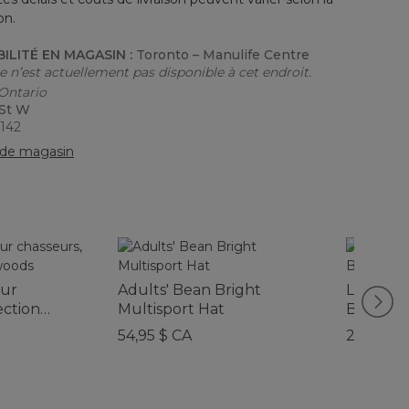
on.
BILITÉ EN MAGASIN :
Toronto – Manulife Centre
le n’est actuellement pas disponible à cet endroit.
 Ontario
 St W
6142
de magasin
our
Adults' Bean Bright
L.L.Bea
ection
Multisport Hat
Backpac
54,95 $ CA
245 $ CA