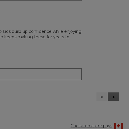
lp kids build up confidence while enjoying
ean keeps making these for years to
Précédent
◄
Suivant
►
Reviews
Reviews
Choisir un autre pays