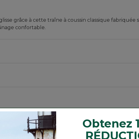
lisse grâce à cette traîne à coussin classique fabriquée 
sinage confortable.
tidérapant remplie de mousse de polyuréthane isotherme
r, vissées ensemble.
tions sur le produit. Portez toujours l’équipement de pr
Obtenez 
RÉDUCTI