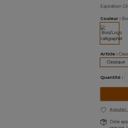
Expédition GR
Couleur :
Boi
sélectio
Article :
Clas
s
Classique
Quantité :
Ajouter 
Délai app
requise. 