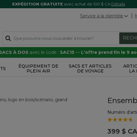
EXPÉDITION GRATUITE
avec achat de 100 $ CA
Détails
Service à la clientèle
RECH
 SACS À DOS
avec le code :
SAC15
—
L'offre prend fin le 9 a
ÉQUIPEMENT DE
SACS ET ARTICLES
ARTI
TS
PLEIN AIR
DE VOYAGE
LA
Ensembl
Numéro d’arti
3,4 sur 5 Éval
399 $ C