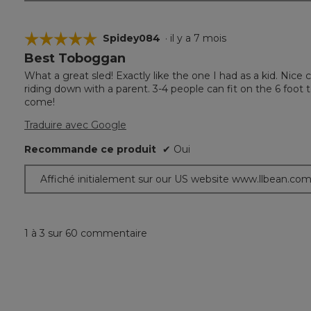
☆☆☆☆☆
☆☆☆☆☆
Spidey084
·
il y a 7 mois
Best Toboggan
5
étoile(s)
What a great sled! Exactly like the one I had as a kid. Nice
sur
riding down with a parent. 3-4 people can fit on the 6 foot
5.
come!
Traduire avec Google
Recommande ce produit
✔
Oui
Affiché initialement sur our US website www.llbean.co
1 à 3 sur 60 commentaire