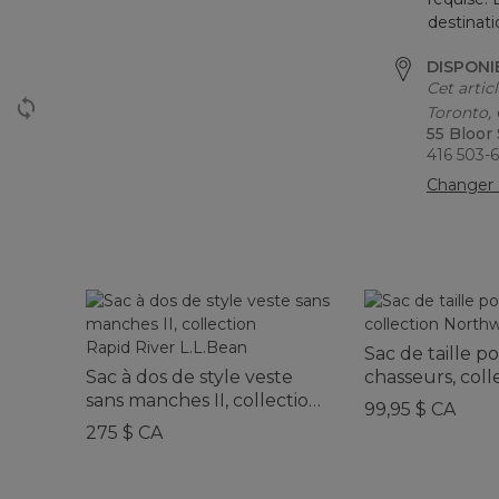
destinati
DISPONI
Cet artic
Toronto,
55 Bloor
416 503-
Changer 
Sac de taille p
Sac à dos de style veste
chasseurs, coll
sans manches II, collection
Northwoods
99,95 $ CA
Rapid River L.L.Bean
275 $ CA