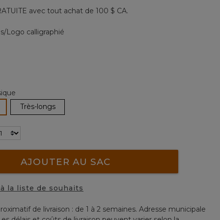
Lien
ATUITE avec tout achat de 100 $ CA.
vers
la
même
s/Logo calligraphié
page.
nné
sique
électionné
Très-longs
AJOUTER AU SAC
à la liste de souhaits
roximatif de livraison : de 1 à 2 semaines. Adresse municipale
Les délais et coûts de livraison peuvent varier selon la