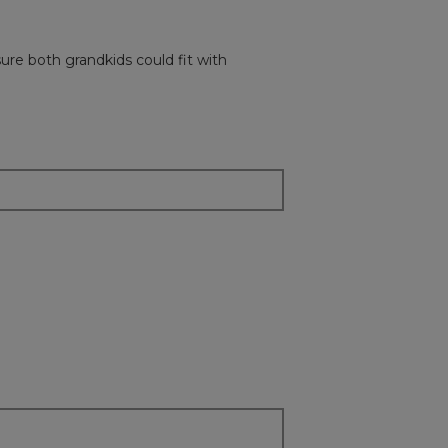
le
bouton
suivant
mettra
re both grandkids could fit with
à
jour
le
conten
ci-
dessou