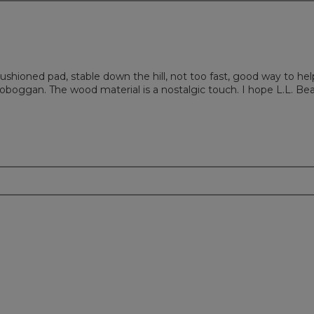
 cushioned pad, stable down the hill, not too fast, good way to he
 toboggan. The wood material is a nostalgic touch. I hope L.L. B
m