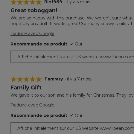
☆☆☆☆☆
☆☆☆☆☆
Rin1969
·
il y a 5 mois
Great toboggan!
5
étoile(s)
We are so happy with this purchase! We weren’t sure what 
sur
hopefully an adult. It works great! So many snowy smiles. L
5.
Traduire avec Google
Recommande ce produit
✔
Oui
Affiché initialement sur our US website www.llbean.co
☆☆☆☆☆
☆☆☆☆☆
Tamrary
·
il y a 7 mois
Family Gift
5
étoile(s)
We gave it to our son and his family for Christmas. They love
sur
5.
Traduire avec Google
Recommande ce produit
✔
Oui
Affiché initialement sur our US website www.llbean.co