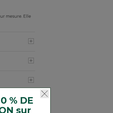
sur mesure. Elle
 d’une épaisseur
otection
10 % DE
ON sur