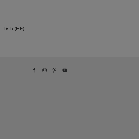
 - 18 h (HE)
?