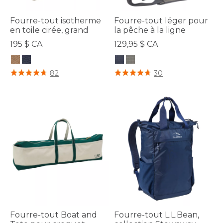
Fourre-tout isotherme
Fourre-tout léger pour
en toile cirée, grand
la pêche à la ligne
195 $ CA
129,95 $ CA
4,5 sur 5 Évaluation des clients
5 sur 5 Évaluation des clients
82
30
Fourre-tout Boat and
Fourre-tout L.L.Bean,