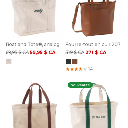
Boat and Tote®, analog
Fourre-tout en cuir 207
Prix réduit de
à
Prix réduit de
à
69,95 $ CA
59,95 $ CA
319 $ CA
271 $ CA
3,6 sur 5 Évaluation des clients
4,3 sur 5 Évaluation des clients
14
Nouveauté