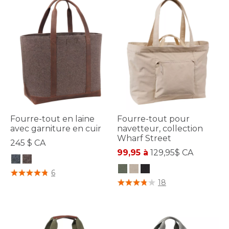
Fourre-tout en laine
Fourre-tout pour
avec garniture en cuir
navetteur, collection
Wharf Street
245 $ CA
99,95 à
129,95$ CA
4,4 sur 5 Évaluation des clients
6
5 sur 5 Évaluation des clients
18