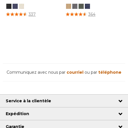
5 sur 5 Évaluation des clients
3,7 sur 5 Évaluation des clients
337
364
Communiquez avec nous par
courriel
ou par
téléphone
Service à la clientèle
Expédition
Garantie