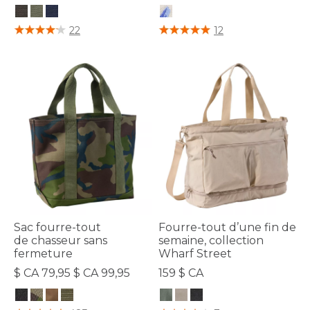
5 sur 5 Évaluation des clients
3,4 sur 5 Évaluation des clients
22
12
Sac fourre-tout
Fourre-tout d’une fin de
de chasseur sans
semaine, collection
fermeture
Wharf Street
$ CA 79,95 $ CA 99,95
159 $ CA