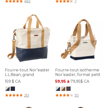
5 sur 5 Évaluation des clients
3,4 sur 5 Évaluation des clients
483
7
Fourre-tout Nor’easter
Fourre-tout isotherme
L.L.Bean, grand
Nor’easter, format petit
159 $ CA
59,95 à
79,95$ CA
4,8 sur 5 Évaluation des clients
5 sur 5 Évaluation des clients
251
30