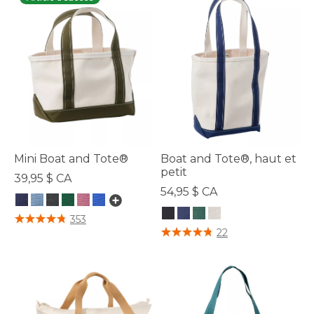
Mini Boat and Tote®
Boat and Tote®, haut et
petit
39,95 $ CA
54,95 $ CA
4,2 sur 5 Évaluation des clients
353
3,9 sur 5 Évaluation des clients
22