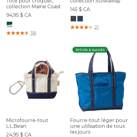
Tote pour croquet,
collection Stowaway
collection Maine Coast
145 $ CA
94,95 $ CA
3,5 sur 5 Évaluation des clients
21
3,9 sur 5 Évaluation des clients
38
Article à succès
Microfourre-tout
Fourre-tout léger pour
L.L.Bean
une utilisation de tous
les jours
24,95 $ CA