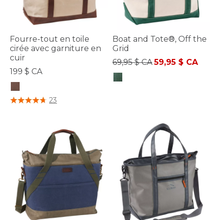
Fourre-tout en toile
Boat and Tote®, Off the
cirée avec garniture en
Grid
cuir
Prix réduit de
à
69,95 $ CA
59,95 $ CA
199 $ CA
4,2 sur 5 Évaluation des clients
4,1 sur 5 Évaluation des clients
23