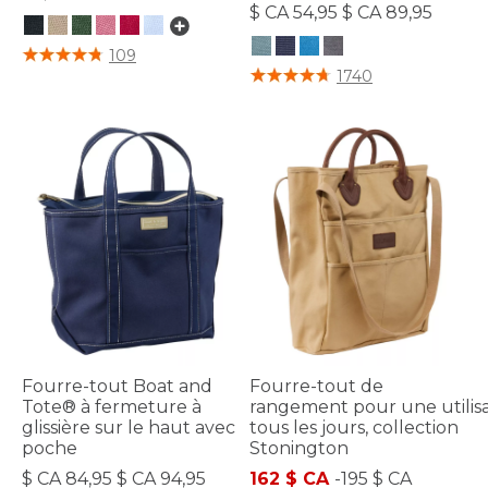
$ CA 54,95 $ CA 89,95
5 sur 5 Évaluation des clients
109
3,4 sur 5 Évaluation des clients
1740
Fourre-tout Boat and
Fourre-tout de
Tote® à fermeture à
rangement pour une utilis
glissière sur le haut avec
tous les jours, collection
poche
Stonington
$ CA 84,95 $ CA 94,95
162 $ CA
-
195 $ CA