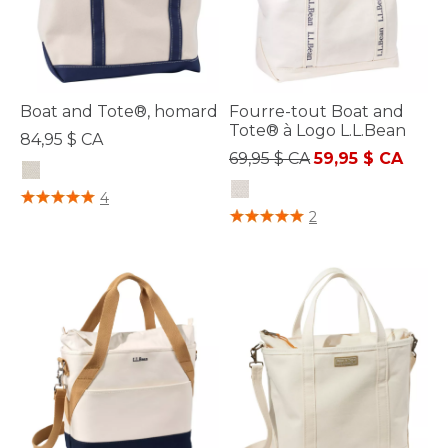
Boat and Tote®, homard
Fourre-tout Boat and
Tote® à Logo L.L.Bean
84,95 $ CA
Prix réduit de
à
69,95 $ CA
59,95 $ CA
4,5 sur 5 Évaluation des clients
4
5 sur 5 Évaluation des clients
2