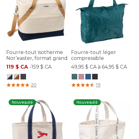
Fourre-tout isotherme
Fourre-tout léger
Nor’easter, format grand
compressible
119 $ CA
-
159 $ CA
49,95 $ CA à 64,95 $ CA
3,3 sur 5 Évaluation des clients
4 sur 5 Évaluation des clients
20
19
Nouveauté
Nouveauté