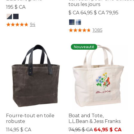
tous les jours
195 $ CA
$ CA 64,95 $ CA 79,95
4,4 sur 5 Évaluation des clients
94
5 sur 5 Évaluation des clients
1085
Nouveauté
Fourre-tout en toile
Boat and Tote,
robuste
L.L.Bean & Jess Franks
Prix réduit de
à
114,95 $ CA
74,95 $ CA
64,95 $ CA