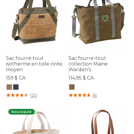
Sac fourre-tout
Sac fourre-tout
isotherme en toile cirée,
collection Maine
moyen
Warden’s
159 $ CA
114,95 $ CA
3,4 sur 5 Évaluation des clients
3,3 sur 5 Évaluation des clients
120
56
Nouveauté