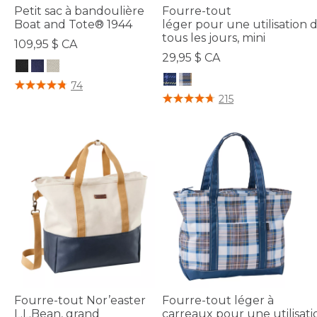
Petit sac à bandoulière
Fourre-tout
Boat and Tote® 1944
léger pour une utilisation 
tous les jours, mini
109,95 $ CA
29,95 $ CA
3,9 sur 5 Évaluation des clients
74
5 sur 5 Évaluation des clients
215
Fourre-tout Nor’easter
Fourre-tout léger à
L.L.Bean, grand
carreaux pour une utilisati