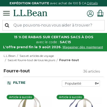
EXPÉDITION GRATUITE
avec achat de 100 $ CA
Détails
15 % DE RABAIS SUR CERTAINS SACS À DOS
avec le code :
SAC15
L'offre prend fin le 9 août 2026.
Magasiner dès maintenant
L.L.Bean
Sacs et articles de voyage
Sacs et fourre-tout de tous les jours
Fourre-tout
Fourre-tout
36 articles
FILTRE
Article à succès
Article à succès