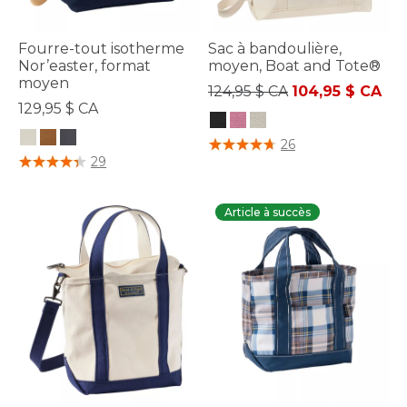
Fourre-tout isotherme
Sac à bandoulière,
Nor’easter, format
moyen, Boat and Tote®
moyen
Prix réduit de
à
124,95 $ CA
104,95 $ CA
129,95 $ CA
3,9 sur 5 Évaluation des clients
26
4,4 sur 5 Évaluation des clients
29
Article à succès