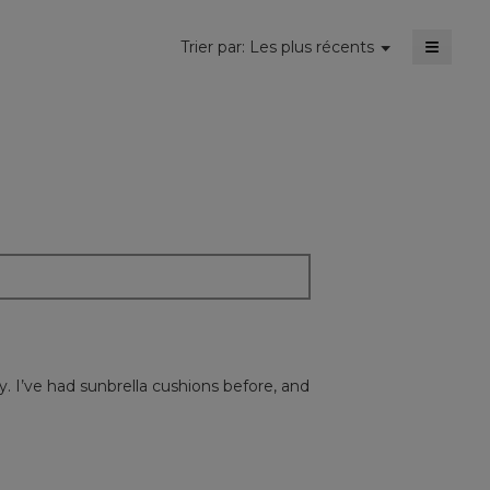
≡
Menu
Trier par:
Les plus récents
▼
Cliquer
sur
le
bouton
suivant
mettra
à
jour
le
conten
ci-
dessou
. I’ve had sunbrella cushions before, and