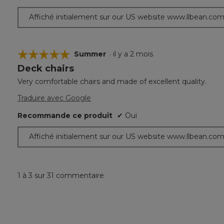
Affiché initialement sur our US website www.llbean.co
☆☆☆☆☆
☆☆☆☆☆
Summer
·
il y a 2 mois
Deck chairs
5
étoile(s)
Very comfortable chairs and made of excellent quality.
sur
5.
Traduire avec Google
Recommande ce produit
✔
Oui
Affiché initialement sur our US website www.llbean.co
1 à 3 sur 31 commentaire