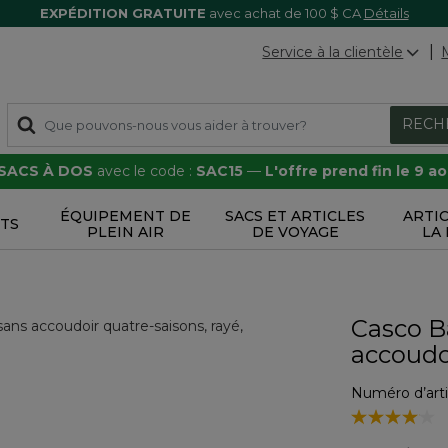
EXPÉDITION GRATUITE
avec achat de 100 $ CA
Détails
Service à la clientèle
RECH
 SACS À DOS
avec le code :
SAC15
—
L'offre prend fin le 9 a
ÉQUIPEMENT DE
SACS ET ARTICLES
ARTI
TS
PLEIN AIR
DE VOYAGE
LA
Casco B
accoudoi
Numéro d’arti
4,4 sur 5 Éval