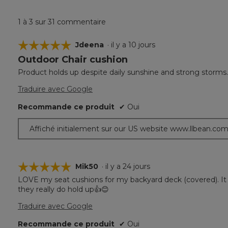
1 à 3 sur 31 commentaire
☆☆☆☆☆
☆☆☆☆☆
Jdeena
·
il y a 10 jours
Outdoor Chair cushion
5
étoile(s)
Product holds up despite daily sunshine and strong storms.
sur
5.
Traduire avec Google
Recommande ce produit
✔
Oui
Affiché initialement sur our US website www.llbean.co
☆☆☆☆☆
☆☆☆☆☆
Mik50
·
il y a 24 jours
LOVE my seat cushions for my backyard deck (covered). It to
5
they really do hold up👍😊
étoile(s)
sur
Traduire avec Google
5.
Recommande ce produit
✔
Oui