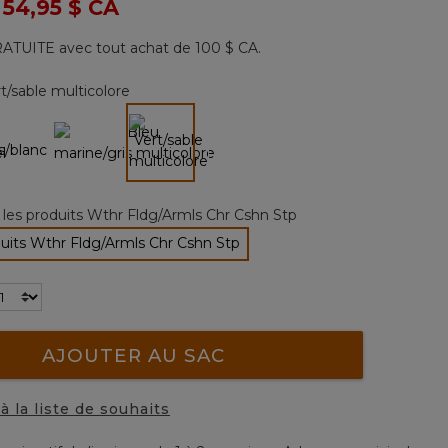
 de
à
54,95 $ CA
31
commentaires.
Lien
ATUITE avec tout achat de 100 $ CA.
vers
la
même
t/sable multicolore
page.
sélectionné
 les produits Wthr Fldg/Armls Chr Cshn Stp
duits Wthr Fldg/Armls Chr Cshn Stp
sélectionné
AJOUTER AU SAC
à la liste de souhaits