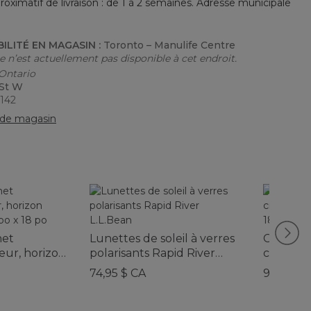
roximatif de livraison : de 1 à 2 semaines. Adresse municipale
BILITÉ EN MAGASIN :
Toronto – Manulife Centre
le n’est actuellement pas disponible à cet endroit.
 Ontario
 St W
6142
de magasin
het
Lunettes de soleil à verres
Coussin 
ieur, horizon
polarisants Rapid River
crocheté
 po x 18 po
L.L.Bean
fleurs, 1
74,95 $ CA
99,95 $ 