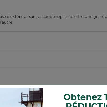
aise d’extérieur sans accoudoirs/pliante offre une gran
l’autre.
Obtenez 
RÉDUCTI