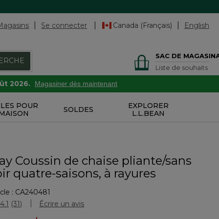
Magasins
Se connecter
Canada (Français)
English
SAC DE MAGASIN
ERCHE
Liste de souhaits
oût 2026.
Magasiner dès maintenant
CLES POUR
EXPLORER
SOLDES
 MAISON
L.L.BEAN
ay Coussin de chaise pliante/sans
r quatre-saisons, à rayures
cle :
CA240481
uation des clients
4.1
(31)
Écrire un avis
Lire
les