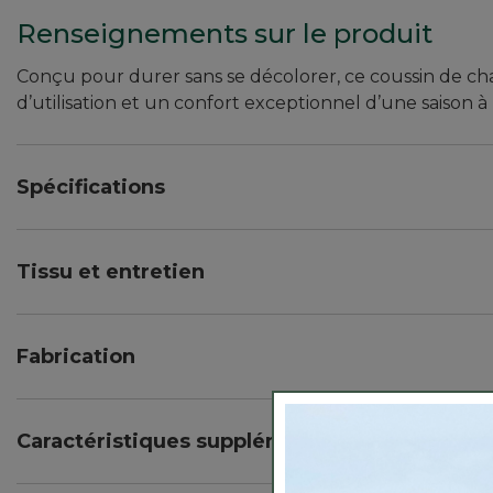
Renseignements sur le produit
Conçu pour durer sans se décolorer, ce coussin de ch
d’utilisation et un confort exceptionnel d’une saison à 
Spécifications
Dimensions : 17½ po l. x 17 po L. x 3 po P. (approx.).
Tissu et entretien
Nettoyer les taches seulement.
Fabrication
Fabriqué à partir d’oléfine résistante à l’usure.
Rembourrage en polyester non absorbant.
Caractéristiques supplémentaires