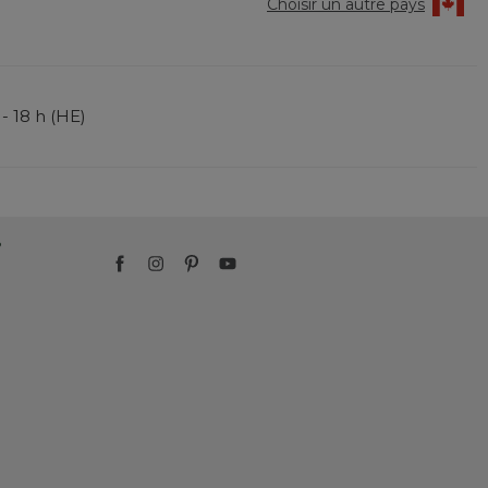
Choisir un autre pays
 - 18 h (HE)
?