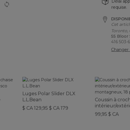
Délai app
requise.
DISPONI
Cet artic
Toronto,
55 Bloor
416 503-
Changer 
Luges Polar Slider DLX
e
L.L.Bean
Coussin à croc
intérieur/extér
$ CA 129,95 $ CA 179
montagneux, 18
99,95 $ CA