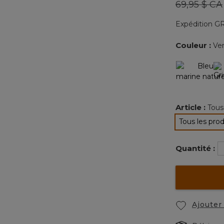
Prix réduit
69,95 $ CA
Expédition GR
Couleur :
Ver
Article :
Tous
Tous les pro
Quantité :
Ajouter 