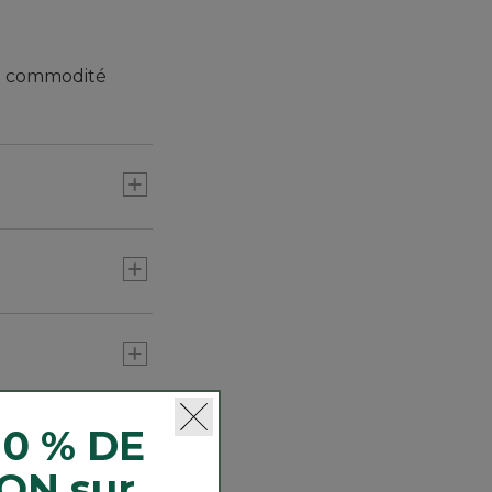
de commodité
10 % DE
ON sur