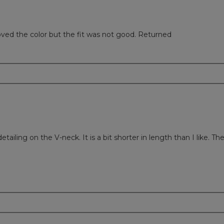
oved the color but the fit was not good. Returned
m
etailing on the V-neck. It is a bit shorter in length than I like. Th
m