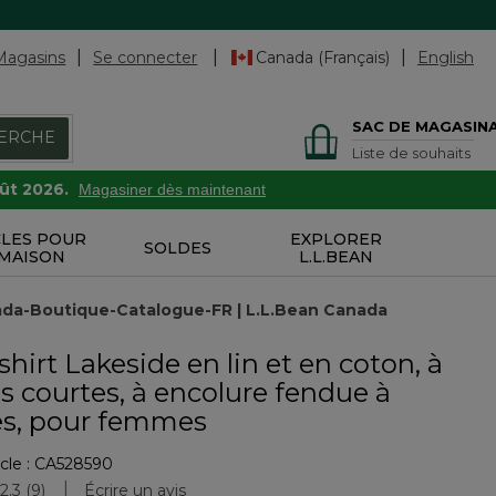
Magasins
Se connecter
Canada (Français)
English
SAC DE MAGASIN
ERCHE
Liste de souhaits
oût 2026.
Magasiner dès maintenant
CLES POUR
EXPLORER
SOLDES
 MAISON
L.L.BEAN
ada-Boutique-Catalogue-FR | L.L.Bean Canada
shirt Lakeside en lin et en coton, à
 courtes, à encolure fendue à
es, pour femmes
cle :
CA528590
uation des clients
2.3
(9)
Écrire un avis