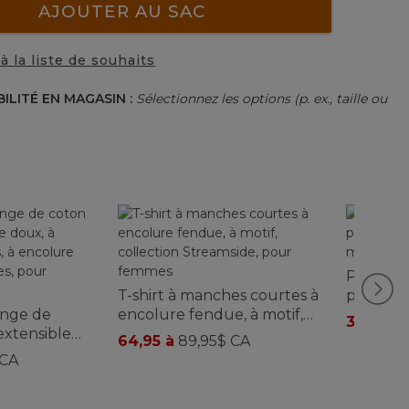
AJOUTER AU SAC
à la liste de souhaits
BILITÉ EN MAGASIN :
Sélectionnez les options (p. ex., taille ou
Polo de 
T-shirt à manches courtes à
pour fe
ange de
encolure fendue, à motif,
manches
39,95 à
extensible
collection Streamside, pour
64,95 à
89,95$ CA
s courtes, à
femmes
 CA
gée, à
 femmes