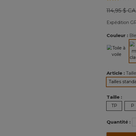
Prix réduit
114,95 $ CA
Expédition GR
Couleur :
Ble
Article :
Tail
Tailles stand
sélec
Taille :
TP
P
Quantité :