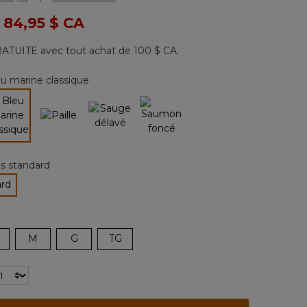
Lire
les
 de
à
84,95 $ CA
9
commentaires.
Lien
ATUITE avec tout achat de 100 $ CA.
vers
la
même
u marine classique
page.
sélectionné
les standard
ard
tionné
M
G
TG