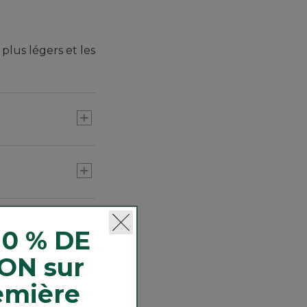
plus légers et les
10 % DE
ON sur
emière