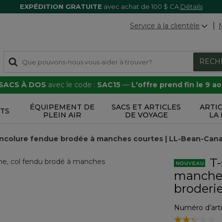
EXPÉDITION GRATUITE
avec achat de 100 $ CA
Détails
Service à la clientèle
RECH
 SACS À DOS
avec le code :
SAC15
—
L'offre prend fin le 9 a
ÉQUIPEMENT DE
SACS ET ARTICLES
ARTI
TS
PLEIN AIR
DE VOYAGE
LA
 encolure fendue brodée à manches courtes | LL-Bean-Can
T-
manches
broderi
Numéro d’arti
3,7 sur 5 Éval