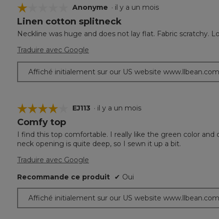
☆☆☆☆☆
☆☆☆☆☆
Anonyme
·
il y a un mois
Linen cotton splitneck
1
étoile(s)
Neckline was huge and does not lay flat. Fabric scratchy. L
sur
5.
Traduire avec Google
Affiché initialement sur our US website www.llbean.co
☆☆☆☆☆
☆☆☆☆☆
EJ113
·
il y a un mois
Comfy top
4
étoile(s)
I find this top comfortable. I really like the green color and d
sur
neck opening is quite deep, so I sewn it up a bit.
5.
Traduire avec Google
Recommande ce produit
✔
Oui
Affiché initialement sur our US website www.llbean.co