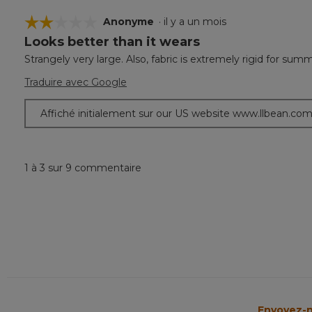
☆☆☆☆☆
☆☆☆☆☆
Anonyme
·
il y a un mois
Looks better than it wears
2
étoile(s)
Strangely very large. Also, fabric is extremely rigid for summe
sur
5.
Traduire avec Google
Affiché initialement sur our US website www.llbean.co
1 à 3 sur 9 commentaire
Envoyez-n