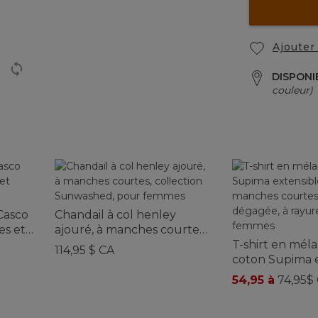
Ajouter 
DISPONI
couleur)
 Casco
Chandail à col henley
es et
ajouré, à manches courtes,
s
collection Sunwashed,
T-shirt en mél
114,95 $ CA
pour femmes
coton Supima 
doux, à manche
54,95 à
74,95$
encolure déga
rayures, pour