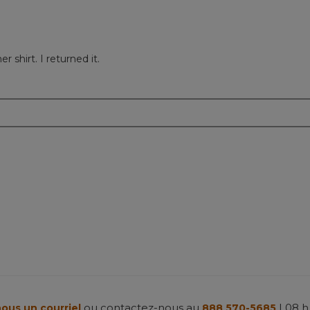
r shirt. I returned it.
m
ou contactez-nous au
| 08 h
ous un courriel
888 570-5685