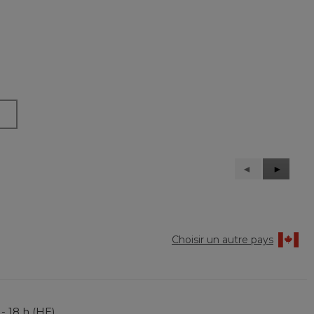
Précédent
◄
Suivant
►
Reviews
Reviews
Choisir un autre pays
 - 18 h (HE)