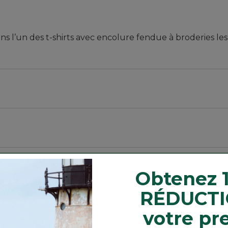
ns l’un des t-shirts avec encolure fendue à broderies les 
.
à 45 %.
Obtenez 
RÉDUCTI
votre pr