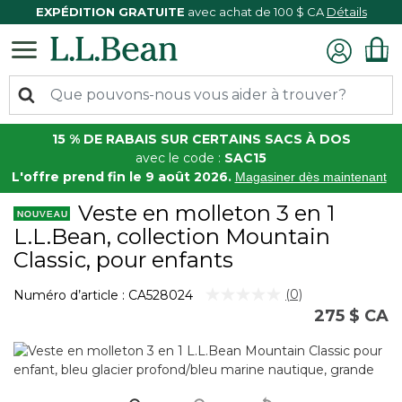
EXPÉDITION GRATUITE
avec achat de 100 $ CA
Détails
15 % DE RABAIS SUR CERTAINS SACS À DOS
avec le code :
SAC15
L'offre prend fin le 9 août 2026.
Magasiner dès maintenant
Veste en molleton 3 en 1
L.L.Bean, collection Mountain
Classic, pour enfants
5 sur 5 Évaluation des clients
(0)
Numéro d’article :
CA528024
Aucune
275 $ CA
cote
pour
ce
produit.
Lien
vers
la