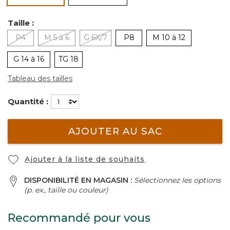
Taille :
P4
M 5 à 6
G 6X/7
P8
M 10 à 12
G 14 à 16
TG 18
Tableau des tailles
Quantité :
AJOUTER AU SAC
Ajouter à la liste de souhaits
DISPONIBILITÉ EN MAGASIN :
Sélectionnez les options
(p. ex., taille ou couleur)
Recommandé pour vous