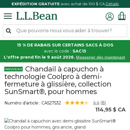
EXPÉDITION GRATUITE
avec achat de 100 $ CA
Détails
15 % DE RABAIS SUR CERTAINS SACS À DOS
avec le code :
SAC15
L'offre prend fin le 9 août 2026.
Magasiner dès maintenant
Chandail à capuchon à
technologie Coolpro à demi-
fermeture à glissière, collection
SunSmart®, pour hommes
5 sur 5 Évaluation des clients
4.4
(8)
Numéro d’article :
CA527532
Lire
114,95 $ CA
les
8
commentaire
Lien
vers