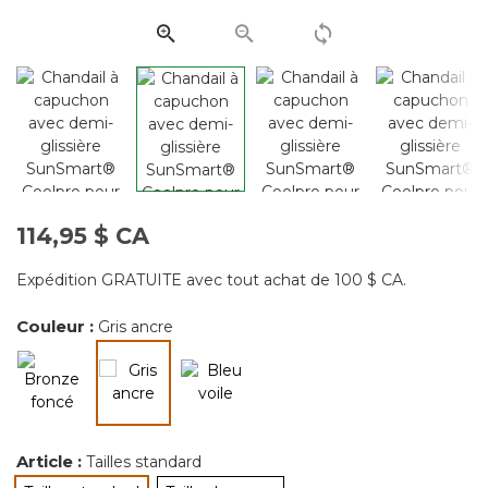
la
même
page.
114,95 $ CA
Expédition GRATUITE avec tout achat de 100 $ CA.
Couleur :
Gris ancre
sélectionné
Article :
Tailles standard