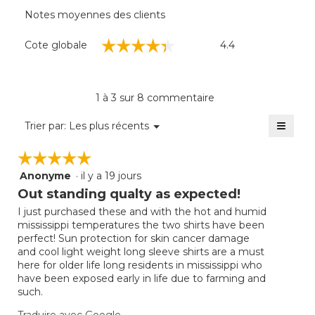
Notes moyennes des clients
Cote
☆☆☆☆☆
☆☆☆☆☆
Cote globale
4.4
globale,
La
cote
moyenne
1 à 3 sur 8 commentaire
est
de
≡
Menu
Trier par:
Les plus récents
▼
4.4
Clique
sur
sur
☆☆☆☆☆
☆☆☆☆☆
5.
le
bouto
Anonyme
·
il y a 19 jours
5
suivan
mettra
étoile(s)
Out standing qualty as expected!
à
sur
jour
I just purchased these and with the hot and humid
5.
le
mississippi temperatures the two shirts have been
conte
ci-
perfect! Sun protection for skin cancer damage
desso
and cool light weight long sleeve shirts are a must
here for older life long residents in mississippi who
have been exposed early in life due to farming and
such.