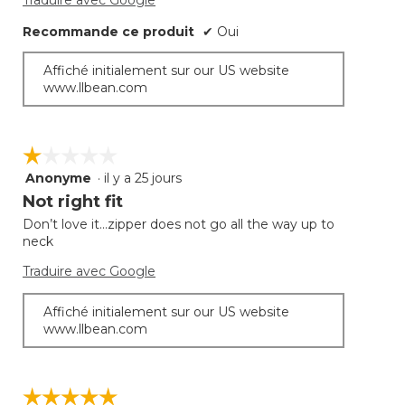
Traduire avec Google
Recommande ce produit
✔
Oui
Affiché initialement sur our US website
www.llbean.com
☆☆☆☆☆
☆☆☆☆☆
Anonyme
·
il y a 25 jours
1
étoile(s)
Not right fit
sur
Don’t love it…zipper does not go all the way up to
5.
neck
Traduire avec Google
Affiché initialement sur our US website
www.llbean.com
☆☆☆☆☆
☆☆☆☆☆