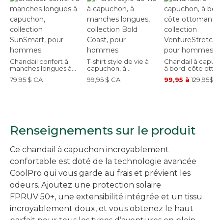
Chandail confort à
T-shirt style de vie à
Chandail à capuc
manches longues à
capuchon, à
à bord-côte otto
capuchon, collection
manches longues,
collection
79,95 $ CA
99,95 $ CA
99,95 à
129,95$ 
SunSmart, pour
collection Bold
VentureStretch, 
hommes
Coast, pour hommes
hommes
Renseignements sur le produit
Ce chandail à capuchon incroyablement
confortable est doté de la technologie avancée
CoolPro qui vous garde au frais et prévient les
odeurs. Ajoutez une protection solaire
FPRUV 50+, une extensibilité intégrée et un tissu
incroyablement doux, et vous obtenez le haut