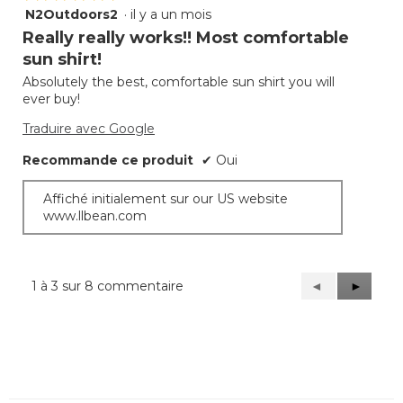
N2Outdoors2
·
il y a un mois
5
étoile(s)
Really really works!! Most comfortable
sur
sun shirt!
5.
Absolutely the best, comfortable sun shirt you will
ever buy!
Traduire avec Google
Recommande ce produit
✔
Oui
Affiché initialement sur our US website
www.llbean.com
1 à 3 sur 8 commentaire
Précédent
◄
Suivant
►
Reviews
Reviews