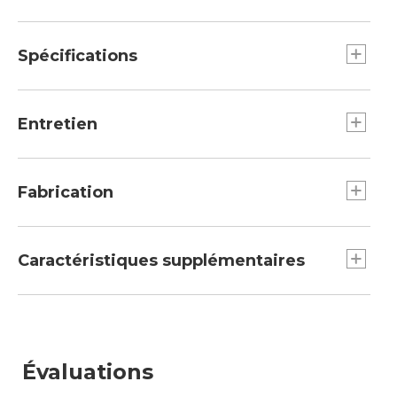
Spécifications
Poids : 1 lb, 5 oz.
Longueur du produit emballé : 64cm.
Entretien
Longueur réglable : 105 à 135 cm.
Essuyer avec un chiffon après utilisation.
Fabrication
Embouts en carbure résistants à l’usure.
Tiges légères en aluminium 6 000 avec
Caractéristiques supplémentaires
poignées moulées en mousse PE.
Le système de verrouillage sécurisé avec un
dispositif d’ajustement personnalisé.
La surface de prise allongée et les sangles
Évaluations
souples en toile assurent un confort sur tout
type de terrain.