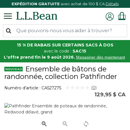
EXPÉDITION GRATUITE
avec achat de 100 $ CA
Détails
15 % DE RABAIS SUR CERTAINS SACS À DOS
avec le code :
SAC15
L'offre prend fin le 9 août 2026.
Magasiner dès maintenant
Ensemble de bâtons de
randonnée, collection Pathfinder
3,9 sur 5 Évaluation des clients
(0)
Numéro d’article :
CA527275
Aucune
129,95 $ CA
cote
pour
ce
produit.
Lien
vers
la
même