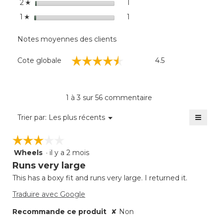
étoiles
1
1 commentaires avec 2 éto
Sélectionnez pour filtrer 
2
☆
étoiles
1
1 commentaire avec 1 étoil
Sélectionnez pour filtrer l
1
☆
Notes moyennes des clients
Cote
☆☆☆☆☆
☆☆☆☆☆
Cote globale
4.5
globale,
La
cote
moyenne
1 à 3 sur 56 commentaire
est
de
≡
Menu
Trier par:
Les plus récents
▼
4.5
Clique
sur
sur
☆☆☆☆☆
☆☆☆☆☆
5.
le
bouto
Wheels
·
il y a 2 mois
3
suivan
mettra
étoile(s)
Runs very large
à
sur
jour
This has a boxy fit and runs very large. I returned it.
5.
le
conte
Traduire avec Google
ci-
desso
Recommande ce produit
✘
Non