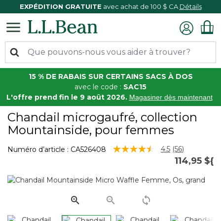
EXPÉDITION GRATUITE
avec achat de 100 $ CA
Détails
15 % DE RABAIS SUR CERTAINS SACS À DOS
avec le code :
SAC15
L'offre prend fin le 9 août 2026.
Magasiner dès maintenant
Chandail microgaufré, collection
Mountainside, pour femmes
5 sur 5 Évaluation des clients
4.5
(56)
Numéro d’article :
CA526408
Lire
114,95 ${
les
56
commentair
Lien
vers
la
même
page.