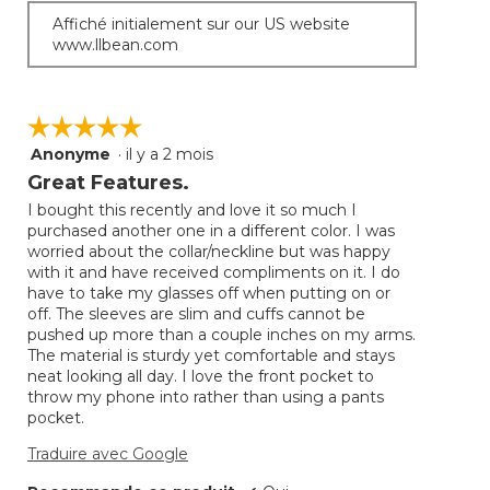
Affiché initialement sur our US website
www.llbean.com
☆☆☆☆☆
☆☆☆☆☆
Anonyme
·
il y a 2 mois
5
étoile(s)
Great Features.
sur
I bought this recently and love it so much I
5.
purchased another one in a different color. I was
worried about the collar/neckline but was happy
with it and have received compliments on it. I do
have to take my glasses off when putting on or
off. The sleeves are slim and cuffs cannot be
pushed up more than a couple inches on my arms.
The material is sturdy yet comfortable and stays
neat looking all day. I love the front pocket to
throw my phone into rather than using a pants
pocket.
Traduire avec Google