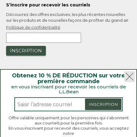
S’inscrire pour recevoir les courriels
Découvrez des offres exclusives, les plus récentes nouvelles
sur les produits et de nouvelles façons de profiter du grand air.
Politique de confidentialité
INSCRIPTION
Obtenez 10 % DE RÉDUCTION sur votre
première commande
en vous inscrivant pour recevoir les courriels de
L.L.Bean
|
Sécurité
Politique de confidentialité
|
Rappels de produit
INSCRIPTION
|
Loi sur la transparence de la Californie et du Royaume-Uni
|
|
Accessibilité
Politique de vente et de retour
Offre valable uniquement pour les personnes qui s’abonnent
aux courriels pour la première fois.
L.L.Bean® est une marque de commerce enregistrée de
Bienvenue sur llbean.ca! Nous utilisons des témoins
En vous inscrivant pour recevoir des courriels, vous acceptez
de connexion et d’autres technologies pour vous
L.L.Bean Inc. Copyright 2026.
notre
offrir la meilleure expérience possible. Consultez