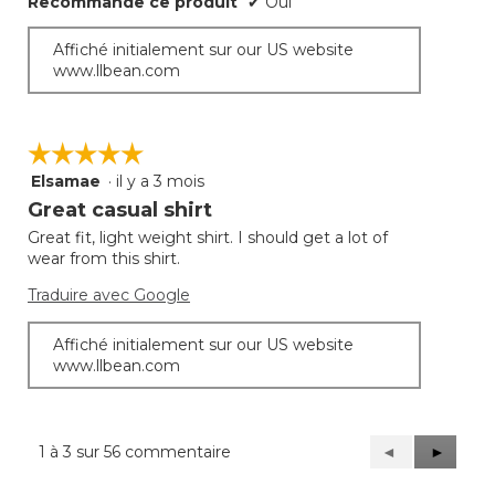
Recommande ce produit
✔
Oui
Affiché initialement sur our US website
www.llbean.com
☆☆☆☆☆
☆☆☆☆☆
Elsamae
·
il y a 3 mois
5
étoile(s)
Great casual shirt
sur
Great fit, light weight shirt. I should get a lot of
5.
wear from this shirt.
Traduire avec Google
Affiché initialement sur our US website
www.llbean.com
1 à 3 sur 56 commentaire
Précédent
◄
Suivant
►
Reviews
Reviews