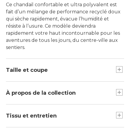
Ce chandail confortable et ultra polyvalent est
fait d’un mélange de performance recyclé doux
qui sèche rapidement, évacue l’humidité et
résiste à l’usure. Ce modèle deviendra
rapidement votre haut incontournable pour les
aventures de tous les jours, du centre-ville aux
sentiers.
Taille et coupe
Longueur avant à partir de l’épaule : taille
standard de 25,5 po.
À propos de la collection
Allure décontractée : notre coupe la plus
ample.
Notre collection Mountainside élève la
Tombe sur les hanches.
polyvalence ville-sentiers à un tout autre niveau.
Tissu et entretien
Nous avons combiné des tissus de performance
avec un style classique pour une utilisation de
Un peu d’élasthanne pour une excellente