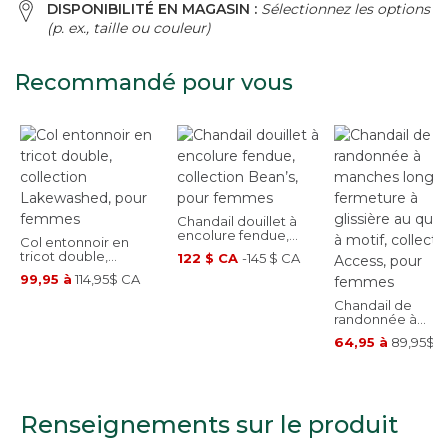
DISPONIBILITÉ EN MAGASIN :
Sélectionnez les options
(p. ex., taille ou couleur)
Recommandé pour vous
Chandail douillet à
encolure fendue,
Col entonnoir en
collection Bean’s,
tricot double,
122 $ CA
-
145 $ CA
pour femmes
collection
99,95 à
114,95$ CA
Lakewashed, pour
femmes
Chandail de
randonnée à
manches longues
64,95 à
89,95$ 
fermeture à gliss
au quart et à moti
collection Access
pour femmes
Renseignements sur le produit