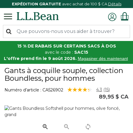
EXPÉDITION GRATUITE
avec achat de 100 $ CA
Détails
15 % DE RABAIS SUR CERTAINS SACS À DOS
avec le code :
SAC15
L'offre prend fin le 9 août 2026.
Magasiner dès maintenant
Gants à coquille souple, collection
Boundless, pour hommes
5 sur 5 Évaluation des clients
4.3
(15)
Numéro d’article :
CA526902
Lire
89,95 $ CA
les
15
commentair
Lien
vers
la
même
page.