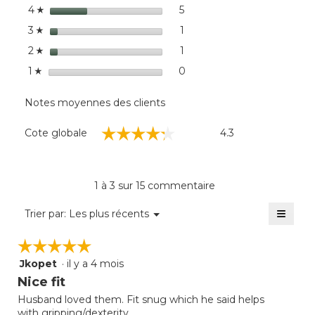
étoiles
de
5
5 commentaires avec 4 éto
Sélectionnez pour filtrer 
4
☆
dialo
étoiles
1
1 commentaires avec 3 éto
Sélectionnez pour filtrer 
3
☆
étoiles
1
1 commentaires avec 2 éto
Sélectionnez pour filtrer 
2
☆
étoiles
0
0 commentaire avec 1 étoi
Sélectionnez pour filtrer 
1
☆
Notes moyennes des clients
Cote
☆☆☆☆☆
☆☆☆☆☆
Cote globale
4.3
globale,
La
cote
moyenne
1 à 3 sur 15 commentaire
est
de
≡
Menu
Trier par:
Les plus récents
▼
4.3
Clique
sur
sur
☆☆☆☆☆
☆☆☆☆☆
5.
le
bouto
Jkopet
·
il y a 4 mois
5
suivan
mettra
étoile(s)
Nice fit
à
sur
jour
Husband loved them. Fit snug which he said helps
5.
le
with gripping/dexterity.