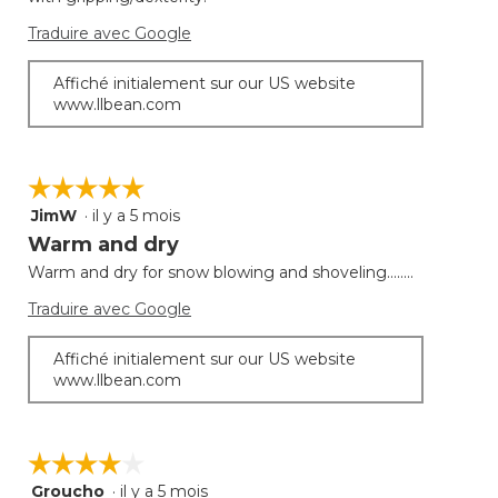
conte
ci-
desso
Traduire avec Google
Affiché initialement sur our US website
www.llbean.com
☆☆☆☆☆
☆☆☆☆☆
JimW
·
il y a 5 mois
5
étoile(s)
Warm and dry
sur
Warm and dry for snow blowing and shoveling........
5.
Traduire avec Google
Affiché initialement sur our US website
www.llbean.com
☆☆☆☆☆
☆☆☆☆☆
Groucho
·
il y a 5 mois
4