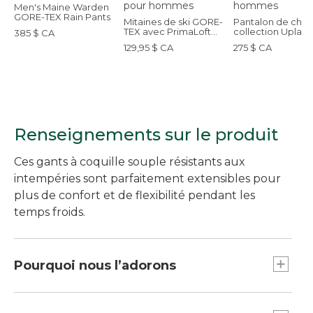
Men's Maine Warden
GORE-TEX Rain Pants
Mitaines de ski GORE-
Pantalon de chas
TEX avec PrimaLoft
collection Uplan
385 $ CA
L.L.Bean, pour
Pro, pour homme
129,95 $ CA
275 $ CA
hommes
Renseignements sur le produit
Ces gants à coquille souple résistants aux
intempéries sont parfaitement extensibles pour
plus de confort et de flexibilité pendant les
temps froids.
Pourquoi nous l’adorons
Ces gants sont faits du même tissu que notre