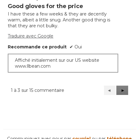
étoile(s)
Good gloves for the price
sur
I have these a few weeks & they are decently
5.
warm, albeit a little snug. Another good thing is
that they are not bulky.
Traduire avec Google
Recommande ce produit
✔
Oui
Affiché initialement sur our US website
www.llbean.com
1 à 3 sur 15 commentaire
Précédent
◄
Suivant
►
Reviews
Reviews
Communiquez avec nous par
courriel
ou par
téléphone