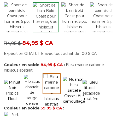
Prix réduit de
à
84,95 $ CA
114,95 $
Expédition GRATUITE avec tout achat de 100 $ CA.
Couleur en solde
84,95 $ CA
:
Bleu marine carbone –
hibiscus abstrait
Couleur en solde
59,95 $ CA
:
sélectionné