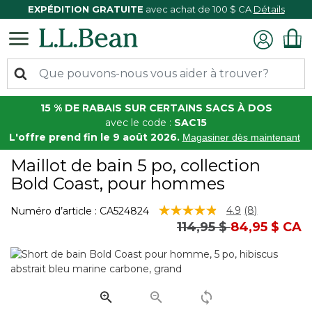
EXPÉDITION GRATUITE
avec achat de 100 $ CA
Détails
15 % DE RABAIS SUR CERTAINS SACS À DOS
avec le code :
SAC15
L'offre prend fin le 9 août 2026.
Magasiner dès maintenant
Maillot de bain 5 po, collection
Bold Coast, pour hommes
5 sur 5 Évaluation des clients
4.9
(8)
Numéro d’article :
CA524824
Lire
Prix réduit de
à
114,95 $
84,95 $ CA
les
8
commentair
Lien
vers
la
même
page.