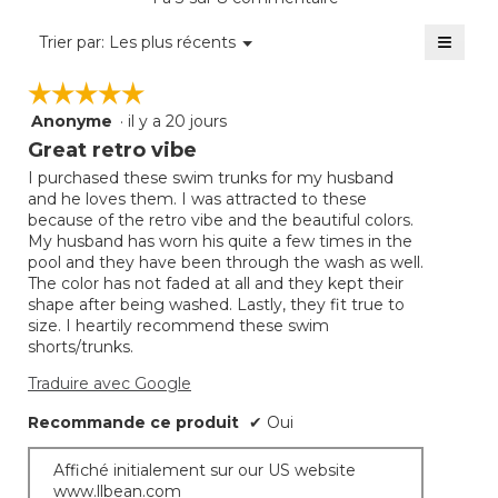
est
de
≡
Menu
Trier par:
Les plus récents
▼
4.9
Clique
sur
sur
☆☆☆☆☆
☆☆☆☆☆
5.
le
bouto
Anonyme
·
il y a 20 jours
5
suivan
mettra
étoile(s)
Great retro vibe
à
sur
jour
I purchased these swim trunks for my husband
5.
le
and he loves them. I was attracted to these
conte
ci-
because of the retro vibe and the beautiful colors.
desso
My husband has worn his quite a few times in the
pool and they have been through the wash as well.
The color has not faded at all and they kept their
shape after being washed. Lastly, they fit true to
size. I heartily recommend these swim
shorts/trunks.
Traduire avec Google
Recommande ce produit
✔
Oui
Affiché initialement sur our US website
www.llbean.com