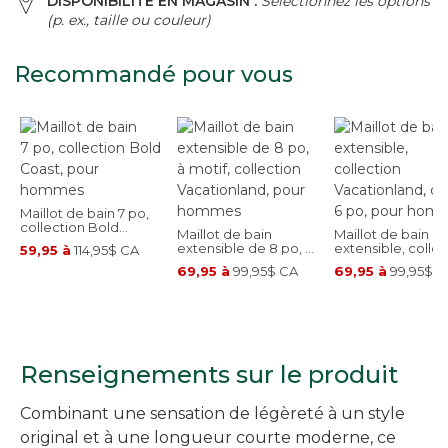
DISPONIBILITÉ EN MAGASIN :
Sélectionnez les options
(p. ex., taille ou couleur)
Recommandé pour vous
Maillot de bain 7 po,
collection Bold
Maillot de bain
Maillot de bain
Coast, pour hommes
extensible de 8 po, à
extensible, collec
59,95 à
114,95$ CA
motif, collection
Vacationland, de
69,95 à
99,95$ CA
69,95 à
99,95$ C
Vacationland, pour
6 po, pour homm
hommes
Renseignements sur le produit
Combinant une sensation de légèreté à un style
original et à une longueur courte moderne, ce