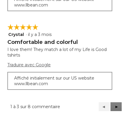
www.llbean.com
☆☆☆☆☆
☆☆☆☆☆
Crystal
·
il y a 3 mois
5
étoile(s)
Comfortable and colorful
sur
I love them! They match a lot of my Life is Good
5.
tshirts
Traduire avec Google
Affiché initialement sur our US website
www.llbean.com
1 à 3 sur 8 commentaire
Précédent
◄
Suivant
►
Reviews
Reviews