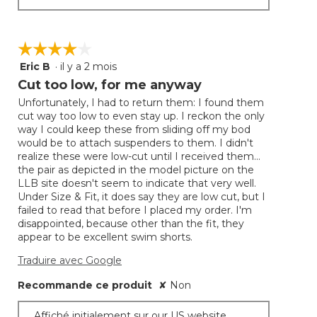
☆☆☆☆☆
☆☆☆☆☆
Eric B
·
il y a 2 mois
4
étoile(s)
Cut too low, for me anyway
sur
Unfortunately, I had to return them: I found them
5.
cut way too low to even stay up. I reckon the only
way I could keep these from sliding off my bod
would be to attach suspenders to them. I didn't
realize these were low-cut until I received them...
the pair as depicted in the model picture on the
LLB site doesn't seem to indicate that very well.
Under Size & Fit, it does say they are low cut, but I
failed to read that before I placed my order. I'm
disappointed, because other than the fit, they
appear to be excellent swim shorts.
Traduire avec Google
Recommande ce produit
✘
Non
Affiché initialement sur our US website