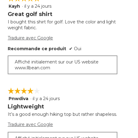
Kayh
·
il y a 24 jours
5
étoile(s)
Great golf shirt
sur
I bought this shirt for golf. Love the color and light
5.
weight fabric.
Traduire avec Google
Recommande ce produit
✔
Oui
Affiché initialement sur our US website
www.llbean.com
☆☆☆☆☆
☆☆☆☆☆
Pnwdiva
·
il y a 24 jours
4
étoile(s)
Lightweight
sur
It’s a good enough hiking top but rather shapeless.
5.
Traduire avec Google