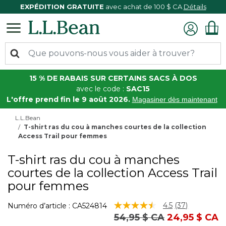
EXPÉDITION GRATUITE
avec achat de 100 $ CA
Détails
15 % DE RABAIS SUR CERTAINS SACS À DOS
avec le code :
SAC15
L'offre prend fin le 9 août 2026.
Magasiner dès maintenant
L.L.Bean
T-shirt ras du cou à manches courtes de la collection
Access Trail pour femmes
T-shirt ras du cou à manches
courtes de la collection Access Trail
pour femmes
5 sur 5 Évaluation des clients
4.5
(37)
Numéro d’article :
CA524814
Lire
Prix réduit de
à
54,95 $ CA
24,95 $ CA
les
37