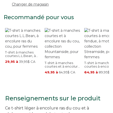
Changer de magasin
Recommandé pour vous
T-shirt à manches
courtes L.L.Bean, à
encolure ras du
29,95 à
39,95$ CA
cou, pour femmes
T-shirt à manches
T-shirt à manches
courtes et à encolure
courtes à encolu
ras du cou, collection
fendue, à motif,
49,95 à
64,95$ CA
64,95 à
89,95$ 
Mountainside, pour
collection
femmes
Streamside, pour
femmes
Renseignements sur le produit
Ce t-shirt léger à encolure ras du cou et à