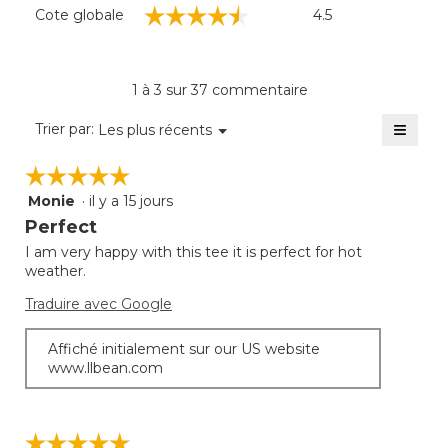
Cote
☆☆☆☆☆
☆☆☆☆☆
Cote globale
4.5
globale,
La
cote
moyenne
1 à 3 sur 37 commentaire
est
de
≡
Menu
Trier par:
Les plus récents
▼
4.5
Clique
sur
sur
☆☆☆☆☆
☆☆☆☆☆
5.
le
bouto
Monie
·
il y a 15 jours
5
suivan
mettra
étoile(s)
Perfect
à
sur
jour
I am very happy with this tee it is perfect for hot
5.
le
weather.
conte
ci-
desso
Traduire avec Google
Affiché initialement sur our US website
www.llbean.com
☆☆☆☆☆
☆☆☆☆☆