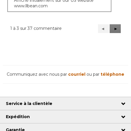
Affiché initialement sur our US website
www.llbean.com
1 à 3 sur 37 commentaire
Précédent
◄
Suivant
►
Reviews
Reviews
Communiquez avec nous par
courriel
ou par
téléphone
Service à la clientèle
Expédition
Garantie