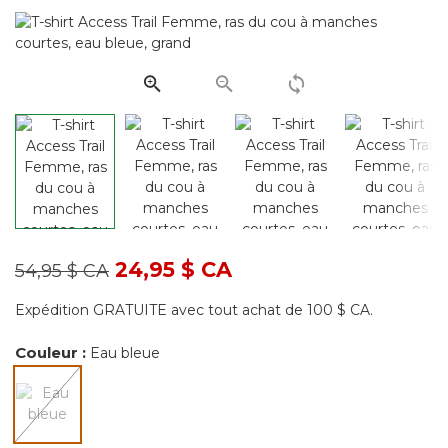
commentaire
Lien
vers
la
même
page.
Prix réduit de
à
24,95 $ CA
54,95 $ CA
Expédition GRATUITE avec tout achat de 100 $ CA.
Couleur :
Eau bleue
sélectionné