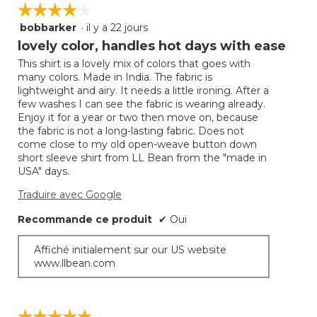
☆☆☆☆☆
☆☆☆☆☆
bobbarker
·
il y a 22 jours
4
étoile(s)
lovely color, handles hot days with ease
sur
This shirt is a lovely mix of colors that goes with
5.
many colors. Made in India. The fabric is
lightweight and airy. It needs a little ironing. After a
few washes I can see the fabric is wearing already.
Enjoy it for a year or two then move on, because
the fabric is not a long-lasting fabric. Does not
come close to my old open-weave button down
short sleeve shirt from LL Bean from the "made in
USA" days.
Traduire avec Google
Recommande ce produit
✔
Oui
Affiché initialement sur our US website
www.llbean.com
☆☆☆☆☆
☆☆☆☆☆