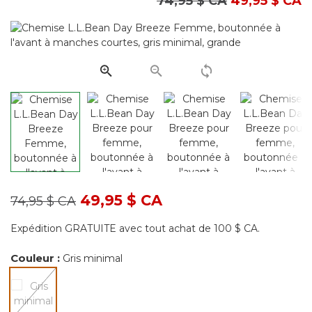
Prix réduit de
à
74,95 $ CA
49,95 $ CA
les
114
commentair
Lien
vers
la
même
page.
Prix réduit de
à
49,95 $ CA
74,95 $ CA
Expédition GRATUITE avec tout achat de 100 $ CA.
Couleur :
Gris minimal