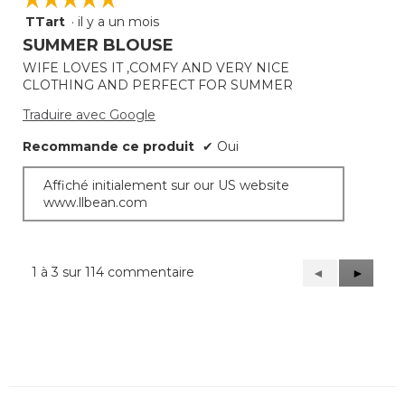
TTart
·
il y a un mois
5
étoile(s)
SUMMER BLOUSE
sur
WIFE LOVES IT ,COMFY AND VERY NICE
5.
CLOTHING AND PERFECT FOR SUMMER
Traduire avec Google
Recommande ce produit
✔
Oui
Affiché initialement sur our US website
www.llbean.com
1 à 3 sur 114 commentaire
Précédent
◄
Suivant
►
Reviews
Reviews