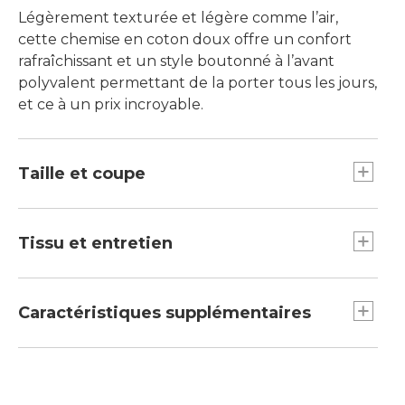
Légèrement texturée et légère comme l’air,
cette chemise en coton doux offre un confort
rafraîchissant et un style boutonné à l’avant
polyvalent permettant de la porter tous les jours,
et ce à un prix incroyable.
Taille et coupe
24,5 po de longueur au milieu du dos.
Tombe sur les hanches.
Tissu et entretien
Allure décontractée : notre coupe la plus
ample.
Le coton en fil flammé à 100 % est légèrement
texturé et ultraléger.
Caractéristiques supplémentaires
Laver et sécher à la machine.
Patte de boutons à l’avant.
Manches courtes à revers.
Ourlet courbe.