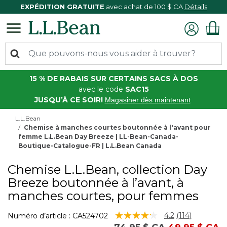
EXPÉDITION GRATUITE
avec achat de 100 $ CA
Détails
15 % DE RABAIS SUR CERTAINS SACS À DOS
avec le code
SAC15
JUSQU’À CE SOIR!
Magasiner dès maintenant
L.L.Bean
Chemise à manches courtes boutonnée à l'avant pour
femme L.L.Bean Day Breeze | LL-Bean-Canada-
Boutique-Catalogue-FR | L.L.Bean Canada
Chemise L.L.Bean, collection Day
Breeze boutonnée à l’avant, à
manches courtes, pour femmes
5 sur 5 Évaluation des clients
4.2
(114)
Numéro d’article :
CA524702
Lire