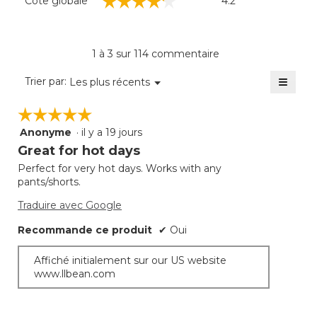
☆☆☆☆☆
☆☆☆☆☆
Cote globale
4.2
globale,
La
cote
moyenne
1 à 3 sur 114 commentaire
est
de
≡
Menu
Trier par:
Les plus récents
▼
4.2
Clique
sur
sur
☆☆☆☆☆
☆☆☆☆☆
5.
le
bouto
Anonyme
·
il y a 19 jours
5
suivan
mettra
étoile(s)
Great for hot days
à
sur
jour
Perfect for very hot days. Works with any
5.
le
pants/shorts.
conte
ci-
desso
Traduire avec Google
Recommande ce produit
✔
Oui
Affiché initialement sur our US website
www.llbean.com