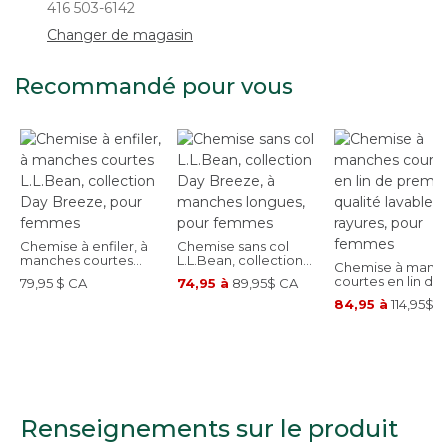
416 503-6142
Changer de magasin
Recommandé pour vous
Chemise à enfiler, à
Chemise sans col
manches courtes
L.L.Bean, collection
Chemise à manc
L.L.Bean, collection
Day Breeze, à
courtes en lin de
79,95 $ CA
74,95 à
89,95$ CA
Day Breeze, pour
manches longues,
première qualité
femmes
pour femmes
84,95 à
114,95$ 
lavable, à rayures,
pour femmes
Renseignements sur le produit