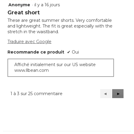
Anonyme
·
il y a 16 jours
5
étoile(s)
Great short
sur
These are great summer shorts. Very comfortable
5.
and lightweight. The fit is great especially with the
stretch in the waistband.
Traduire avec Google
Recommande ce produit
✔
Oui
Affiché initialement sur our US website
www.llbean.com
1 à 3 sur 25 commentaire
Précédent
◄
Suivant
►
Reviews
Reviews