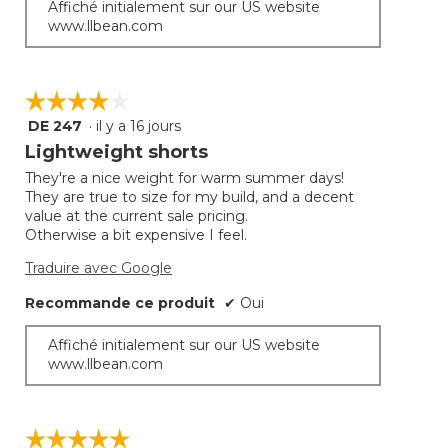
Affiché initialement sur our US website
www.llbean.com
☆☆☆☆☆
☆☆☆☆☆
DE 247
·
il y a 16 jours
4
étoile(s)
Lightweight shorts
sur
They're a nice weight for warm summer days!
5.
They are true to size for my build, and a decent
value at the current sale pricing.
Otherwise a bit expensive I feel.
Traduire avec Google
Recommande ce produit
✔
Oui
Affiché initialement sur our US website
www.llbean.com
☆☆☆☆☆
☆☆☆☆☆