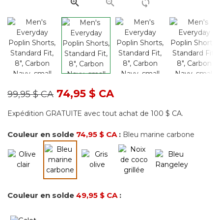
page.
Prix réduit de
à
74,95 $ CA
99,95 $ CA
Expédition GRATUITE avec tout achat de 100 $ CA.
Couleur en solde
74,95 $ CA
:
Bleu marine carbone
sélectionné
Couleur en solde
49,95 $ CA
: