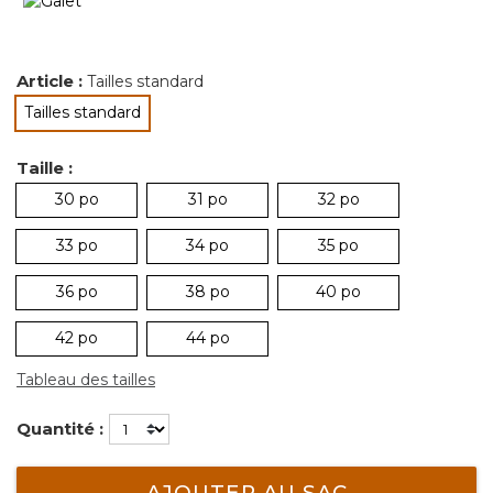
Article :
Tailles standard
Tailles standard
sélectionné
Taille :
30 po
31 po
32 po
33 po
34 po
35 po
36 po
38 po
40 po
42 po
44 po
Tableau des tailles
Quantité :
AJOUTER AU SAC