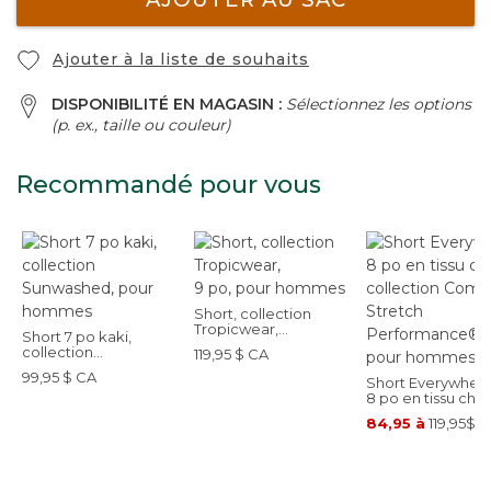
Ajouter à la liste de souhaits
DISPONIBILITÉ EN MAGASIN :
Sélectionnez les options
(p. ex., taille ou couleur)
Recommandé pour vous
Short, collection
Tropicwear,
Short 7 po kaki,
9 po, pour hommes
collection
119,95 $ CA
Sunwashed, pour
99,95 $ CA
hommes
Short Everywher
8 po en tissu chin
collection Comfo
84,95 à
119,95$ 
Stretch
Performance®, p
hommes