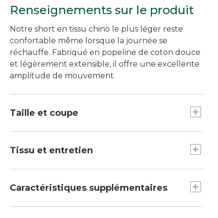
Renseignements sur le produit
Notre short en tissu chino le plus léger reste
confortable même lorsque la journée se
réchauffe. Fabriqué en popeline de coton douce
et légèrement extensible, il offre une excellente
amplitude de mouvement.
Taille et coupe
Coupe standard : repose bas sur la taille.
Coupe droite sur les hanches et les cuisses
Tissu et entretien
Couture d’entrejambe : 8 po.
98 % coton, 2 % élasthanne.
Tissu extensible pour une liberté de
Caractéristiques supplémentaires
mouvement.
Tissu de popeline légère 5,5 oz.
Poches à l’avant.