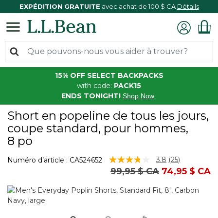
EXPÉDITION GRATUITE
avec achat de 100 $ CA
Détails
15% OFF SELECT BACKPACKS
with code:
PACK15
ENDS TONIGHT!
Shop Now
Short en popeline de tous les jours,
coupe standard, pour hommes,
8 po
3,1 sur 5 Évaluation des clients
3.8
(25)
Numéro d’article :
CA524652
Lire
Prix réduit de
à
99,95 $ CA
74,95 $ CA
les
25
commentaire
Lien
vers
la
même