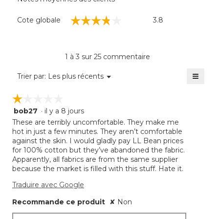
Cote
☆☆☆☆☆
☆☆☆☆☆
Cote globale
3.8
globale,
La
cote
moyenne
1 à 3 sur 25 commentaire
est
de
≡
Menu
Trier par:
Les plus récents
▼
3.8
Clique
sur
sur
☆☆☆☆☆
☆☆☆☆☆
5.
le
bouto
bob27
·
il y a 8 jours
1
suivan
mettra
étoile(s)
These are terribly uncomfortable. They make me
à
sur
hot in just a few minutes. They aren’t comfortable
jour
5.
against the skin. I would gladly pay LL Bean prices
le
conte
for 100% cotton but they’ve abandoned the fabric.
ci-
Apparently, all fabrics are from the same supplier
desso
because the market is filled with this stuff. Hate it.
Traduire avec Google
Recommande ce produit
✘
Non