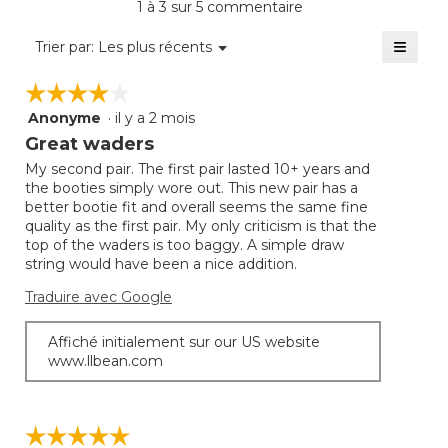
1 à 3 sur 5 commentaire
est
de
≡
Menu
Trier par:
Les plus récents
▼
3.8
Clique
sur
sur
☆☆☆☆☆
☆☆☆☆☆
5.
le
bouto
Anonyme
·
il y a 2 mois
4
suivan
mettra
étoile(s)
Great waders
à
sur
jour
My second pair. The first pair lasted 10+ years and
5.
le
the booties simply wore out. This new pair has a
conte
ci-
better bootie fit and overall seems the same fine
desso
quality as the first pair. My only criticism is that the
top of the waders is too baggy. A simple draw
string would have been a nice addition.
Traduire avec Google
Affiché initialement sur our US website
www.llbean.com
☆☆☆☆☆
☆☆☆☆☆