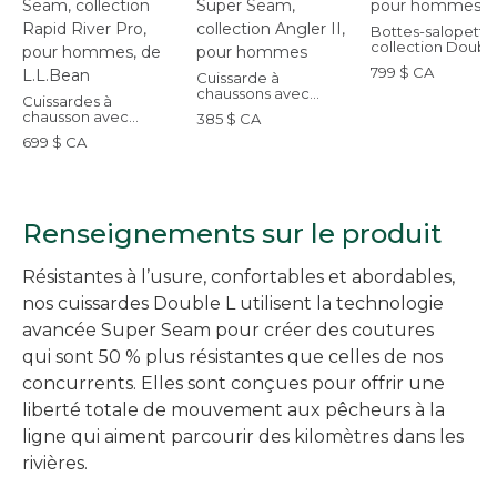
Bottes-salopette
collection Double
pour hommes
799 $ CA
Cuissarde à
chaussons avec
Cuissardes à
technologie
chausson avec
385 $ CA
Super Seam,
technologie Super
collection Angler II,
699 $ CA
Seam, collection
pour hommes
Rapid River Pro, pour
hommes, de L.L.Bean
Renseignements sur le produit
Résistantes à l’usure, confortables et abordables,
nos cuissardes Double L utilisent la technologie
avancée Super Seam pour créer des coutures
qui sont 50 % plus résistantes que celles de nos
concurrents. Elles sont conçues pour offrir une
liberté totale de mouvement aux pêcheurs à la
ligne qui aiment parcourir des kilomètres dans les
rivières.