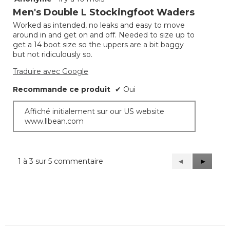
étoile(s)
Men's Double L Stockingfoot Waders
sur
Worked as intended, no leaks and easy to move
5.
around in and get on and off. Needed to size up to
get a 14 boot size so the uppers are a bit baggy
but not ridiculously so.
Traduire avec Google
Recommande ce produit
✔
Oui
Affiché initialement sur our US website
www.llbean.com
1 à 3 sur 5 commentaire
Précédent
◄
Suivant
►
Reviews
Reviews