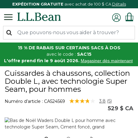
EXPÉDITION GRATUITE
avec achat de 100 $ CA
Détails
15 % DE RABAIS SUR CERTAINS SACS À DOS
avec le code :
SAC15
L'offre prend fin le 9 août 2026.
Magasiner dès maintenant
Cuissardes à chaussons, collection
Double L, avec technologie Super
Seam, pour hommes
5 sur 5 Évaluation des clients
3.8
(5)
Numéro d’article :
CA524569
Lire
529 $ CA
les
5
commentaire
Lien
vers
la
même