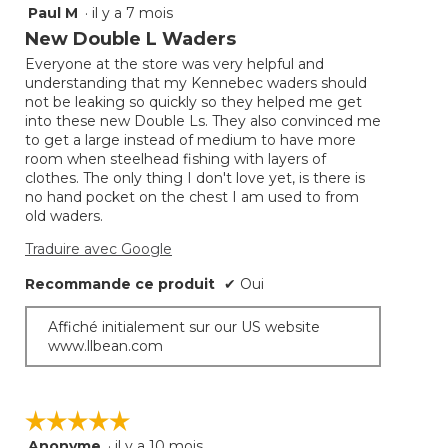
Paul M
·
il y a 7 mois
5
étoile(s)
New Double L Waders
sur
Everyone at the store was very helpful and
5.
understanding that my Kennebec waders should
not be leaking so quickly so they helped me get
into these new Double Ls. They also convinced me
to get a large instead of medium to have more
room when steelhead fishing with layers of
clothes. The only thing I don't love yet, is there is
no hand pocket on the chest I am used to from
old waders.
Traduire avec Google
Recommande ce produit
✔
Oui
Affiché initialement sur our US website
www.llbean.com
☆☆☆☆☆
☆☆☆☆☆
Anonyme
·
il y a 10 mois
5