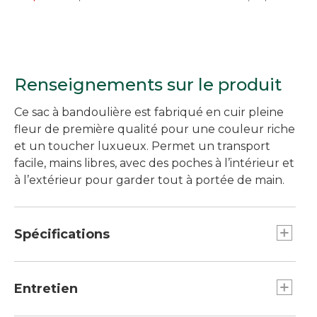
Renseignements sur le produit
Ce sac à bandoulière est fabriqué en cuir pleine
fleur de première qualité pour une couleur riche
et un toucher luxueux. Permet un transport
facile, mains libres, avec des poches à l’intérieur et
à l’extérieur pour garder tout à portée de main.
Spécifications
Dimensions : 8,75 po H. x 5 po L. x 2,75 po P.
Longueur de sangle : 49 po min., 55 po max.
Entretien
Poids : 0,8 lb.