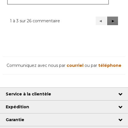
1 à 3 sur 26 commentaire
Précédent
◄
Suivant
►
Reviews
Reviews
Communiquez avec nous par
courriel
ou par
téléphone
Service à la clientèle
Expédition
Garantie