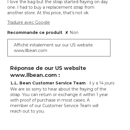
jour
I love the bag but the strap started fraying on day
5.
le
one. I had to buy a replacement strap from
conte
ci-
another store. At this price, that’s not ok
desso
Traduire avec Google
Recommande ce produit
✘
Non
Affiché initialement sur our US website
www.llbean.com
Réponse de our US website
www.llbean.com :
L.L. Bean Customer Service Team
·
il y a 14 jours
We are so sorry to hear about the fraying of the
strap. You can return or exchange it within 1 year
with proof of purchase in most cases. A
member of our Customer Service Team will
reach out to you.