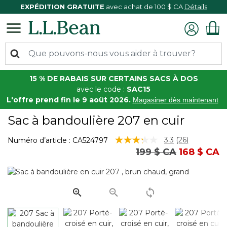
EXPÉDITION GRATUITE
avec achat de 100 $ CA
Détails
15 % DE RABAIS SUR CERTAINS SACS À DOS
avec le code :
SAC15
L'offre prend fin le 9 août 2026.
Magasiner dès maintenant
Sac à bandoulière 207 en cuir
5 sur 5 Évaluation des clients
3.3
(26)
Numéro d’article :
CA524797
Lire
Prix réduit de
à
199 $ CA
168 $ CA
les
26
commentaire
Lien
vers
la
même
page.