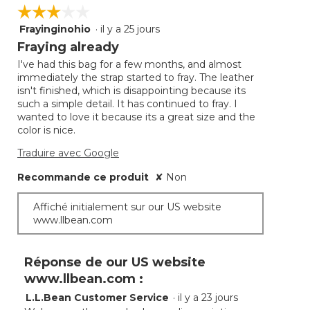
☆☆☆☆☆
☆☆☆☆☆
Frayinginohio
·
il y a 25 jours
3
étoile(s)
Fraying already
sur
I've had this bag for a few months, and almost
5.
immediately the strap started to fray. The leather
isn't finished, which is disappointing because its
such a simple detail. It has continued to fray. I
wanted to love it because its a great size and the
color is nice.
Traduire avec Google
Recommande ce produit
✘
Non
Affiché initialement sur our US website
www.llbean.com
Réponse de our US website
www.llbean.com :
L.L.Bean Customer Service
·
il y a 23 jours