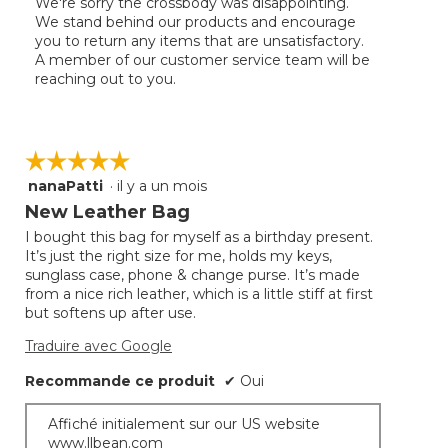
We're sorry the crossbody was disappointing.
We stand behind our products and encourage
you to return any items that are unsatisfactory.
A member of our customer service team will be
reaching out to you.
☆☆☆☆☆
☆☆☆☆☆
nanaPatti
·
il y a un mois
5
étoile(s)
New Leather Bag
sur
I bought this bag for myself as a birthday present.
5.
It’s just the right size for me, holds my keys,
sunglass case, phone & change purse. It’s made
from a nice rich leather, which is a little stiff at first
but softens up after use.
Traduire avec Google
Recommande ce produit
✔
Oui
Affiché initialement sur our US website
www.llbean.com