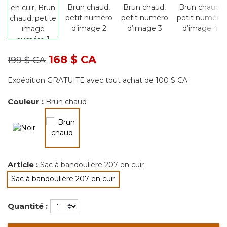
Prix réduit de
à
168 $ CA
199 $ CA
Expédition GRATUITE avec tout achat de 100 $ CA.
Couleur :
Brun chaud
sélectionné
Article :
Sac à bandoulière 207 en cuir
Sac à bandoulière 207 en cuir
sélectionné
Quantité :