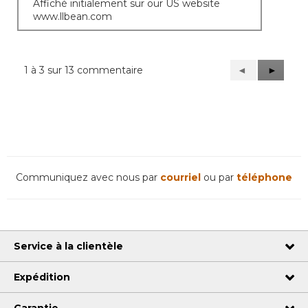
Affiché initialement sur our US website
www.llbean.com
1 à 3 sur 13 commentaire
Précédent
◄
Suivant
►
Reviews
Reviews
Communiquez avec nous par
courriel
ou par
téléphone
Service à la clientèle
Expédition
Garantie