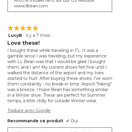
Affiché initialement sur our US website
www.llbean.com
☆☆☆☆☆
☆☆☆☆☆
LucyB
·
il y a 7 mois
5
étoile(s)
Love these!
sur
I bought these while traveling in FL. It was a
5.
gamble since I was traveling, but my experience
with LL Bean was that I would be glad I bought
them, and I am! My current shoes felt fine until I
walked the distance of the airport and my toes
started to hurt. After buying these shoes, I've worn
them constantly - no break-in time. Airport "hiking"
was a breeze. I hope Bean has something similar
in a Winter shoe. These are perfect for Summer
temps, a little chilly for outside Winter wear.
Traduire avec Google
Recommande ce produit
✔
Oui