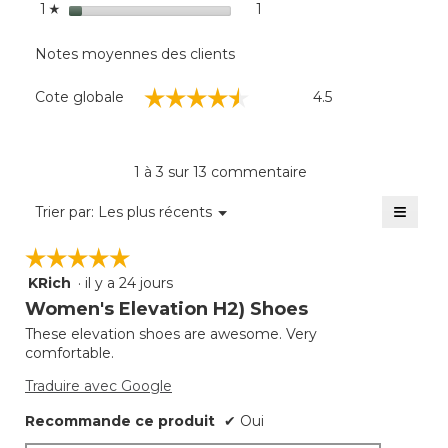
La doublure thermorégulatrice en polyester
étoiles
1
1 commentaire avec 1 étoil
Sélectionnez pour filtrer l
1
☆
recyclé maintient les pieds à la bonne
température : ni trop chaud, ni trop froid.
Notes moyennes des clients
Mousse néoprène SBC avec col et languette
Cote
☆☆☆☆☆
☆☆☆☆☆
Cote globale
4.5
en maille de nylon et polyester.
globale,
La
cote
moyenne
1 à 3 sur 13 commentaire
est
de
≡
Menu
Trier par:
Les plus récents
▼
4.5
Clique
sur
sur
☆☆☆☆☆
☆☆☆☆☆
5.
le
bouto
KRich
·
il y a 24 jours
5
suivan
mettra
étoile(s)
Women's Elevation H2) Shoes
à
sur
jour
These elevation shoes are awesome. Very
5.
le
comfortable.
conte
ci-
desso
Traduire avec Google
Recommande ce produit
✔
Oui