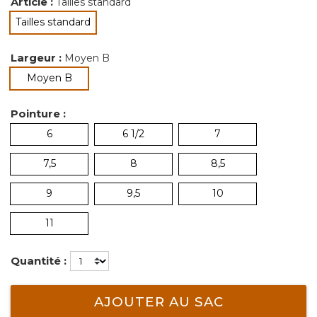
Article :
Tailles standard
Tailles standard
sélectionné
Largeur :
Moyen B
sélectionné
Moyen B
Pointure :
6
6 1/2
7
7,5
8
8,5
9
9,5
10
11
Quantité :
AJOUTER AU SAC