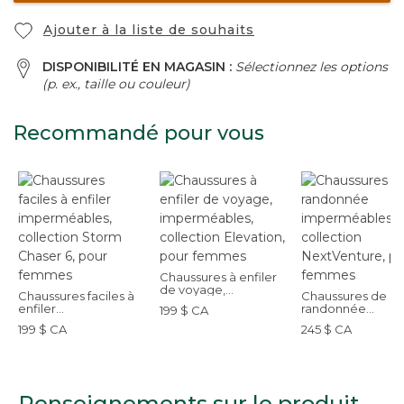
Ajouter à la liste de souhaits
DISPONIBILITÉ EN MAGASIN :
Sélectionnez les options
(p. ex., taille ou couleur)
Recommandé pour vous
Chaussures à enfiler
de voyage,
Chaussures faciles à
Chaussures de
imperméables,
enfiler
randonnée
199 $ CA
collection Elevation,
imperméables,
imperméables,
pour femmes
199 $ CA
245 $ CA
collection Storm
collection
Chaser 6, pour
NextVenture, pou
femmes
femmes
Renseignements sur le produit