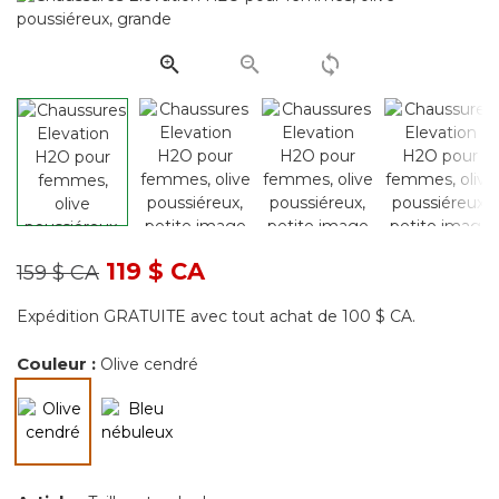
Lien
vers
la
même
page.
Prix réduit de
à
119 $ CA
159 $ CA
Expédition GRATUITE avec tout achat de 100 $ CA.
Couleur :
Olive cendré
sélectionné