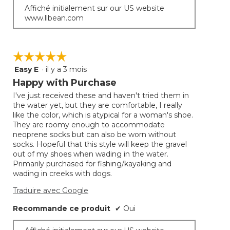
Affiché initialement sur our US website
www.llbean.com
☆☆☆☆☆
☆☆☆☆☆
Easy E
·
il y a 3 mois
5
étoile(s)
Happy with Purchase
sur
I've just received these and haven't tried them in
5.
the water yet, but they are comfortable, I really
like the color, which is atypical for a woman's shoe.
They are roomy enough to accommodate
neoprene socks but can also be worn without
socks. Hopeful that this style will keep the gravel
out of my shoes when wading in the water.
Primarily purchased for fishing/kayaking and
wading in creeks with dogs.
Traduire avec Google
Recommande ce produit
✔
Oui