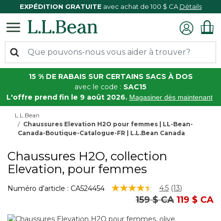
EXPÉDITION GRATUITE
avec achat de 100 $ CA
Détails
15 % DE RABAIS SUR CERTAINS SACS À DOS
avec le code :
SAC15
L'offre prend fin le 9 août 2026.
Magasiner dès maintenant
L.L.Bean
Chaussures Elevation H2O pour femmes | LL-Bean-
Canada-Boutique-Catalogue-FR | L.L.Bean Canada
Chaussures H2O, collection
Elevation, pour femmes
5 sur 5 Évaluation des clients
4.5
(13)
Numéro d’article :
CA524454
Lire
Prix réduit de
à
159 $ CA
119 $ CA
les
13
commentaire