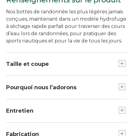
Nos bottes de randonnée les plus légères jamais
conçues, maintenant dans un modèle hydrofuge
à séchage rapide parfait pour traverser des cours
d’eau lors de randonnées, pour pratiquer des
sports nautiques et pour la vie de tous les jours.
Taille et coupe
Commandez votre pointure habituelle.
Pourquoi nous l’adorons
Nous avons transformé notre chaussure de
randonnée de la collection Elevation, que nos
Entretien
clients adorent, en une espadrille d’aventure
polyvalente et résistante à l’eau. Outre la
Nettoyer les taches seulement.
légèreté et la respirabilité de la tige, le talon
Fabrication