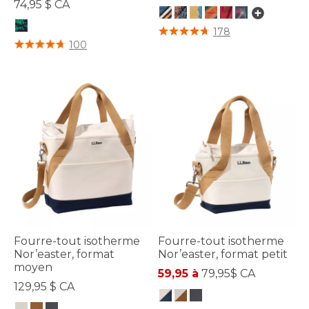
74,95 $ CA
4,4 sur 5 Évaluation des clients
178
5 sur 5 Évaluation des clients
100
Fourre-tout isotherme
Fourre-tout isotherme
Nor’easter, format
Nor’easter, format petit
moyen
59,95 à
79,95$ CA
129,95 $ CA