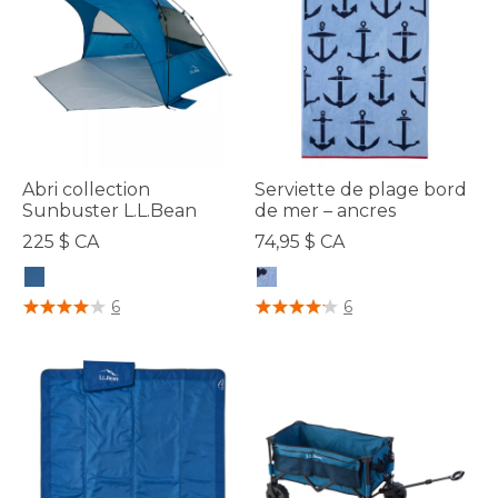
Abri collection
Serviette de plage bord
Sunbuster L.L.Bean
de mer – ancres
225 $ CA
74,95 $ CA
3,2 sur 5 Évaluation des clients
4 sur 5 Évaluation des clients
6
6