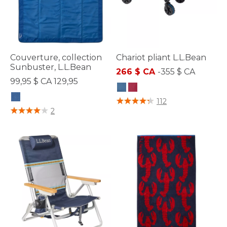
Couverture, collection
Chariot pliant L.L.Bean
Sunbuster, L.L.Bean
266 $ CA
-
355 $ CA
99,95 $ CA 129,95
5 sur 5 Évaluation des clients
112
4,7 sur 5 Évaluation des clients
2