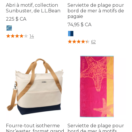
Abri à motif, collection
Serviette de plage pour
Sunbuster, de L.L.Bean
bord de mer à motifs de
pagaie
225 $ CA
74,95 $ CA
4 sur 5 Évaluation des clients
14
5 sur 5 Évaluation des clients
62
Fourre-tout isotherme
Serviette de plage pour
Nor’easter, format grand
bord de mer à motifs