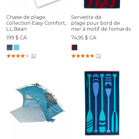
Chaise de plage,
Serviette de
collection Easy Comfort,
plage pour bord de
L.L.Bean
mer à motif de homards
199 $ CA
74,95 $ CA
3,3 sur 5 Évaluation des clients
3,7 sur 5 Évaluation des clients
32
72