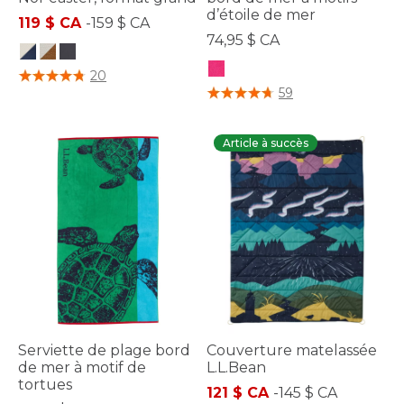
d’étoile de mer
119 $ CA
-
159 $ CA
74,95 $ CA
3,3 sur 5 Évaluation des clients
20
5 sur 5 Évaluation des clients
59
Article à succès
Serviette de plage bord
Couverture matelassée
de mer à motif de
L.L.Bean
tortues
121 $ CA
-
145 $ CA