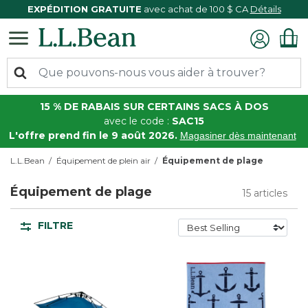
EXPÉDITION GRATUITE
avec achat de 100 $ CA
Détails
15 % DE RABAIS SUR CERTAINS SACS À DOS
avec le code :
SAC15
L'offre prend fin le 9 août 2026.
Magasiner dès maintenant
L.L.Bean
Équipement de plein air
Équipement de plage
Équipement de plage
15 articles
FILTRE