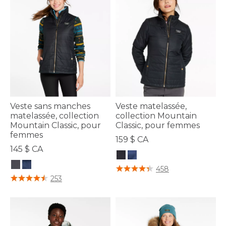
Veste sans manches
Veste matelassée,
matelassée, collection
collection Mountain
Mountain Classic, pour
Classic, pour femmes
femmes
159 $ CA
145 $ CA
5 sur 5 Évaluation des clients
458
4,5 sur 5 Évaluation des clients
253