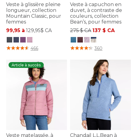
Veste à glissière pleine
Veste à capuchon en
longueur, collection
duvet, à contraste de
Mountain Classic, pour
couleurs, collection
femmes
Bean’s, pour femmes
Prix réduit de
à
99,95 à
129,95$ CA
275 $ CA
137 $ CA
4 sur 5 Évaluation des clients
4,8 sur 5 Évaluation des clients
466
360
Article à succès
Veste matelassée, à
Chandail L.L.Bean à