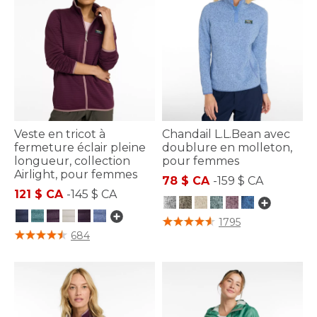
Veste en tricot à
Chandail L.L.Bean avec
fermeture éclair pleine
doublure en molleton,
longueur, collection
pour femmes
Airlight, pour femmes
78 $ CA
-
159 $ CA
121 $ CA
-
145 $ CA
3,1 sur 5 Évaluation des clients
1795
4,7 sur 5 Évaluation des clients
684