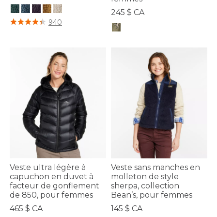
245 $ CA
3,6 sur 5 Évaluation des clients
940
5 sur 5 Évaluation des clients
Veste ultra légère à
Veste sans manches en
capuchon en duvet à
molleton de style
facteur de gonflement
sherpa, collection
de 850, pour femmes
Bean’s, pour femmes
465 $ CA
145 $ CA