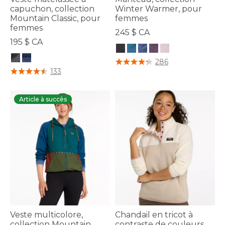
capuchon, collection
Winter Warmer, pour
Mountain Classic, pour
femmes
femmes
245 $ CA
195 $ CA
4,1 sur 5 Évaluation des clients
286
3,7 sur 5 Évaluation des clients
133
Article à succès
Veste multicolore,
Chandail en tricot à
collection Mountain
contraste de couleurs,