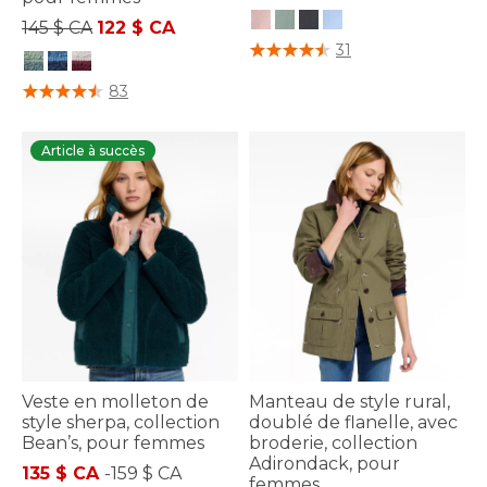
Prix réduit de
à
145 $ CA
122 $ CA
4,6 sur 5 Évaluation des clients
31
4,1 sur 5 Évaluation des clients
83
Article à succès
Veste en molleton de
Manteau de style rural,
style sherpa, collection
doublé de flanelle, avec
Bean’s, pour femmes
broderie, collection
Adirondack, pour
135 $ CA
-
159 $ CA
femmes