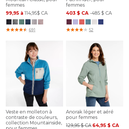
femmes
femmes
99,95 à
114,95$ CA
403 $ CA
-
485 $ CA
3,3 sur 5 Évaluation des clients
5 sur 5 Évaluation des clients
691
52
Veste en molleton à
Anorak léger et aéré
contraste de couleurs,
pour femmes
collection Mountainside,
Prix réduit de
à
129,95 $ CA
64,95 $ CA
pour femmes