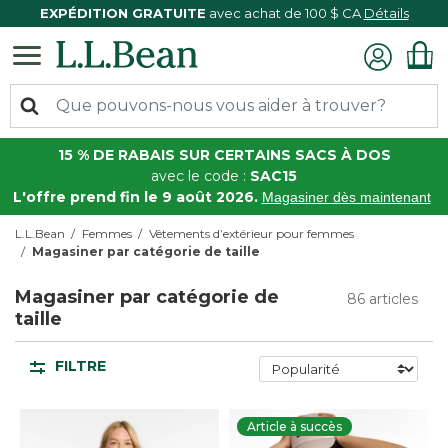
EXPÉDITION GRATUITE
avec achat de 100 $ CA
Détails
15 % DE RABAIS SUR CERTAINS SACS À DOS
avec le code :
SAC15
L'offre prend fin le 9 août 2026.
Magasiner dès maintenant
L.L.Bean
Femmes
Vêtements d’extérieur pour femmes
Magasiner par catégorie de taille
Magasiner par catégorie de
86 articles
taille
FILTRE
Article à succès