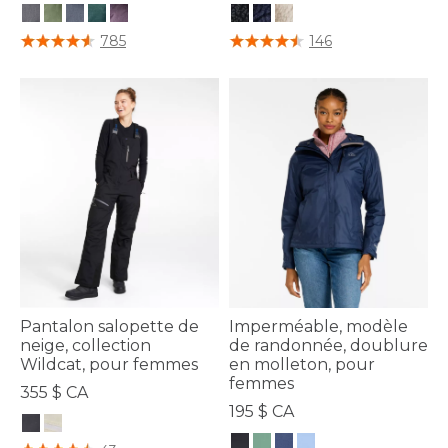
3,6 sur 5 Évaluation des clients
4,7 sur 5 Évaluation des clients
785
146
Pantalon salopette de
Imperméable, modèle
neige, collection
de randonnée, doublure
Wildcat, pour femmes
en molleton, pour
femmes
355 $ CA
195 $ CA
5 sur 5 Évaluation des clients