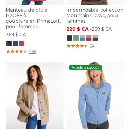
Manteau de pluie
Imperméable, collection
H2OFF à
Mountain Classic, pour
doublure en PrimaLoft,
femmes
pour femmes
220 $ CA
-
259 $ CA
369 $ CA
4,4 sur 5 Évaluation des clients
64
4,3 sur 5 Évaluation des clients
466
Article à succès