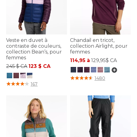
Veste en duvet à
Chandail en tricot,
contraste de couleurs,
collection Airlight, pour
collection Bean’s, pour
femmes
femmes
114,95 à
129,95$ CA
Prix réduit de
à
245 $ CA
123 $ CA
3,1 sur 5 Évaluation des clients
1480
4,5 sur 5 Évaluation des clients
167