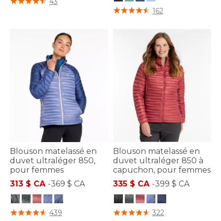
43
5 sur 5 Évaluation des clients
162
Blouson matelassé en
Blouson matelassé en
duvet ultraléger 850,
duvet ultraléger 850 à
pour femmes
capuchon, pour femmes
313 $ CA
-
369 $ CA
335 $ CA
-
399 $ CA
4,7 sur 5 Évaluation des clients
3,1 sur 5 Évaluation des clients
439
322