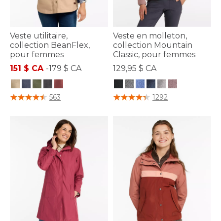
Veste utilitaire,
Veste en molleton,
collection BeanFlex,
collection Mountain
pour femmes
Classic, pour femmes
151 $ CA
-
179 $ CA
129,95 $ CA
3,3 sur 5 Évaluation des clients
5 sur 5 Évaluation des clients
563
1292