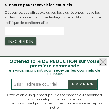
S’inscrire pour recevoir les courriels
Découvrez des offres exclusives, les plus récentes nouvelles
sur les produits et de nouvelles façons de profiter du grand air.
Politique de confidentialité
INSCRIPTION
Obtenez 10 % DE RÉDUCTION sur votre
première commande
en vous inscrivant pour recevoir les courriels de
L.L.Bean
|
Sécurité
Politique de confidentialité
|
Rappels de produit
INSCRIPTION
|
Loi sur la transparence de la Californie et du Royaume-Uni
|
|
Accessibilité
Politique de vente et de retour
Offre valable uniquement pour les personnes qui s’abonnent
aux courriels pour la première fois.
L.L.Bean® est une marque de commerce enregistrée de
Bienvenue sur llbean.ca! Nous utilisons des témoins
En vous inscrivant pour recevoir des courriels, vous acceptez
de connexion et d’autres technologies pour vous
L.L.Bean Inc. Copyright 2026.
notre
offrir la meilleure expérience possible. Consultez