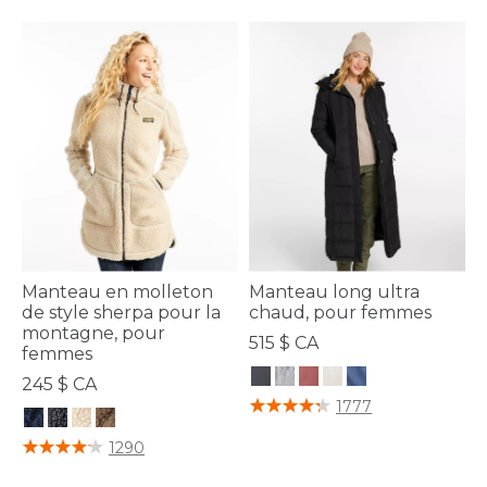
Manteau en molleton
Manteau long ultra
de style sherpa pour la
chaud, pour femmes
montagne, pour
515 $ CA
femmes
245 $ CA
5 sur 5 Évaluation des clients
1777
4 sur 5 Évaluation des clients
1290