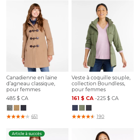
Canadienne en laine
Veste à coquille souple,
d’agneau classique,
collection Boundless,
pour femmes
pour femmes
485 $ CA
161 $ CA
-
225 $ CA
4,6 sur 5 Évaluation des clients
4 sur 5 Évaluation des clients
651
190
Article à succès