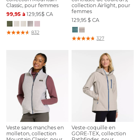
Classic, pour femmes
collection Airlight, pour
femmes
99,95 à
129,95$ CA
129,95 $ CA
4,4 sur 5 Évaluation des clients
832
4,1 sur 5 Évaluation des clients
327
Veste sans manches en
Veste-coquille en
molleton, collection
GORE-TEX, collection
Mountain Classic, pour
Pathfinder, pour