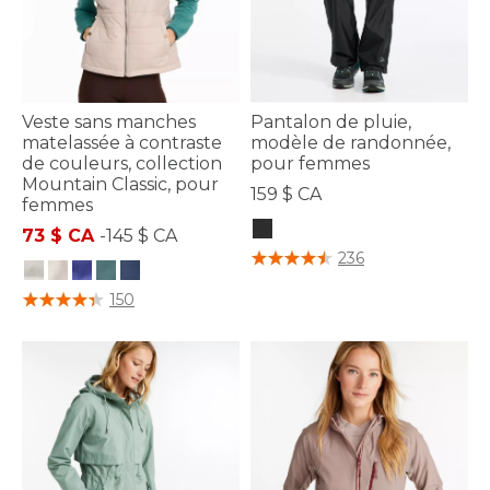
Veste sans manches
Pantalon de pluie,
matelassée à contraste
modèle de randonnée,
de couleurs, collection
pour femmes
Mountain Classic, pour
159 $ CA
femmes
73 $ CA
-
145 $ CA
3,4 sur 5 Évaluation des clients
236
3,1 sur 5 Évaluation des clients
150