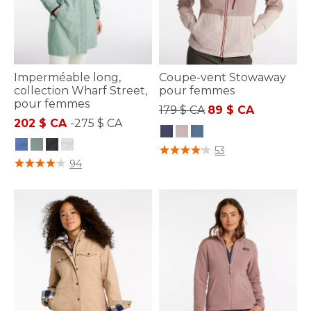
Imperméable long,
Coupe-vent Stowaway
collection Wharf Street,
pour femmes
pour femmes
Prix réduit de
à
179 $ CA
89 $ CA
202 $ CA
-
275 $ CA
5 sur 5 Évaluation des clients
53
5 sur 5 Évaluation des clients
94