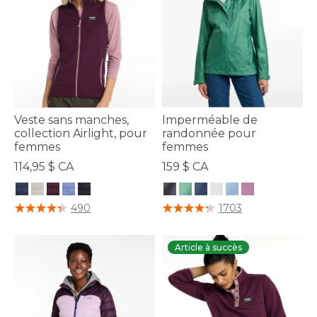
Veste sans manches,
Imperméable de
collection Airlight, pour
randonnée pour
femmes
femmes
114,95 $ CA
159 $ CA
5 sur 5 Évaluation des clients
5 sur 5 Évaluation des clients
490
1703
Article à succès