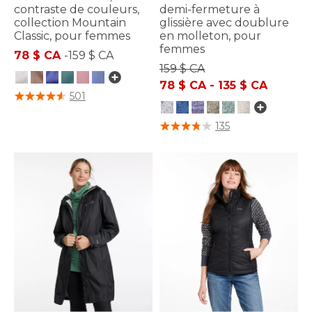
contraste de couleurs,
demi-fermeture à
collection Mountain
glissière avec doublure
Classic, pour femmes
en molleton, pour
femmes
78 $ CA
-
159 $ CA
159 $ CA
78 $ CA
-
135 $ CA
4,4 sur 5 Évaluation des clients
501
5 sur 5 Évaluation des clients
135