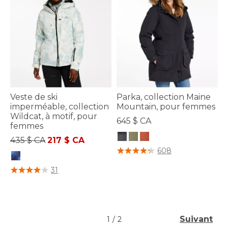
Veste de ski
Parka, collection Maine
imperméable, collection
Mountain, pour femmes
Wildcat, à motif, pour
645 $ CA
femmes
Prix réduit de
à
435 $ CA
217 $ CA
3,3 sur 5 Évaluation des clients
608
3,2 sur 5 Évaluation des clients
31
Suivant
1
/
2