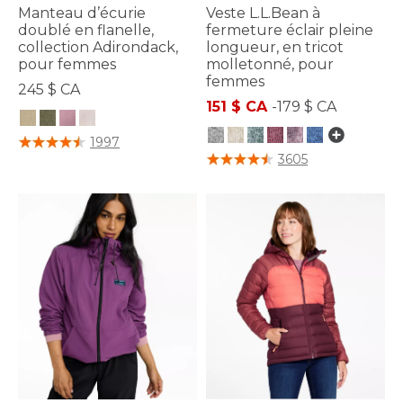
Manteau d’écurie
Veste L.L.Bean à
doublé en flanelle,
fermeture éclair pleine
collection Adirondack,
longueur, en tricot
pour femmes
molletonné, pour
femmes
245 $ CA
151 $ CA
-
179 $ CA
3,5 sur 5 Évaluation des clients
1997
5 sur 5 Évaluation des clients
3605