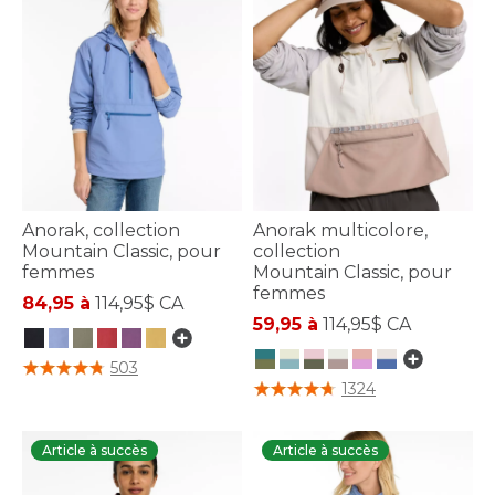
Anorak, collection
Anorak multicolore,
Mountain Classic, pour
collection
femmes
Mountain Classic, pour
femmes
84,95 à
114,95$ CA
59,95 à
114,95$ CA
3,7 sur 5 Évaluation des clients
503
5 sur 5 Évaluation des clients
1324
Article à succès
Article à succès