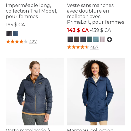
Imperméable long,
Veste sans manches
collection Trail Model,
avec doublure en
pour femmes
molleton avec
PrimaLoft, pour femmes
195 $ CA
143 $ CA
-
159 $ CA
4,5 sur 5 Évaluation des clients
427
5 sur 5 Évaluation des clients
487
Veste matelassée à
Manteau, collection