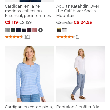
Cardigan, en laine
Adults' Katahdin Over
mérinos, collection
the Calf Hiker Socks,
Essential, pour femmes
Mountain
Price reduced from
to
C$ 119
-
C$ 159
C$ 34.95
C$ 24.95
4,4 sur 5 Évaluation des clients
4,9 sur 5 Évaluation des clients
101
11
Cardigan en coton pima,
Pantalon à enfiler à la