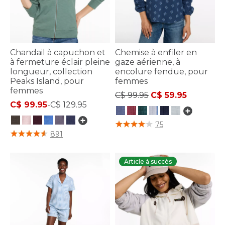
Chandail à capuchon et
Chemise à enfiler en
à fermeture éclair pleine
gaze aérienne, à
longueur, collection
encolure fendue, pour
Peaks Island, pour
femmes
femmes
Price reduced from
to
C$ 99.95
C$ 59.95
C$ 99.95
-
C$ 129.95
4,1 sur 5 Évaluation des clients
75
3,3 sur 5 Évaluation des clients
891
Article à succès