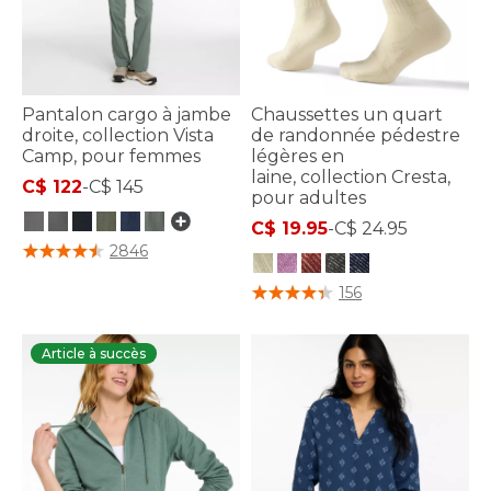
Pantalon cargo à jambe
Chaussettes un quart
droite, collection Vista
de randonnée pédestre
Camp, pour femmes
légères en
laine, collection Cresta,
C$ 122
-
C$ 145
pour adultes
C$ 19.95
-
C$ 24.95
5 sur 5 Évaluation des clients
2846
4,7 sur 5 Évaluation des clients
156
Article à succès