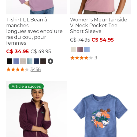
T-shirt L.L.Bean à
Women's Mountainside
manches
V-Neck Pocket Tee,
longues avec encolure
Short Sleeve
ras du cou, pour
Price reduced from
to
C$ 74.95
C$ 54.95
femmes
C$ 34.95
-
C$ 49.95
3,9 sur 5 Évaluation des clients
9
4 sur 5 Évaluation des clients
3458
Article à succès