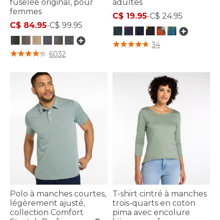
fuselée original, pour
adultes
femmes
C$ 19.95
-
C$ 24.95
C$ 84.95
-
C$ 99.95
4,4 sur 5 Évaluation des clients
34
5 sur 5 Évaluation des clients
6032
Polo à manches courtes,
T-shirt cintré à manches
légèrement ajusté,
trois-quarts en coton
collection Comfort
pima avec encolure