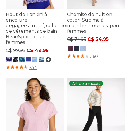
Haut de Tankini à
Chemise de nuit en
encolure
coton Supima à
dégagée à motif, collection
manches courtes, pour
de vêtements de bain
femmes
BeanSport, pour
Price reduced from
to
C$ 74.95
C$ 54.95
femmes
Price reduced from
to
C$ 99.95
C$ 49.95
3,1 sur 5 Évaluation des clients
360
3,6 sur 5 Évaluation des clients
644
Article à succès