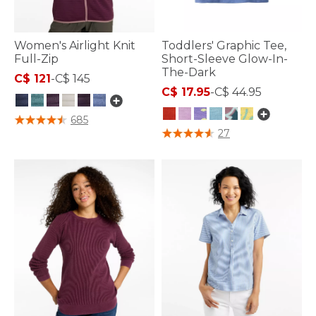
Women's Airlight Knit
Toddlers' Graphic Tee,
Full-Zip
Short-Sleeve Glow-In-
The-Dark
C$ 121
-
C$ 145
C$ 17.95
-
C$ 44.95
4,7 sur 5 Évaluation des clients
685
4,1 sur 5 Évaluation des clients
27