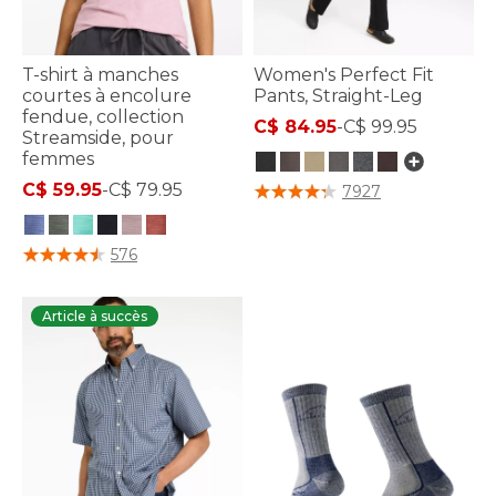
T-shirt à manches
Women's Perfect Fit
courtes à encolure
Pants, Straight-Leg
fendue, collection
C$ 84.95
-
C$ 99.95
Streamside, pour
femmes
5 sur 5 Évaluation des clients
C$ 59.95
-
C$ 79.95
7927
4,4 sur 5 Évaluation des clients
576
Article à succès