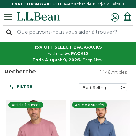
EXPÉDITION GRATUITE
avec achat de 100 $ CA
Détails
15% OFF SELECT BACKPACKS
with code:
PACK15
Ends August 9, 2026.
Shop Now
Recherche
1 146 Articles
FILTRE
Article à succès
Article à succès