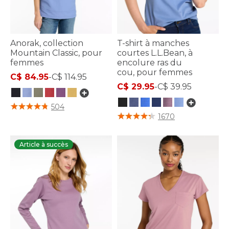
Anorak, collection
T-shirt à manches
Mountain Classic, pour
courtes L.L.Bean, à
femmes
encolure ras du
cou, pour femmes
C$ 84.95
-
C$ 114.95
C$ 29.95
-
C$ 39.95
3,7 sur 5 Évaluation des clients
504
5 sur 5 Évaluation des clients
1670
Article à succès