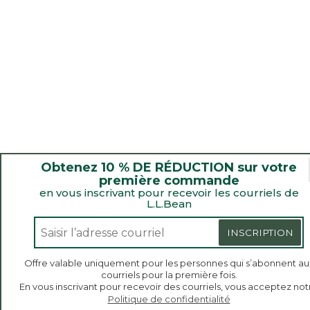
Obtenez 10 % DE RÉDUCTION sur votre
première commande
en vous inscrivant pour recevoir les courriels de
L.L.Bean
INSCRIPTION
Offre valable uniquement pour les personnes qui s’abonnent au
Bienvenue sur llbean.ca! Nous utilisons des témoins de
courriels pour la première fois.
connexion et d’autres technologies pour vous offrir la
En vous inscrivant pour recevoir des courriels, vous acceptez not
meilleure expérience possible. Consultez notre
Politique
Politique de confidentialité
de confidentialité
pour en savoir plus.