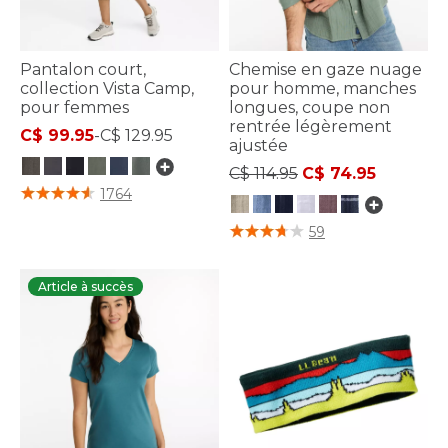
Pantalon court,
Chemise en gaze nuage
collection Vista Camp,
pour homme, manches
pour femmes
longues, coupe non
rentrée légèrement
C$ 99.95
-
C$ 129.95
ajustée
Price reduced from
to
C$ 114.95
C$ 74.95
5 sur 5 Évaluation des clients
1764
3,9 sur 5 Évaluation des clients
59
Article à succès