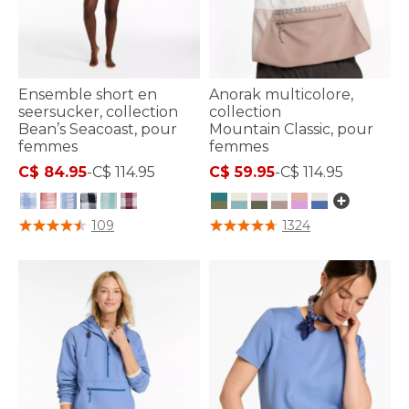
Ensemble short en
Anorak multicolore,
seersucker, collection
collection
Bean’s Seacoast, pour
Mountain Classic, pour
femmes
femmes
C$ 84.95
-
C$ 114.95
C$ 59.95
-
C$ 114.95
5 sur 5 Évaluation des clients
5 sur 5 Évaluation des clients
109
1324