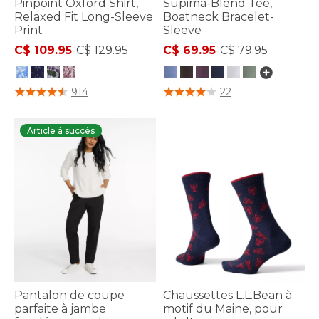
Pinpoint Oxford Shirt,
Supima-Blend Tee,
Relaxed Fit Long-Sleeve
Boatneck Bracelet-
Print
Sleeve
C$ 109.95
-
C$ 129.95
C$ 69.95
-
C$ 79.95
3,8 sur 5 Évaluation des clients
5 sur 5 Évaluation des clients
914
22
Article à succès
Pantalon de coupe
Chaussettes L.L.Bean à
parfaite à jambe
motif du Maine, pour