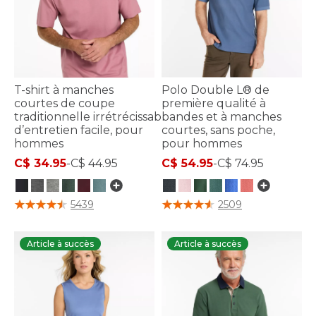
T-shirt à manches
Polo Double L® de
courtes de coupe
première qualité à
traditionnelle irrétrécissable et
bandes et à manches
d’entretien facile, pour
courtes, sans poche,
hommes
pour hommes
C$ 34.95
-
C$ 44.95
C$ 54.95
-
C$ 74.95
4,7 sur 5 Évaluation des clients
3,5 sur 5 Évaluation des clients
5439
2509
Article à succès
Article à succès