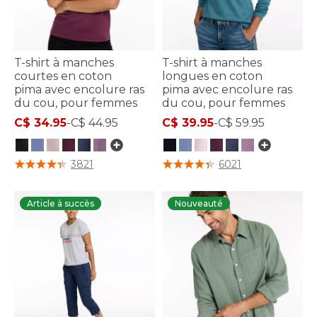
T-shirt à manches
T-shirt à manches
courtes en coton
longues en coton
pima avec encolure ras
pima avec encolure ras
du cou, pour femmes
du cou, pour femmes
C$ 34.95
-
C$ 44.95
C$ 39.95
-
C$ 59.95
3,2 sur 5 Évaluation des clients
5 sur 5 Évaluation des clients
3821
6021
Article à succès
Nouveauté