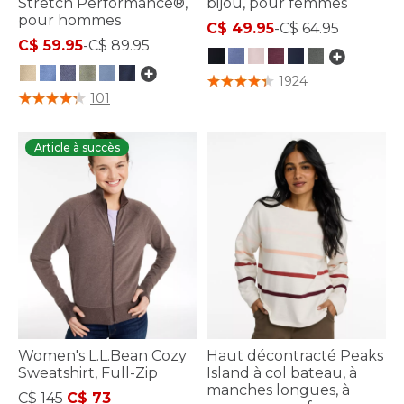
Stretch Performance®,
bijou, pour femmes
pour hommes
C$ 49.95
-
C$ 64.95
C$ 59.95
-
C$ 89.95
4,1 sur 5 Évaluation des clients
1924
3,3 sur 5 Évaluation des clients
101
Article à succès
Women's L.L.Bean Cozy
Haut décontracté Peaks
Sweatshirt, Full-Zip
Island à col bateau, à
manches longues, à
Price reduced from
to
C$ 145
C$ 73