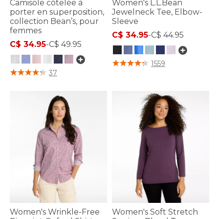
Camisole côtelée à
Women's L.L.Bean
porter en superposition,
Jewelneck Tee, Elbow-
collection Bean’s, pour
Sleeve
femmes
C$ 34.95
-
C$ 44.95
C$ 34.95
-
C$ 49.95
5 sur 5 Évaluation des clients
1559
4 sur 5 Évaluation des clients
37
Women's Wrinkle-Free
Women's Soft Stretch