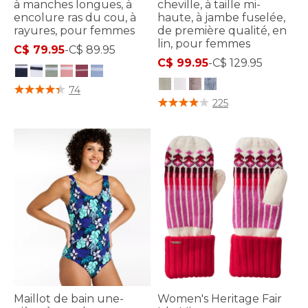
à manches longues, à
cheville, à taille mi-
encolure ras du cou, à
haute, à jambe fuselée,
rayures, pour femmes
de première qualité, en
lin, pour femmes
C$ 79.95
-
C$ 89.95
C$ 99.95
-
C$ 129.95
5 sur 5 Évaluation des clients
74
4,5 sur 5 Évaluation des clients
225
Maillot de bain une-
Women's Heritage Fair