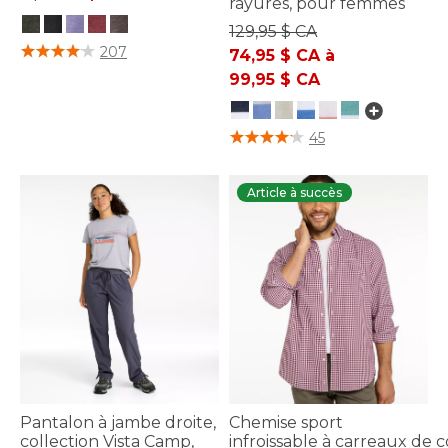
rayures, pour femmes
129,95 $ CA
3,6 sur 5 Évaluation des clients
207
74,95 $ CA
à
99,95 $ CA
4,8 sur 5 Évaluation des clients
45
Article à succès
Pantalon à jambe droite,
Chemise sport
collection Vista Camp,
infroissable à carreaux de 