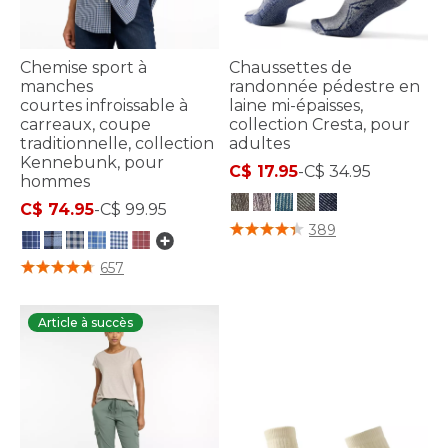
Chemise sport à
Chaussettes de
manches
randonnée pédestre en
courtes infroissable à
laine mi-épaisses,
carreaux, coupe
collection Cresta, pour
traditionnelle, collection
adultes
Kennebunk, pour
C$ 17.95
-
C$ 34.95
hommes
C$ 74.95
-
C$ 99.95
5 sur 5 Évaluation des clients
389
5 sur 5 Évaluation des clients
657
Article à succès