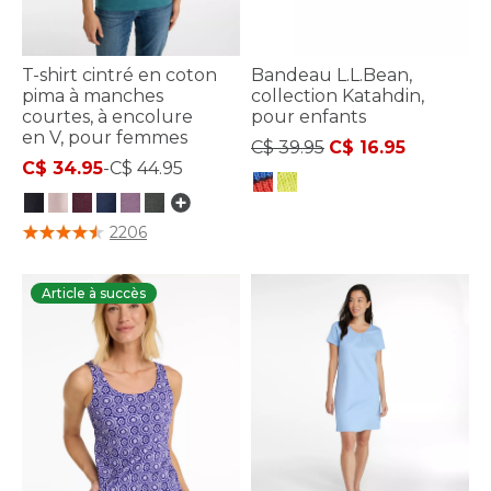
T-shirt cintré en coton
Bandeau L.L.Bean,
pima à manches
collection Katahdin,
courtes, à encolure
pour enfants
en V, pour femmes
Price reduced from
to
C$ 39.95
C$ 16.95
C$ 34.95
-
C$ 44.95
5 sur 5 Évaluation des clients
5 sur 5 Évaluation des clients
2206
Article à succès