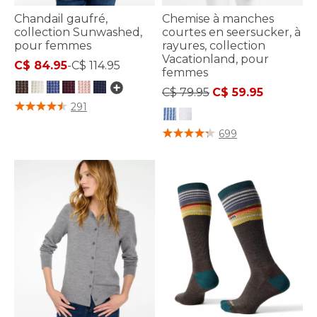
Chandail gaufré,
Chemise à manches
collection Sunwashed,
courtes en seersucker, à
pour femmes
rayures, collection
Vacationland, pour
C$ 84.95
-
C$ 114.95
femmes
Price reduced from
to
C$ 79.95
C$ 59.95
3,2 sur 5 Évaluation des clients
291
3,4 sur 5 Évaluation des clients
699