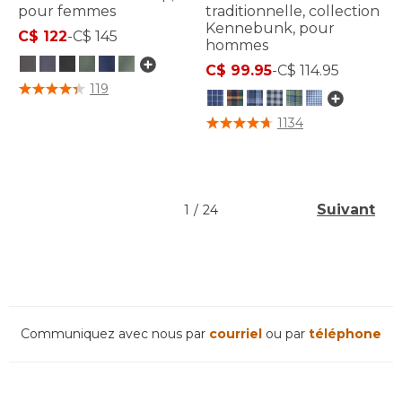
pour femmes
traditionnelle, collection
Kennebunk, pour
C$ 122
-
C$ 145
hommes
C$ 99.95
-
C$ 114.95
4 sur 5 Évaluation des clients
119
4,3 sur 5 Évaluation des clients
1134
Suivant
1
/
24
Communiquez avec nous par
courriel
ou par
téléphone