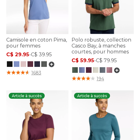
Camisole en coton Pima,
Polo robuste, collection
pour femmes
Casco Bay, à manches
courtes, pour hommes
C$ 29.95
-
C$ 39.95
C$ 59.95
-
C$ 79.95
3,4 sur 5 Évaluation des clients
1683
4,8 sur 5 Évaluation des clients
194
Article à succès
Article à succès