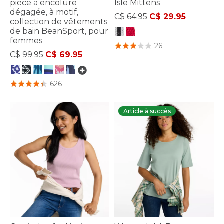
pièce à encolure
Isle Mittens
dégagée, à motif,
Price reduced from
to
C$ 64.95
C$ 29.95
collection de vêtements
de bain BeanSport, pour
femmes
5 sur 5 Évaluation des clients
26
Price reduced from
to
C$ 99.95
C$ 69.95
4 sur 5 Évaluation des clients
626
Article à succès