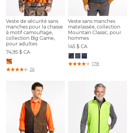
Veste de sécurité sans
Veste sans manches
manches pour la chasse
matelassée, collection
à motif camouflage,
Mountain Classic, pour
collection Big Game,
hommes
pour adultes
145 $ CA
74,95 $ CA
4,2 sur 5 Évaluation des clients
178
4,5 sur 5 Évaluation des clients
26