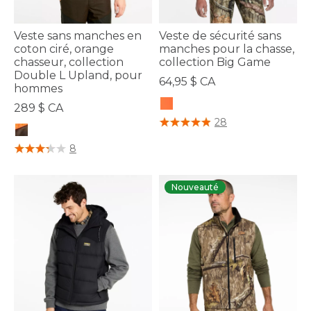
Veste sans manches en
Veste de sécurité sans
coton ciré, orange
manches pour la chasse,
chasseur, collection
collection Big Game
Double L Upland, pour
64,95 $ CA
hommes
289 $ CA
5 sur 5 Évaluation des clients
28
4,5 sur 5 Évaluation des clients
8
Nouveauté