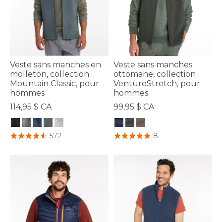
Veste sans manches en
Veste sans manches
molleton, collection
ottomane, collection
Mountain Classic, pour
VentureStretch, pour
hommes
hommes
114,95 $ CA
99,95 $ CA
4,4 sur 5 Évaluation des clients
3,1 sur 5 Évaluation des clients
572
8