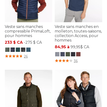
Veste sans manches
Veste sans manches en
compressible PrimaLoft,
molleton, toutes-saisons,
pour hommes
collection Access, pour
hommes
233 $ CA
-
275 $ CA
84,95 à
99,95$ CA
5 sur 5 Évaluation des clients
26
5 sur 5 Évaluation des clients
36