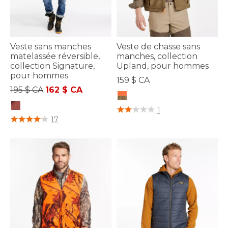
Veste sans manches
Veste de chasse sans
matelassée réversible,
manches, collection
collection Signature,
Upland, pour hommes
pour hommes
159 $ CA
Prix réduit de
à
195 $ CA
162 $ CA
4 sur 5 Évaluation des clients
1
4,1 sur 5 Évaluation des clients
17