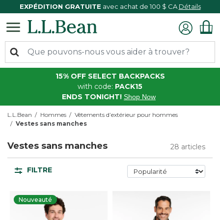
EXPÉDITION GRATUITE
avec achat de 100 $ CA
Détails
15% OFF SELECT BACKPACKS
with code:
PACK15
ENDS TONIGHT!
Shop Now
L.L.Bean
Hommes
Vêtements d’extérieur pour hommes
Vestes sans manches
Vestes sans manches
28 articles
FILTRE
Nouveauté