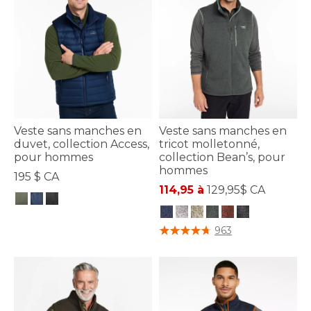
Veste sans manches en
Veste sans manches en
duvet, collection Access,
tricot molletonné,
pour hommes
collection Bean’s, pour
hommes
195 $ CA
114,95 à
129,95$ CA
3,3 sur 5 Évaluation des clients
4,8 sur 5 Évaluation des clients
963