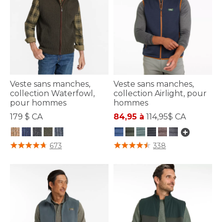
Veste sans manches,
Veste sans manches,
collection Waterfowl,
collection Airlight, pour
pour hommes
hommes
179 $ CA
84,95 à
114,95$ CA
5 sur 5 Évaluation des clients
5 sur 5 Évaluation des clients
673
338