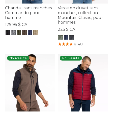
Chandail sans manches
Veste en duvet sans
Commando pour
manches, collection
homme
Mountain Classic, pour
hommes
129,95 $ CA
225 $ CA
3,3 sur 5 Évaluation des clients
5 sur 5 Évaluation des clients
40
Nouveauté
Nouveauté