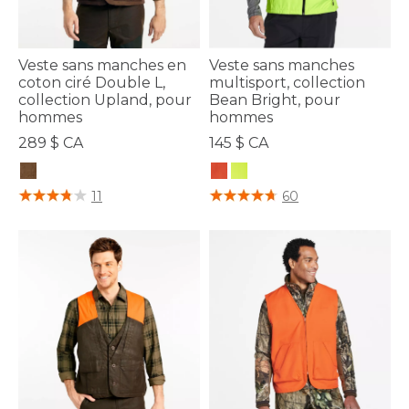
Veste sans manches en
Veste sans manches
coton ciré Double L,
multisport, collection
collection Upland, pour
Bean Bright, pour
hommes
hommes
289 $ CA
145 $ CA
5 sur 5 Évaluation des clients
4,8 sur 5 Évaluation des clients
11
60