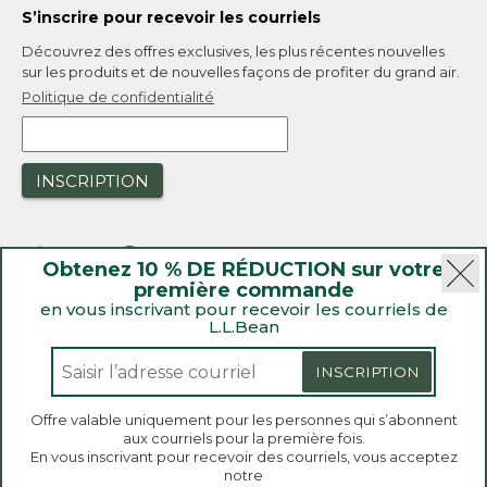
S’inscrire pour recevoir les courriels
Découvrez des offres exclusives, les plus récentes nouvelles
sur les produits et de nouvelles façons de profiter du grand air.
Politique de confidentialité
INSCRIPTION
Obtenez 10 % DE RÉDUCTION sur votre
première commande
en vous inscrivant pour recevoir les courriels de
L.L.Bean
|
Sécurité
Politique de confidentialité
|
Rappels de produit
INSCRIPTION
|
Loi sur la transparence de la Californie et du Royaume-Uni
|
|
Accessibilité
Politique de vente et de retour
Offre valable uniquement pour les personnes qui s’abonnent
aux courriels pour la première fois.
L.L.Bean® est une marque de commerce enregistrée de
Bienvenue sur llbean.ca! Nous utilisons des témoins
En vous inscrivant pour recevoir des courriels, vous acceptez
de connexion et d’autres technologies pour vous
L.L.Bean Inc. Copyright 2026.
notre
offrir la meilleure expérience possible. Consultez