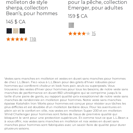
molleton de style
pour la pêche, collection
sherpa, collection
Emerger, pour adultes
Bean’s, pour hommes
159 $ CA
145 $ CA
4,1 sur 5 Évaluation des clients
15
4,3 sur 5 Évaluation des clients
118
Vestes sans manches en molleton et vestes en duvet sans manches pour hommes
de chez L.L.Bean. Fiez-vous à L.L.Bean pour des gilets d’hiver robustes pour
hommes qui confèrent chaleur et look hors pair, seuls ou superposés. Vous
trouverez des vestes d’hiver pour hommes pour tous les besoins, de notre veste sans
manches de performance en duvet 850 ultralégère qui se comprime jusqu’à la
taille d’une paire de gants, au rapport qualité-prix exceptionnel de notre veste sans
manches de randonnée en molleton pour hommes. Notre veste sans manches
épaisse Katahdin Iron Works pour hommes est conçue pour résister aux tâches les
plus difficiles et est doublée d’un molleton berbère doux. Pour les aventures en
plein air et le confort en ville, nos vestes en molleton Super 200 et en molleton
Wind Challenger pour hommes sont faites de tissus de première qualité qui
bloquent le vent pour une protection supérieure. Et comme tout ce que L.L.Bean a
à vous offrir, nos vestes sans manches en molleton et nos vestes en duvet sans
manches pour hommes sont fabriquées avec un savoir-faire de qualité pour durer
plusieurs saisons.