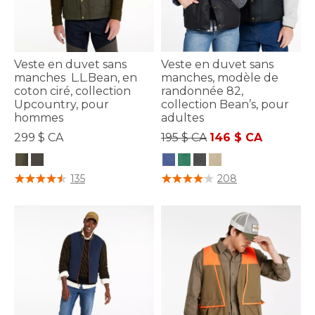
Veste en duvet sans
Veste en duvet sans
manches L.L.Bean, en
manches, modèle de
coton ciré, collection
randonnée 82,
Upcountry, pour
collection Bean’s, pour
hommes
adultes
Prix réduit de
à
299 $ CA
195 $ CA
146 $ CA
5 sur 5 Évaluation des clients
4 sur 5 Évaluation des clients
135
208