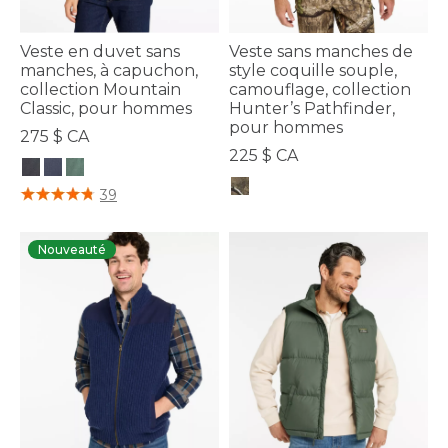
Veste en duvet sans
Veste sans manches de
manches, à capuchon,
style coquille souple,
collection Mountain
camouflage, collection
Classic, pour hommes
Hunter’s Pathfinder,
pour hommes
275 $ CA
225 $ CA
3,1 sur 5 Évaluation des clients
39
3,3 sur 5 Évaluation des clients
Nouveauté