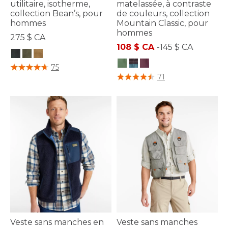
utilitaire, isotherme,
matelassée, à contraste
collection Bean’s, pour
de couleurs, collection
hommes
Mountain Classic, pour
hommes
275 $ CA
108 $ CA
-
145 $ CA
5 sur 5 Évaluation des clients
75
3,1 sur 5 Évaluation des clients
71
Veste sans manches en
Veste sans manches