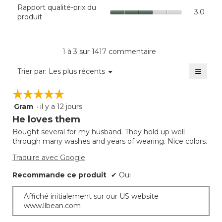
Rappo
Rapport qualité-prix du
moye
produi
3.0
qualit
produit
est
La
prix
de
cote
du
4.6
moye
produi
sur
est
La
1 à 3 sur 1417 commentaire
5.
de
cote
4
≡
moye
Menu
Trier par:
Les plus récents
sur
▼
est
Clique
5.
sur
de
☆☆☆☆☆
☆☆☆☆☆
le
3
bouto
Gram
·
il y a 12 jours
sur
5
suivan
mettra
5.
étoile(s)
He loves them
à
sur
jour
Bought several for my husband. They hold up well
5.
le
through many washes and years of wearing. Nice colors.
conte
ci-
desso
Traduire avec Google
Recommande ce produit
✔
Oui
Affiché initialement sur our US website
www.llbean.com