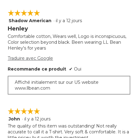
☆☆☆☆☆
☆☆☆☆☆
Shadow American
·
il y a 12 jours
5
étoile(s)
Henley
sur
Comfortable cotton, Wears well, Logo is inconspicuous,
5.
Color selection beyond black. Been wearing LL Bean
Henley's for years
Traduire avec Google
Recommande ce produit
✔
Oui
Affiché initialement sur our US website
www.llbean.com
☆☆☆☆☆
☆☆☆☆☆
John
·
il y a 12 jours
5
étoile(s)
The quality of this item was outstanding! Not really
sur
accurate to call it a T-shirt. Very soft & comfortable. It is a
5.
little pricey but worth the investment.