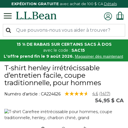
EXPÉDITION GRATUITE
avec achat de 100 $ CA
Détails
15 % DE RABAIS SUR CERTAINS SACS À DOS
avec le code :
SAC15
L'offre prend fin le 9 août 2026.
Magasiner dès maintenant
T-shirt henley irrétrécissable
d’entretien facile, coupe
traditionnelle, pour hommes
5 sur 5 Évaluation des clients
4.6
(1417)
Numéro d’article :
CA224626
Lire
54,95 $ CA
les
1417
commentaire
Lien
vers
la
même