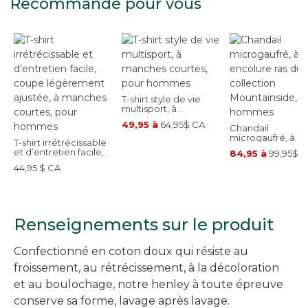
Recommandé pour vous
T-shirt style de vie
multisport, à
manches courtes,
49,95 à
64,95$ CA
pour hommes
Chandail
microgaufré, à
T-shirt irrétrécissable
encolure ras du c
et d’entretien facile,
84,95 à
99,95$ 
collection
coupe légèrement
Mountainside, po
44,95 $ CA
ajustée, à manches
hommes
courtes, pour
hommes
Renseignements sur le produit
Confectionné en coton doux qui résiste au
froissement, au rétrécissement, à la décoloration
et au boulochage, notre henley à toute épreuve
conserve sa forme, lavage après lavage.