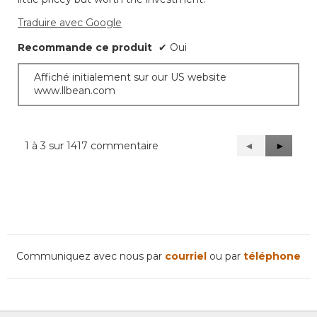
Traduire avec Google
Recommande ce produit
✔
Oui
Affiché initialement sur our US website
www.llbean.com
1 à 3 sur 1417 commentaire
Précédent
◄
Suivant
►
Reviews
Reviews
Communiquez avec nous par
courriel
ou par
téléphone