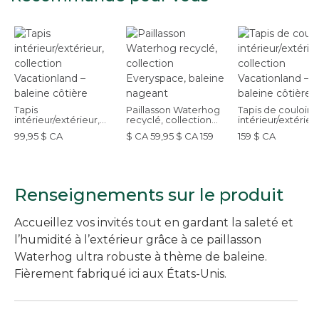
Tapis
Paillasson Waterhog
Tapis de couloir
intérieur/extérieur,
recyclé, collection
intérieur/extérieur
collection
Everyspace, baleine
collection
99,95 $ CA
$ CA 59,95 $ CA 159
159 $ CA
Vacationland –
nageant
Vacationland –
baleine côtière
baleine côtière
Renseignements sur le produit
Accueillez vos invités tout en gardant la saleté et
l’humidité à l’extérieur grâce à ce paillasson
Waterhog ultra robuste à thème de baleine.
Fièrement fabriqué ici aux États-Unis.