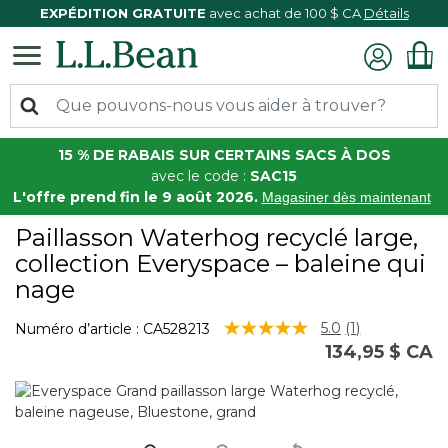
EXPÉDITION GRATUITE
avec achat de 100 $ CA
Détails
15 % DE RABAIS SUR CERTAINS SACS À DOS
avec le code :
SAC15
L'offre prend fin le 9 août 2026.
Magasiner dès maintenant
Paillasson Waterhog recyclé large,
collection Everyspace – baleine qui
nage
3,2 sur 5 Évaluation des clients
5.0
(1)
Numéro d’article :
CA528213
Lire
134,95 $ CA
1
commentaire
Lien
vers
la
même
page.