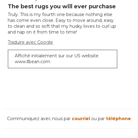
étoile(s)
The best rugs you will ever purchase
5
sur
sur
Truly. This is my fourth one because nothing else
5.
5.
has come even close. Easy to move around, easy
to clean and so soft that my husky loves to curl up
and nap on it from time to time!
Traduire avec Google
Affiché initialement sur our US website
www.llbean.com
Communiquez avec nous par
courriel
ou par
téléphone