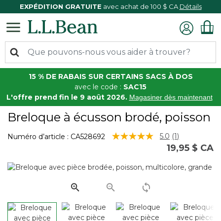
EXPÉDITION GRATUITE
avec achat de 100 $ CA
Détails
15 % DE RABAIS SUR CERTAINS SACS À DOS
avec le code :
SAC15
L'offre prend fin le 9 août 2026.
Magasiner dès maintenant
Breloque à écusson brodé, poisson
3,6 sur 5 Évaluation des clients
5.0
(1)
Numéro d’article :
CA528692
Lire
19,95 $ CA
1
commentair
Lien
vers
la
même
page.