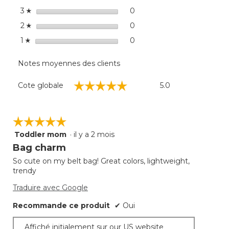
dialo
étoiles
0
0 commentaires avec 3 éto
Sélectionnez pour filtrer 
3
☆
étoiles
0
0 commentaires avec 2 éto
Sélectionnez pour filtrer 
2
☆
étoiles
0
0 commentaire avec 1 étoi
Sélectionnez pour filtrer 
1
☆
Notes moyennes des clients
Cote
☆☆☆☆☆
☆☆☆☆☆
Cote globale
5.0
globale,
La
cote
moyenne
☆☆☆☆☆
☆☆☆☆☆
est
Toddler mom
·
il y a 2 mois
5
de
étoile(s)
Bag charm
5
sur
sur
So cute on my belt bag! Great colors, lightweight,
5.
5.
trendy
Traduire avec Google
Recommande ce produit
✔
Oui
Affiché initialement sur our US website