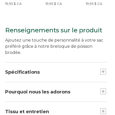
vagues
19,95 $ CA
19,95 $ CA
19,95 $ CA
Renseignements sur le produit
Ajoutez une touche de personnalité à votre sac
préféré grâce à notre breloque de poisson
brodée.
Spécifications
Poids : 1 oz.
Dimensions : 2,5 po L. x 1,8 po l.
Pourquoi nous les adorons
La nouvelle façon d’accessoiriser et de
personnaliser votre fourre-tout Boat and Tote,
Tissu et entretien