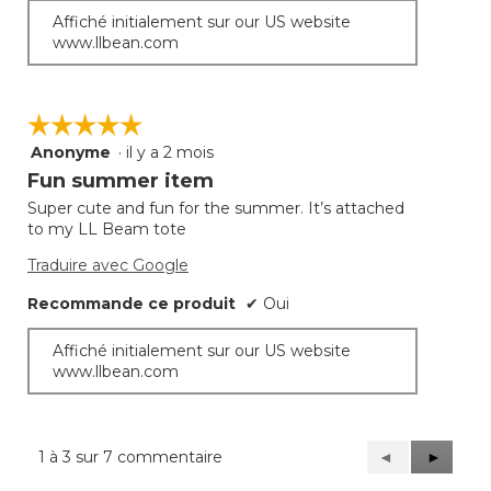
Affiché initialement sur our US website
www.llbean.com
☆☆☆☆☆
☆☆☆☆☆
Anonyme
·
il y a 2 mois
5
étoile(s)
Fun summer item
sur
Super cute and fun for the summer. It’s attached
5.
to my LL Beam tote
Traduire avec Google
Recommande ce produit
✔
Oui
Affiché initialement sur our US website
www.llbean.com
1 à 3 sur 7 commentaire
Précédent
◄
Suivant
►
Reviews
Reviews