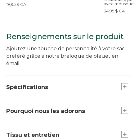
avec mousqueto
19,95 $ CA
hortensia
34,95 $ CA
Renseignements sur le produit
Ajoutez une touche de personnalité à votre sac
préféré grâce à notre breloque de bleuet en
émail.
Spécifications
Dimensions : 2 po L. x 1,7 po l.
Poids : 1 oz.
Pourquoi nous les adorons
La nouvelle façon d’accessoiriser et de
personnaliser votre fourre-tout Boat and Tote,
Tissu et entretien