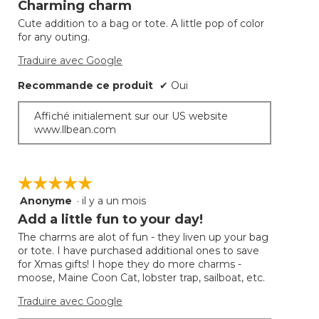
Charming charm
à
sur
jour
Cute addition to a bag or tote. A little pop of color
5.
le
for any outing.
conte
ci-
desso
Traduire avec Google
Recommande ce produit
✔
Oui
Affiché initialement sur our US website
www.llbean.com
☆☆☆☆☆
☆☆☆☆☆
Anonyme
·
il y a un mois
5
étoile(s)
Add a little fun to your day!
sur
The charms are alot of fun - they liven up your bag
5.
or tote. I have purchased additional ones to save
for Xmas gifts! I hope they do more charms -
moose, Maine Coon Cat, lobster trap, sailboat, etc.
Traduire avec Google