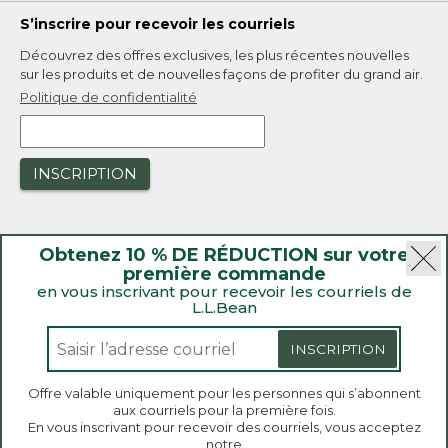
S’inscrire pour recevoir les courriels
Découvrez des offres exclusives, les plus récentes nouvelles
sur les produits et de nouvelles façons de profiter du grand air.
Politique de confidentialité
INSCRIPTION
Obtenez 10 % DE RÉDUCTION sur votre
première commande
en vous inscrivant pour recevoir les courriels de
L.L.Bean
|
Sécurité
Politique de confidentialité
|
Rappels de produit
INSCRIPTION
|
Loi sur la transparence de la Californie et du Royaume-Uni
|
|
Accessibilité
Politique de vente et de retour
Offre valable uniquement pour les personnes qui s’abonnent
aux courriels pour la première fois.
L.L.Bean® est une marque de commerce enregistrée de
Bienvenue sur llbean.ca! Nous utilisons des témoins
En vous inscrivant pour recevoir des courriels, vous acceptez
de connexion et d’autres technologies pour vous
L.L.Bean Inc. Copyright 2026.
notre