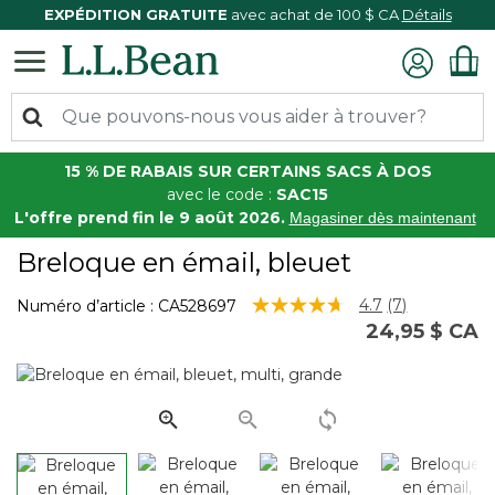
EXPÉDITION GRATUITE
avec achat de 100 $ CA
Détails
15 % DE RABAIS SUR CERTAINS SACS À DOS
avec le code :
SAC15
L'offre prend fin le 9 août 2026.
Magasiner dès maintenant
Breloque en émail, bleuet
3,6 sur 5 Évaluation des clients
4.7
(7)
Numéro d’article :
CA528697
Lire
24,95 $ CA
les
7
commentair
Lien
vers
la
même
page.