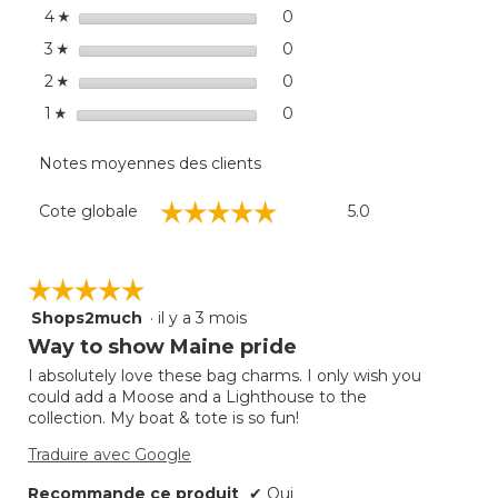
étoiles
de
0
0 commentaires avec 4 éto
Sélectionnez pour filtrer 
4
☆
dialo
étoiles
0
0 commentaires avec 3 éto
Sélectionnez pour filtrer 
3
☆
étoiles
0
0 commentaires avec 2 éto
Sélectionnez pour filtrer 
2
☆
étoiles
0
0 commentaire avec 1 étoi
Sélectionnez pour filtrer 
1
☆
Notes moyennes des clients
Cote
☆☆☆☆☆
☆☆☆☆☆
Cote globale
5.0
globale,
La
cote
moyenne
☆☆☆☆☆
☆☆☆☆☆
est
Shops2much
·
il y a 3 mois
5
de
étoile(s)
Way to show Maine pride
5
sur
sur
I absolutely love these bag charms. I only wish you
5.
5.
could add a Moose and a Lighthouse to the
collection. My boat & tote is so fun!
Traduire avec Google
Recommande ce produit
✔
Oui