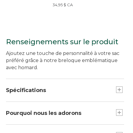
homard
34,95 $ CA
Renseignements sur le produit
Ajoutez une touche de personnalité à votre sac
préféré grâce à notre breloque emblématique
avec homard.
Spécifications
Poids : 0,4 oz.
Dimensions : 4 po L. x 1,5 po l.
Pourquoi nous les adorons
La nouvelle façon d’accessoiriser et de