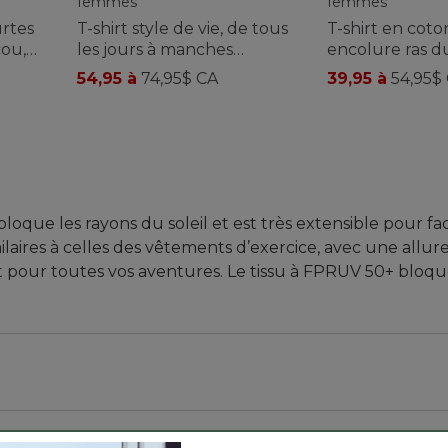
urtes
T-shirt style de vie, de tous
T-shirt en coto
cou,
les jours à manches
encolure ras d
de,
courtes, collection
manches courte
54,95 à
74,95$ CA
39,95 à
54,95$
SunSmart®, pour femmes
rayures, pour
bloque les rayons du soleil et est très extensible pour fac
aires à celles des vêtements d’exercice, avec une allur
ait pour toutes vos aventures. Le tissu à FPRUV 50+ bloq
 de 26 po.
ée.