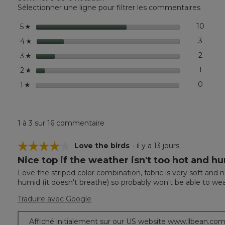
SunSmart®
Sélectionner une ligne pour filtrer les commentaires
Lifestyle
Tee,
étoiles
10
10 co
Sélec
5
☆
Short-
Sleeve
étoiles
3
3 comm
Sélect
4
☆
Print
étoiles
2
2 comm
Sélect
3
☆
étoiles
1
1 comm
Sélect
2
☆
étoiles
0
0 comm
Sélect
1
☆
1 à 3 sur 16 commentaire
☆☆☆☆☆
☆☆☆☆☆
Love the birds
·
il y a 13 jours
Nice top if the weather isn't too hot and h
4
étoile(s)
Love the striped color combination, fabric is very soft and n
sur
humid (it doesn't breathe) so probably won't be able to wear un
5.
Traduire avec Google
Affiché initialement sur our US website www.llbean.co