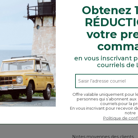
Obtenez 
es sont faits en tissu à FPRUV 50+ qui bloque au moins 
RÉDUCTI
oton blanc.
votre pr
n de l’humidité, sèche rapidement et il est extensible po
comm
à 76 %, lyocell à 19 % et élasthanne à 5 %.
en vous inscrivant p
courriels de
Offre valable uniquement pour l
Chercher
personnes qui s’abonnent aux
ϙ
des
Chercher
courriels pour la pr
rubriques
En vous inscrivant pour recevoir d
notre
et
Politique de conf
des
commentaires
Notes moyennes des clients