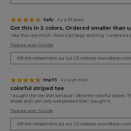
☆☆☆☆☆
☆☆☆☆☆
Sally
·
il y a 24 jours
Got this in 2 colors. Ordered smaller than u
5
étoile(s)
I like this very much. Runs a bit large and long. I ordered a p
sur
5.
Traduire avec Google
Affiché initialement sur our US website www.llbean.co
☆☆☆☆☆
☆☆☆☆☆
lmp75
·
il y a un mois
colorful striped tee
5
étoile(s)
I bought the tee shirt because I liked the colorful stripes.
sur
shade and I am very well pleased that I bought it.
5.
Traduire avec Google
Affiché initialement sur our US website www.llbean.co