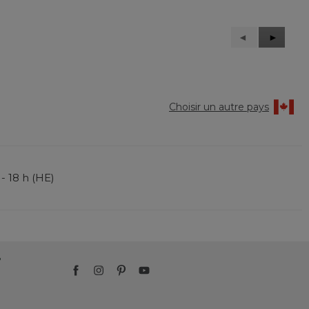
Précédent
◄
Suivant
►
Reviews
Reviews
Choisir un autre pays
 - 18 h (HE)
?