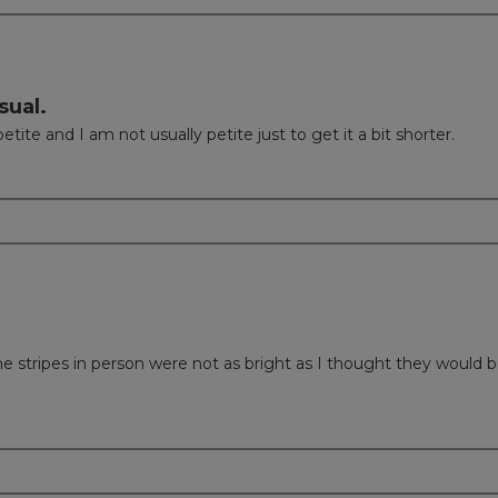
sual.
etite and I am not usually petite just to get it a bit shorter.
m
 The stripes in person were not as bright as I thought they would b
m