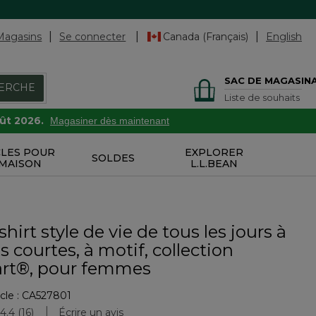
Magasins
Se connecter
Canada (Français)
English
SAC DE MAGASIN
ERCHE
Liste de souhaits
oût 2026.
Magasiner dès maintenant
CLES POUR
EXPLORER
SOLDES
 MAISON
L.L.BEAN
shirt style de vie de tous les jours à
courtes, à motif, collection
rt®, pour femmes
cle :
CA527801
uation des clients
4.4
(16)
Écrire un avis