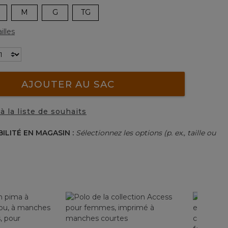
M
G
TG
illes
AJOUTER AU SAC
à la liste de souhaits
BILITÉ EN MAGASIN :
Sélectionnez les options (p. ex., taille ou