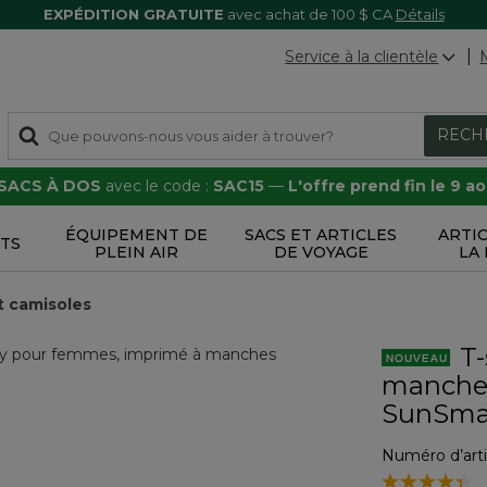
EXPÉDITION GRATUITE
avec achat de 100 $ CA
Détails
Service à la clientèle
RECH
 SACS À DOS
avec le code :
SAC15
—
L'offre prend fin le 9 a
ÉQUIPEMENT DE
SACS ET ARTICLES
ARTI
TS
PLEIN AIR
DE VOYAGE
LA
et camisoles
T-
manches 
SunSma
Numéro d’arti
3,3 sur 5 Éval