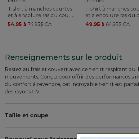
T-shirt à manches courtes
T-shirt à manches co
et à encolure ras du cou, à
et à encolure ras du 
rayures, collection
collection Mountainsi
54,95 à
74,95$ CA
49,95 à
64,95$ CA
Mountainside, pour
pour femmes
femmes
Renseignements sur le produit
Restez au frais et couvert avec ce t-shirt respirant qui 
mouvements. Conçu pour offrir des performances simil
du confort à revendre, cet incroyable t-shirt est parf
des rayons UV.
Taille et coupe
Longueur avant à partir de l’épaule : taille standard
Légèrement ajusté : Notre coupe légèrement ajust