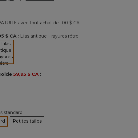
Lire
les
16
commentaires.
Lien
ATUITE avec tout achat de 100 $ CA.
vers
la
même
95 $ CA
:
Lilas antique – rayures rétro
page.
sélectionné
solde
59,95 $ CA
:
les standard
ard
Petites tailles
tionné