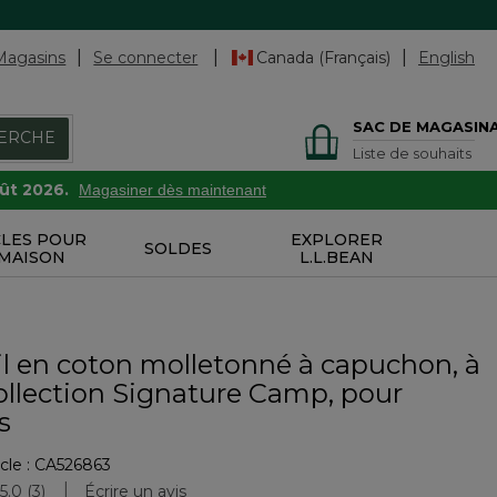
Magasins
Se connecter
Canada (Français)
English
SAC DE MAGASIN
ERCHE
Liste de souhaits
oût 2026.
Magasiner dès maintenant
CLES POUR
EXPLORER
SOLDES
 MAISON
L.L.BEAN
l en coton molletonné à capuchon, à
ollection Signature Camp, pour
s
cle :
CA526863
uation des clients
5.0
(3)
Écrire un avis