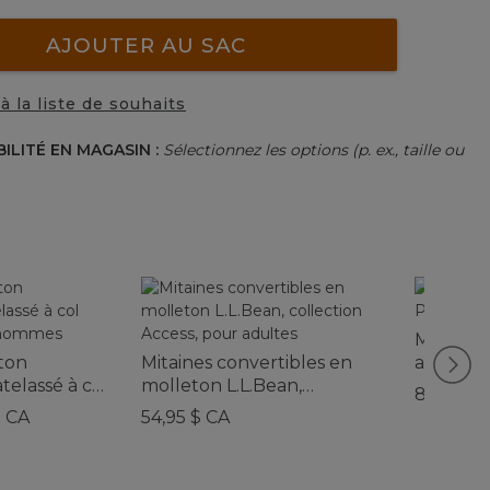
AJOUTER AU SAC
à la liste de souhaits
BILITÉ EN MAGASIN :
Sélectionnez les options (p. ex., taille ou
Mitaines
ton
Mitaines convertibles en
avec Pr
elassé à col
molleton L.L.Bean,
femmes
89,95 $ 
ur hommes
collection Access, pour
$ CA
54,95 $ CA
adultes