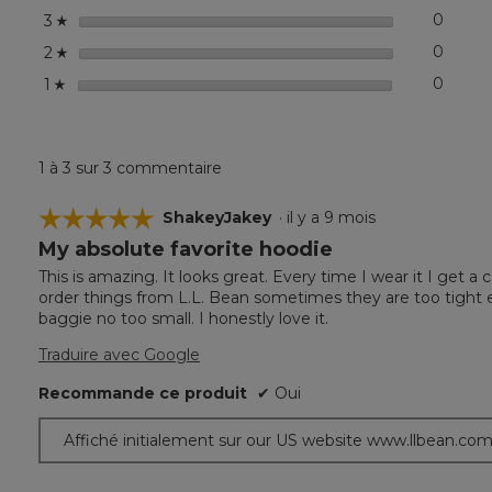
étoiles
0
0 com
Sélect
3
☆
étoiles
0
0 com
Sélect
2
☆
étoiles
0
0 comm
Sélect
1
☆
1 à 3 sur 3 commentaire
☆☆☆☆☆
☆☆☆☆☆
ShakeyJakey
·
il y a 9 mois
My absolute favorite hoodie
5
étoile(s)
This is amazing. It looks great. Every time I wear it I get a 
sur
order things from L.L. Bean sometimes they are too tight ev
5.
baggie no too small. I honestly love it.
Traduire avec Google
Recommande ce produit
✔
Oui
Affiché initialement sur our US website www.llbean.co