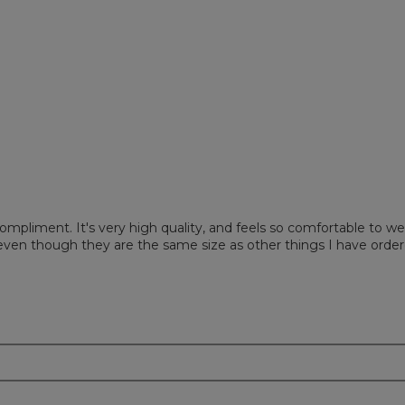
mentaires avec 3 étoiles.
ionnez pour filtrer les commentaires avec 3 étoiles.
mentaires avec 2 étoiles.
ionnez pour filtrer les commentaires avec 2 étoiles.
entaire avec 1 étoile.
ionnez pour filtrer les commentaires avec 1 étoile.
compliment. It's very high quality, and feels so comfortable to wear.
en though they are the same size as other things I have ordered.
m