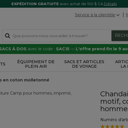
EXPÉDITION GRATUITE
avec achat de 100 $ CA
Détails
Service à la clientèle
RECH
 SACS À DOS
avec le code :
SAC15
—
L'offre prend fin le 9 a
ÉQUIPEMENT DE
SACS ET ARTICLES
ARTI
TS
PLEIN AIR
DE VOYAGE
LA
s en coton molletonné
Chandai
motif, c
homme
Numéro d’arti
4,4 sur 5 Éval