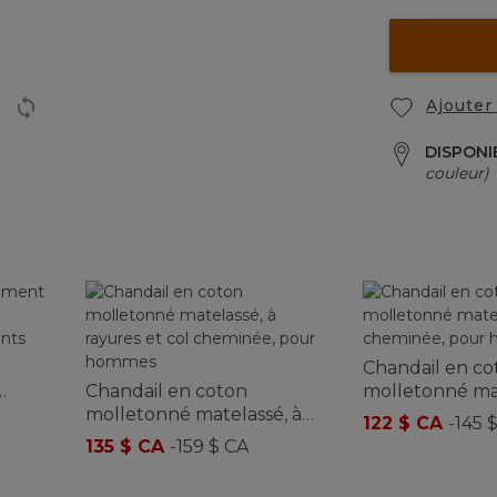
Ajouter 
DISPONI
couleur)
Chandail en co
Chandail en coton
molletonné mat
arm,
molletonné matelassé, à
cheminée, po
122 $ CA
-
145 
rayures et col cheminée,
135 $ CA
-
159 $ CA
pour hommes