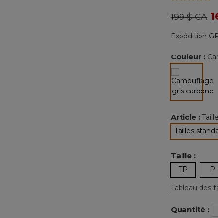
Prix réduit
à
1
199 $ CA
Expédition GR
Couleur :
Ca
sélectio
Article :
Tail
Tailles stand
sélec
Taille :
TP
P
Tableau des ta
Quantité :