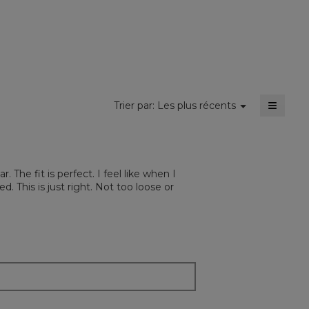
dialo
moyenne
est
de
5
sur
5.
≡
Menu
Trier par:
Les plus récents
▼
Cliquer
sur
le
bouton
suivant
mettra
 The fit is perfect. I feel like when I
à
jour
 This is just right. Not too loose or
le
conten
ci-
dessou