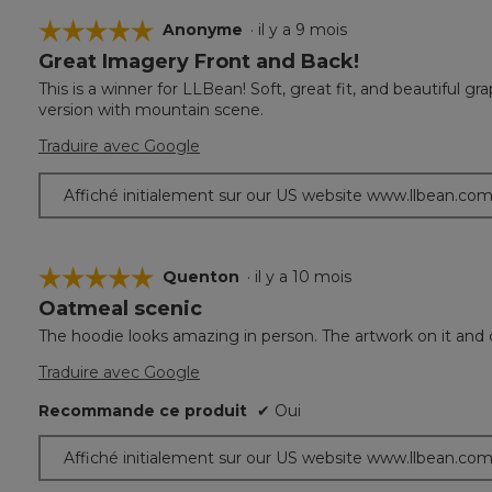
☆☆☆☆☆
☆☆☆☆☆
Anonyme
·
il y a 9 mois
Great Imagery Front and Back!
5
étoile(s)
This is a winner for LLBean! Soft, great fit, and beautiful gra
sur
version with mountain scene.
5.
Traduire avec Google
Affiché initialement sur our US website www.llbean.co
☆☆☆☆☆
☆☆☆☆☆
Quenton
·
il y a 10 mois
Oatmeal scenic
5
étoile(s)
The hoodie looks amazing in person. The artwork on it and c
sur
5.
Traduire avec Google
Recommande ce produit
✔
Oui
Affiché initialement sur our US website www.llbean.co