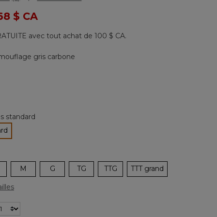
Lire
les
 de
68 $ CA
3
commentaires.
Lien
ATUITE avec tout achat de 100 $ CA.
vers
la
même
mouflage gris carbone
page.
nné
les standard
ard
tionné
M
G
TG
TTG
TTT grand
illes