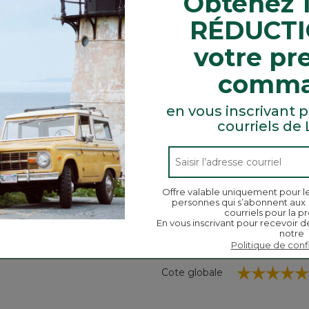
Obtenez 
RÉDUCTI
iberté de mouvement et une allure profilée.
votre pr
comm
de serrage.
en vous inscrivant p
courriels de
Chercher
ϙ
des
Chercher
rubriques
et
Offre valable uniquement pour l
personnes qui s’abonnent aux
des
courriels pour la pr
commentaires
En vous inscrivant pour recevoir d
notre
Notes moyennes des clients
Politique de conf
☆☆☆☆☆
☆☆☆☆☆
Cote globale
entaires avec 5 étoiles.
ionnez pour filtrer les commentaires avec 5 étoiles.
mentaires avec 4 étoiles.
ionnez pour filtrer les commentaires avec 4 étoiles.