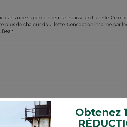
laine dans une superbe chemise épaisse en flanelle. Ce mo
 plus de chaleur douillette. Conception inspirée par l
L.Bean.
ne et aux manches, et légèrement ajustée à la taille.
0 % sergé de laine/5 % polyester.
Obtenez 
rd pour un confort qui dure toute la journée.
lement antiodeurs et reste chaud même s’il est mouillé.
RÉDUCTI
aude et résistante à l’usure.