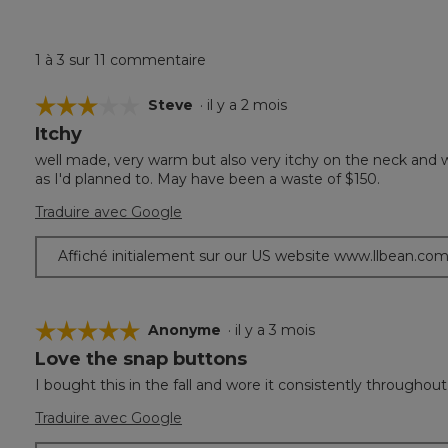
1 à 3 sur 11 commentaire
☆☆☆☆☆
☆☆☆☆☆
Steve
·
il y a 2 mois
Itchy
3
étoile(s)
well made, very warm but also very itchy on the neck and w
sur
as I'd planned to. May have been a waste of $150.
5.
Traduire avec Google
Affiché initialement sur our US website www.llbean.co
☆☆☆☆☆
☆☆☆☆☆
Anonyme
·
il y a 3 mois
Love the snap buttons
5
étoile(s)
I bought this in the fall and wore it consistently throughou
sur
5.
Traduire avec Google