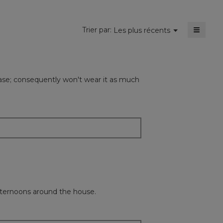
5.
≡
Menu
Trier par:
Les plus récents
▼
Cliquer
sur
le
bouton
suivant
mettra
case; consequently won't wear it as much
à
jour
le
conten
ci-
dessou
 afternoons around the house.