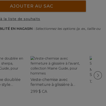
AJOUTER AU SAC
à la liste de souhaits
BILITÉ EN MAGASIN :
Sélectionnez les options (p. ex., taille ou
Men's 19
Shirt, Sli
ine doublée
Veste-chemise avec
129,95 $
 style
fermeture à glissière à
ion Maine
l’avant, collection Maine
299 $ CA
hommes
Guide, pour hommes