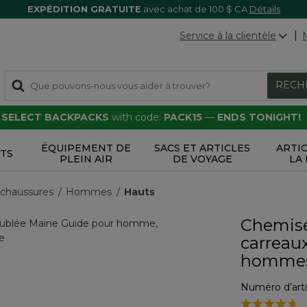
EXPÉDITION GRATUITE
avec achat de 100 $ CA
Détails
Service à la clientèle
RECH
F SELECT BACKPACKS
with code:
PACK15
—
ENDS TONIGHT!
ÉQUIPEMENT DE
SACS ET ARTICLES
ARTI
TS
PLEIN AIR
DE VOYAGE
LA
 chaussures
Hommes
Hauts
Chemise 
carreaux
homme
Numéro d’arti
4,1 sur 5 Évalu