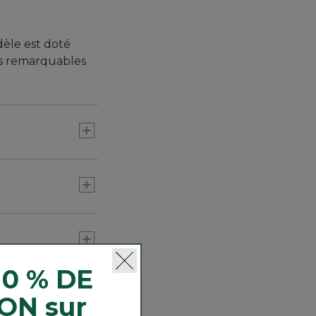
dèle est doté
es remarquables
10 % DE
ON sur