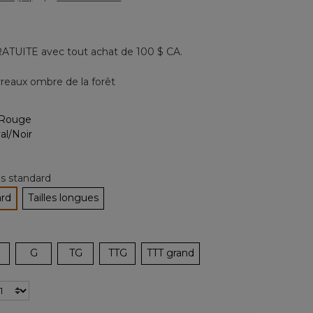
Lire
les
11
commentaires.
Lien
ATUITE avec tout achat de 100 $ CA.
vers
la
même
reaux ombre de la forêt
page.
nné
les standard
ard
Tailles longues
tionné
G
TG
TTG
TTT grand