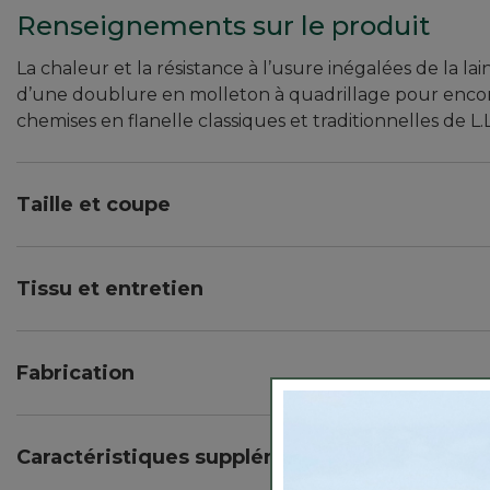
Renseignements sur le produit
La chaleur et la résistance à l’usure inégalées de la 
d’une doublure en molleton à quadrillage pour encore
chemises en flanelle classiques et traditionnelles de L.
Taille et coupe
Coupe légèrement ajustée : décontractée à la poitri
Tissu et entretien
Doublure : 100 % molleton.
Couche extérieure: 60 % laine recyclée/25 % nylon/1
Fabrication
Nettoyage à sec.
La laine mérinos est plus douce que la laine standa
Le mélange de laine résistant à l’usure est naturel
Caractéristiques supplémentaires
La doublure en molleton à quadrillage est douce, ch