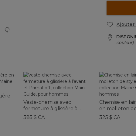
Ajouter 
DISPONI
couleur)
égère
Veste-chemise avec
Chemise en la
e,
fermeture à glissière à
en molleton de
l’avant et PrimaLoft,
sherpa, collect
385 $ CA
325 $ CA
collection Main Guide,
Guide, pour 
pour hommes