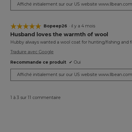
Affiché initialement sur our US website www.llbean.co
☆☆☆☆☆
☆☆☆☆☆
Bopeep26
·
il y a 4 mois
Husband loves the warmth of wool
5
étoile(s)
Hubby always wanted a wool coat for hunting/fishing and fi
sur
5.
Traduire avec Google
Recommande ce produit
✔
Oui
Affiché initialement sur our US website www.llbean.co
1 à 3 sur 11 commentaire