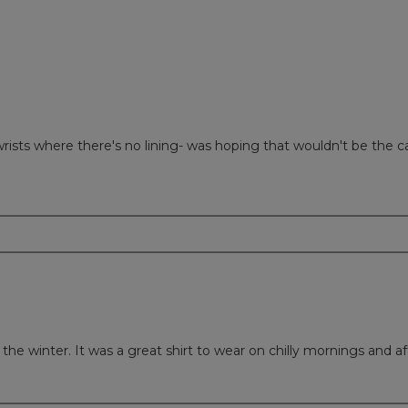
rists where there's no lining- was hoping that wouldn't be the 
m
t the winter. It was a great shirt to wear on chilly mornings and