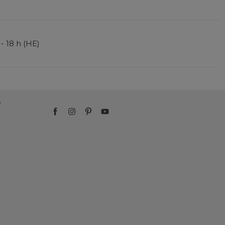
 - 18 h (HE)
?