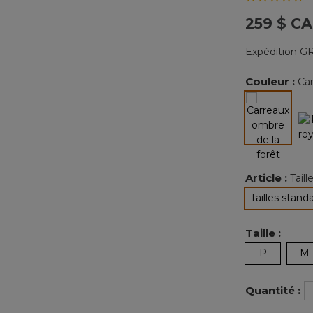
259 $ CA
Expédition GR
Couleur :
Car
sélectio
Article :
Tail
Tailles stand
sélec
Taille :
P
M
Quantité :