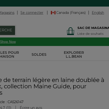
Magasins
Se connecter
Canada (Français)
English
SAC DE MAGASIN
ERCHE
Liste de souhaits
Shop Now
CLES POUR
EXPLORER
SOLDES
 MAISON
L.L.BEAN
de terrain légère en laine doublée à
, collection Maine Guide, pour
s
cle :
CA526147
ation des clients
4.7
(11)
Écrire un avis