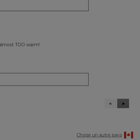
s almost TOO warm!
Précédent
◄
Suivant
►
Reviews
Reviews
Choisir un autre pays