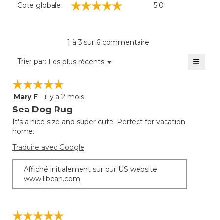
☆☆☆☆☆
☆☆☆☆☆
Cote globale
5.0
globale,
La
cote
moyenne
1 à 3 sur 6 commentaire
est
de
≡
Menu
Trier par:
Les plus récents
▼
5
Clique
sur
sur
☆☆☆☆☆
☆☆☆☆☆
5.
le
bouto
Mary F
·
il y a 2 mois
5
suivan
mettra
étoile(s)
Sea Dog Rug
à
sur
jour
It's a nice size and super cute. Perfect for vacation
5.
le
home.
conte
ci-
desso
Traduire avec Google
Affiché initialement sur our US website
www.llbean.com
☆☆☆☆☆
☆☆☆☆☆