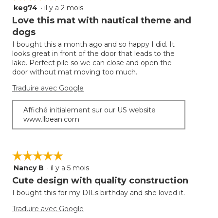
keg74
·
il y a 2 mois
5
étoile(s)
Love this mat with nautical theme and
sur
dogs
5.
I bought this a month ago and so happy I did. It
looks great in front of the door that leads to the
lake. Perfect pile so we can close and open the
door without mat moving too much.
Traduire avec Google
Affiché initialement sur our US website
www.llbean.com
☆☆☆☆☆
☆☆☆☆☆
Nancy B
·
il y a 5 mois
5
étoile(s)
Cute design with quality construction
sur
I bought this for my DILs birthday and she loved it.
5.
Traduire avec Google