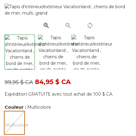
commentaire
Lien
vers
la
même
page.
Prix réduit de
à
84,95 $ CA
99,95 $ CA
Expédition GRATUITE avec tout achat de 100 $ CA.
Couleur :
Multicolore
sélectionné