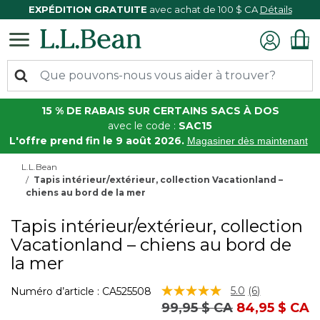
EXPÉDITION GRATUITE
avec achat de 100 $ CA
Détails
15 % DE RABAIS SUR CERTAINS SACS À DOS
avec le code :
SAC15
L'offre prend fin le 9 août 2026.
Magasiner dès maintenant
L.L.Bean
Tapis intérieur/extérieur, collection Vacationland –
chiens au bord de la mer
Tapis intérieur/extérieur, collection
Vacationland – chiens au bord de
la mer
3,7 sur 5 Évaluation des clients
5.0
(6)
Numéro d’article :
CA525508
Lire
Prix réduit de
à
99,95 $ CA
84,95 $ CA
les
6