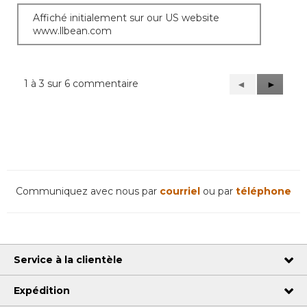
Affiché initialement sur our US website
www.llbean.com
1 à 3 sur 6 commentaire
Précédent
◄
Suivant
►
Reviews
Reviews
Communiquez avec nous par
courriel
ou par
téléphone
Service à la clientèle
Expédition