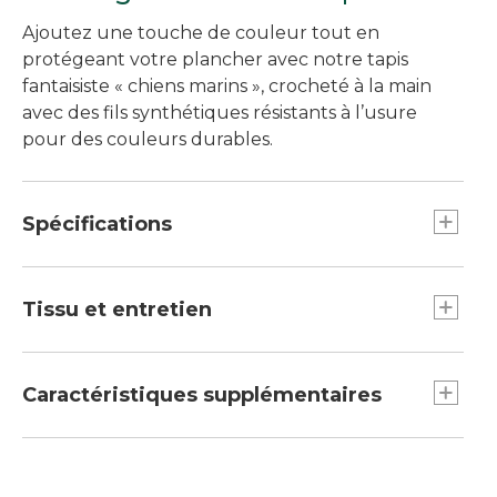
Ajoutez une touche de couleur tout en
protégeant votre plancher avec notre tapis
fantaisiste « chiens marins », crocheté à la main
avec des fils synthétiques résistants à l’usure
pour des couleurs durables.
Spécifications
Dimensions : 24 po x 36 po.
Tissu et entretien
95 % polyester, 5 % acrylique.
Enlever les taches ou faire nettoyer par un
Caractéristiques supplémentaires
professionnel.
Fait de fils de polyester/acrylique résistants qui
conservent leur couleur.