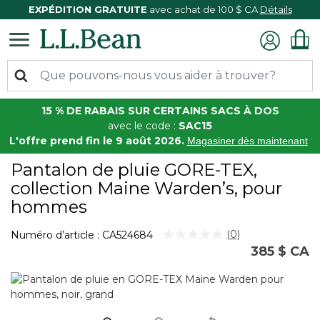
EXPÉDITION GRATUITE
avec achat de 100 $ CA
Détails
15 % DE RABAIS SUR CERTAINS SACS À DOS
avec le code :
SAC15
L'offre prend fin le 9 août 2026.
Magasiner dès maintenant
Pantalon de pluie GORE-TEX,
collection Maine Warden’s, pour
hommes
5 sur 5 Évaluation des clients
(0)
Numéro d’article :
CA524684
Aucune
385 $ CA
cote
pour
ce
produit.
Lien
vers
la