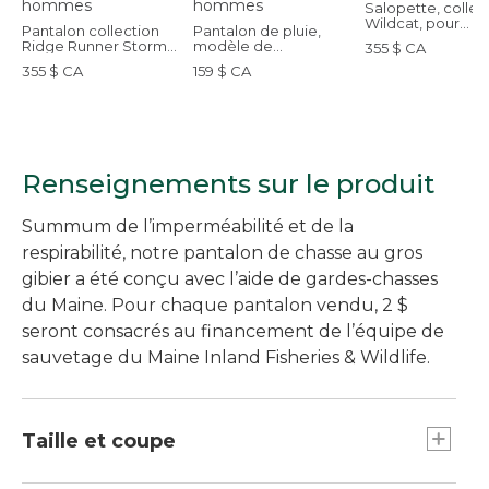
Salopette, collec
Wildcat, pour
Pantalon collection
Pantalon de pluie,
hommes
Ridge Runner Storm,
modèle de
355 $ CA
pour hommes
randonnée, pour
355 $ CA
159 $ CA
hommes
Renseignements sur le produit
Summum de l’imperméabilité et de la
respirabilité, notre pantalon de chasse au gros
gibier a été conçu avec l’aide de gardes-chasses
du Maine. Pour chaque pantalon vendu, 2 $
seront consacrés au financement de l’équipe de
sauvetage du Maine Inland Fisheries & Wildlife.
Taille et coupe