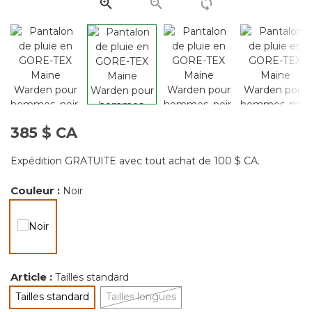
même
page.
385 $ CA
Expédition GRATUITE avec tout achat de 100 $ CA.
Couleur :
Noir
sélectionné
Article :
Tailles standard
Tailles standard
Tailles longues
sélectionné