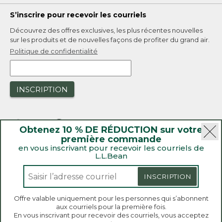
S’inscrire pour recevoir les courriels
Découvrez des offres exclusives, les plus récentes nouvelles
sur les produits et de nouvelles façons de profiter du grand air.
Politique de confidentialité
INSCRIPTION
Obtenez 10 % DE RÉDUCTION sur votre
première commande
en vous inscrivant pour recevoir les courriels de
L.L.Bean
|
Sécurité
Politique de confidentialité
|
Rappels de produit
INSCRIPTION
|
Loi sur la transparence de la Californie et du Royaume-Uni
|
|
Accessibilité
Politique de vente et de retour
Offre valable uniquement pour les personnes qui s’abonnent
aux courriels pour la première fois.
L.L.Bean® est une marque de commerce enregistrée de
Bienvenue sur llbean.ca! Nous utilisons des témoins
En vous inscrivant pour recevoir des courriels, vous acceptez
de connexion et d’autres technologies pour vous
L.L.Bean Inc. Copyright 2026.