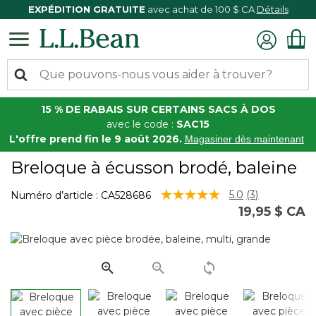
EXPÉDITION GRATUITE
avec achat de 100 $ CA
Détails
15 % DE RABAIS SUR CERTAINS SACS À DOS
avec le code :
SAC15
L'offre prend fin le 9 août 2026.
Magasiner dès maintenant
Breloque à écusson brodé, baleine
5 sur 5 Évaluation des clients
5.0
(3)
Numéro d’article :
CA528686
Lire
19,95 $ CA
les
3
commentair
Lien
vers
la
même
page.