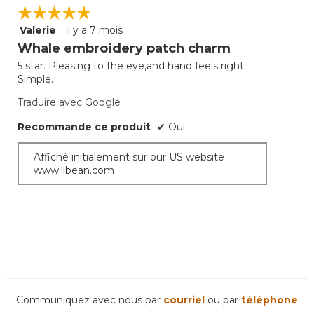
☆☆☆☆☆
☆☆☆☆☆
Valerie
·
il y a 7 mois
5
étoile(s)
Whale embroidery patch charm
sur
5 star. Pleasing to the eye,and hand feels right.
5.
Simple.
Traduire avec Google
Recommande ce produit
✔
Oui
Affiché initialement sur our US website
www.llbean.com
Communiquez avec nous par
courriel
ou par
téléphone