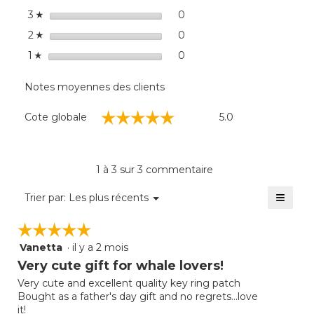
dialo
étoiles
0
0 commentaires avec 3 éto
Sélectionnez pour filtrer 
3
☆
étoiles
0
0 commentaires avec 2 éto
Sélectionnez pour filtrer 
2
☆
étoiles
0
0 commentaire avec 1 étoi
Sélectionnez pour filtrer 
1
☆
Notes moyennes des clients
Cote
☆☆☆☆☆
☆☆☆☆☆
Cote globale
5.0
globale,
La
cote
moyenne
1 à 3 sur 3 commentaire
est
de
≡
Menu
Trier par:
Les plus récents
▼
5
Clique
sur
sur
☆☆☆☆☆
☆☆☆☆☆
5.
le
bouto
Vanetta
·
il y a 2 mois
5
suivan
mettra
étoile(s)
Very cute gift for whale lovers!
à
sur
jour
Very cute and excellent quality key ring patch
5.
le
Bought as a father's day gift and no regrets...love
conte
ci-
it!