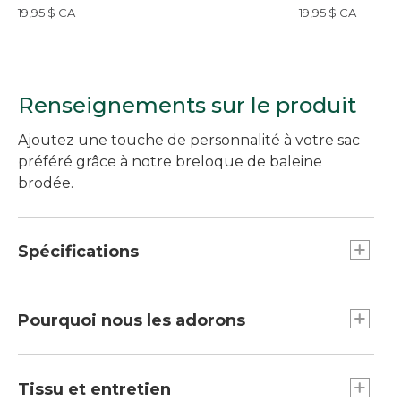
vagues
19,95 $ CA
19,95 $ CA
Renseignements sur le produit
Ajoutez une touche de personnalité à votre sac
préféré grâce à notre breloque de baleine
brodée.
Spécifications
Dimensions : longueur de 2,5 po x largeur de
1,8 po.
Pourquoi nous les adorons
Poids : 1 oz.
La nouvelle façon d’accessoiriser et de
personnaliser votre fourre-tout Boat and Tote,
Tissu et entretien