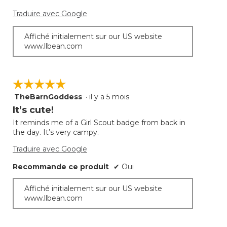
desso
Traduire avec Google
Affiché initialement sur our US website
www.llbean.com
☆☆☆☆☆
☆☆☆☆☆
TheBarnGoddess
·
il y a 5 mois
5
étoile(s)
It’s cute!
sur
It reminds me of a Girl Scout badge from back in
5.
the day. It’s very campy.
Traduire avec Google
Recommande ce produit
✔
Oui
Affiché initialement sur our US website
www.llbean.com