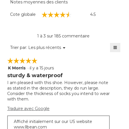
Notes moyennes des clients
Cote
☆☆☆☆☆
☆☆☆☆☆
Cote globale
4.5
globale,
La
cote
moyenne
1 à 3 sur 185 commentaire
est
de
≡
Menu
Trier par:
Les plus récents
▼
4.5
Clique
sur
sur
☆☆☆☆☆
☆☆☆☆☆
5.
le
bouto
K Morris
·
il y a 15 jours
5
suivan
mettra
étoile(s)
sturdy & waterproof
à
sur
jour
I am pleased with this shoe. However, please note
5.
le
as stated in the description, they do run large.
conte
ci-
Consider the thickness of socks you intend to wear
desso
with them.
Traduire avec Google
Affiché initialement sur our US website
www.llbean.com