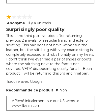
☆☆☆☆☆
☆☆☆☆☆
Anonyme
·
il y a un mois
1
étoile(s)
Surprisingly poor quality
sur
This is the third pair I’ve tried after returning
5.
previous 2 arrivals for irregular lining and exterior
scuffing. This pair does not have wrinkles in the
leather, but the stitching with very coarse string is
completely exposed and rubs horribly on my heels.
I don’t think I’ve ever had a pair of shoes or boots
where the stitching next to the foot is not
covered. VERY disappointing quality for a LLBean
product. I will be returning this 3rd and final pair.
Traduire avec Google
Recommande ce produit
✘
Non
Affiché initialement sur our US website
www.llbean.com