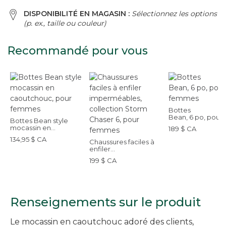
DISPONIBILITÉ EN MAGASIN :
Sélectionnez les options
(p. ex., taille ou couleur)
Recommandé pour vous
Bottes
Bean, 6 po, pour
Bottes Bean style
femmes
mocassin en
189 $ CA
caoutchouc, pour
134,95 $ CA
femmes
Chaussures faciles à
enfiler
imperméables,
199 $ CA
collection Storm
Chaser 6, pour
femmes
Renseignements sur le produit
Le mocassin en caoutchouc adoré des clients,