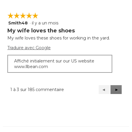
☆☆☆☆☆
☆☆☆☆☆
Smith48
·
il y a un mois
5
étoile(s)
My wife loves the shoes
sur
My wife loves these shoes for working in the yard.
5.
Traduire avec Google
Affiché initialement sur our US website
www.llbean.com
1 à 3 sur 185 commentaire
Précédent
◄
Suivant
►
Reviews
Reviews