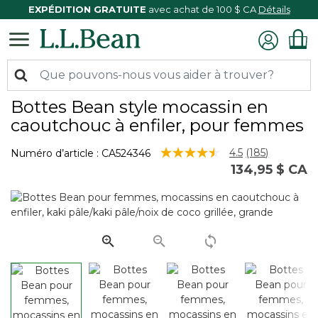
EXPÉDITION GRATUITE
avec achat de 100 $ CA
Détails
Bottes Bean style mocassin en
caoutchouc à enfiler, pour femmes
5 sur 5 Évaluation des clients
4.5
(185)
Numéro d’article :
CA524346
Lire
134,95 $ CA
les
185
commentaire
Lien
vers
la
même
page.