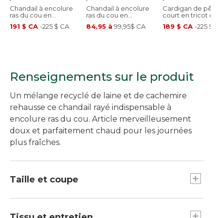
Chandail à encolure
Chandail à encolure
Cardigan de pêc
ras du cou en
ras du cou en
court en tricot de
cachemire classique,
coton/cachemire,
coton collection
191 $ CA
-
225 $ CA
84,95 à
99,95$ CA
189 $ CA
-
225 $ 
à rayures, pour
pour femmes
Signature pour
femmes
femmes
Renseignements sur le produit
Un mélange recyclé de laine et de cachemire
rehausse ce chandail rayé indispensable à
encolure ras du cou. Article merveilleusement
doux et parfaitement chaud pour les journées
plus fraîches.
Taille et coupe
Tombe sur les hanches.
Allure décontractée : notre coupe la plus
Tissu et entretien