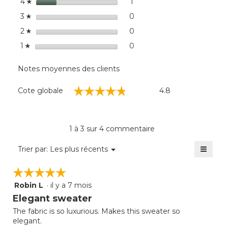
étoiles
de
1
1 commentaires avec 4 éto
Sélectionnez pour filtrer 
4
☆
dialo
étoiles
0
0 commentaires avec 3 éto
Sélectionnez pour filtrer 
3
☆
étoiles
0
0 commentaires avec 2 éto
Sélectionnez pour filtrer 
2
☆
étoiles
0
0 commentaire avec 1 étoi
Sélectionnez pour filtrer 
1
☆
Notes moyennes des clients
Cote
☆☆☆☆☆
☆☆☆☆☆
Cote globale
4.8
globale,
La
cote
moyenne
1 à 3 sur 4 commentaire
est
de
≡
Menu
Trier par:
Les plus récents
▼
4.8
Clique
sur
sur
☆☆☆☆☆
☆☆☆☆☆
5.
le
bouto
Robin L
·
il y a 7 mois
5
suivan
mettra
étoile(s)
Elegant sweater
à
sur
jour
The fabric is so luxurious. Makes this sweater so
5.
le
elegant.
conte