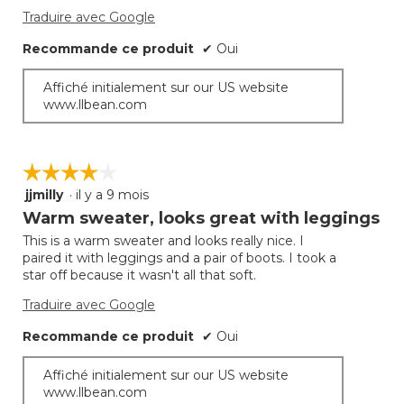
ci-
desso
Traduire avec Google
Recommande ce produit
✔
Oui
Affiché initialement sur our US website
www.llbean.com
☆☆☆☆☆
☆☆☆☆☆
jjmilly
·
il y a 9 mois
4
étoile(s)
Warm sweater, looks great with leggings
sur
This is a warm sweater and looks really nice. I
5.
paired it with leggings and a pair of boots. I took a
star off because it wasn't all that soft.
Traduire avec Google
Recommande ce produit
✔
Oui
Affiché initialement sur our US website
www.llbean.com