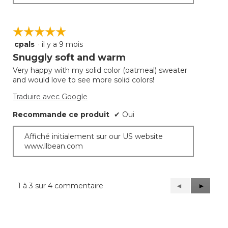
☆☆☆☆☆
☆☆☆☆☆
cpals
·
il y a 9 mois
5
étoile(s)
Snuggly soft and warm
sur
Very happy with my solid color (oatmeal) sweater
5.
and would love to see more solid colors!
Traduire avec Google
Recommande ce produit
✔
Oui
Affiché initialement sur our US website
www.llbean.com
1 à 3 sur 4 commentaire
Précédent
◄
Suivant
►
Reviews
Reviews