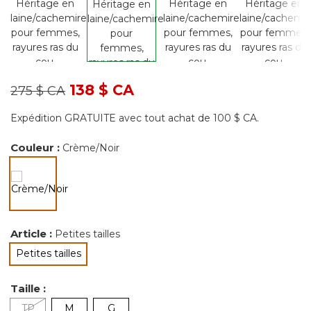
Prix réduit de
à
138 $ CA
275 $ CA
Expédition GRATUITE avec tout achat de 100 $ CA.
Couleur :
Crème/Noir
sélectionné
Article :
Petites tailles
Petites tailles
sélectionné
Taille :
TP
M
G