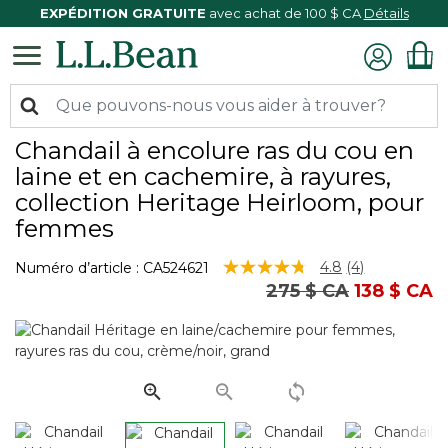
EXPÉDITION GRATUITE
avec achat de 100 $ CA
Détails
Chandail à encolure ras du cou en
laine et en cachemire, à rayures,
collection Heritage Heirloom, pour
femmes
5 sur 5 Évaluation des clients
4.8
(4)
Numéro d’article :
CA524621
Lire
Prix réduit de
à
275 $ CA
138 $ CA
les
4
commentaire
Lien
vers
la
même
page.