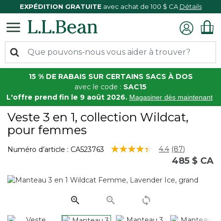
EXPÉDITION GRATUITE
avec achat de 100 $ CA
Détails
15 % DE RABAIS SUR CERTAINS SACS À DOS
avec le code :
SAC15
L'offre prend fin le 9 août 2026.
Magasiner dès maintenant
Veste 3 en 1, collection Wildcat,
pour femmes
4,2 sur 5 Évaluation des clients
4.4
(87)
Numéro d’article :
CA523763
Lire
485 $ CA
les
87
commentaire
Lien
vers
la
même
page.