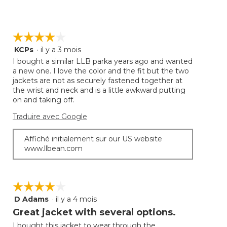
☆☆☆☆☆
☆☆☆☆☆
KCPs
·
il y a 3 mois
4
étoile(s)
I bought a similar LLB parka years ago and wanted
sur
a new one. I love the color and the fit but the two
5.
jackets are not as securely fastened together at
the wrist and neck and is a little awkward putting
on and taking off.
Traduire avec Google
Affiché initialement sur our US website
www.llbean.com
☆☆☆☆☆
☆☆☆☆☆
D Adams
·
il y a 4 mois
4
étoile(s)
Great jacket with several options.
sur
I bought this jacket to wear through the