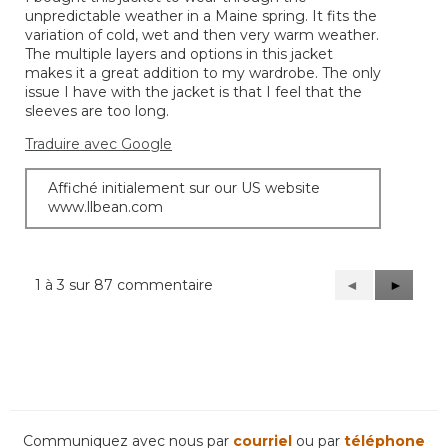
5.
unpredictable weather in a Maine spring. It fits the
variation of cold, wet and then very warm weather.
The multiple layers and options in this jacket
makes it a great addition to my wardrobe. The only
issue I have with the jacket is that I feel that the
sleeves are too long.
Traduire avec Google
Affiché initialement sur our US website
www.llbean.com
1 à 3 sur 87 commentaire
Précédent
◄
Suivant
►
Reviews
Reviews
Communiquez avec nous par
courriel
ou par
téléphone