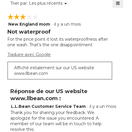
≡
Menu
Trier par:
Les plus récents
▼
4.4
Clique
sur
sur
☆☆☆☆☆
☆☆☆☆☆
5.
le
bouto
New England mom
·
il y a un mois
3
suivan
mettra
étoile(s)
Not waterproof
à
sur
jour
For the price point it lost its waterproofness after
5.
le
one wash. That’s the one disappointment
conte
ci-
desso
Traduire avec Google
Affiché initialement sur our US website
www.llbean.com
Réponse de our US website
www.llbean.com :
L.L.Bean Customer Service Team
·
il y a un mois
Thank you for sharing your feedback. We
apologize for the issue you encountered. A
member of our team will be in touch to help
resolve this.