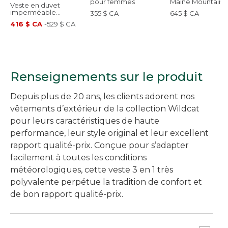
pour femmes
Maine Mountain, 
Veste en duvet
femmes
imperméable
355 $ CA
645 $ CA
ultraléger, pour
416 $ CA
-
529 $ CA
femmes
Renseignements sur le produit
Depuis plus de 20 ans, les clients adorent nos
vêtements d’extérieur de la collection Wildcat
pour leurs caractéristiques de haute
performance, leur style original et leur excellent
rapport qualité-prix. Conçue pour s’adapter
facilement à toutes les conditions
météorologiques, cette veste 3 en 1 très
polyvalente perpétue la tradition de confort et
de bon rapport qualité-prix.