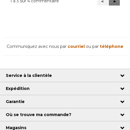
1 à 3 sur 4 commentaire
Précédent
◄
Suivant
►
Reviews
Reviews
Communiquez avec nous par
courriel
ou par
téléphone
Service à la clientèle
Expédition
Garantie
Où se trouve ma commande?
Magasins