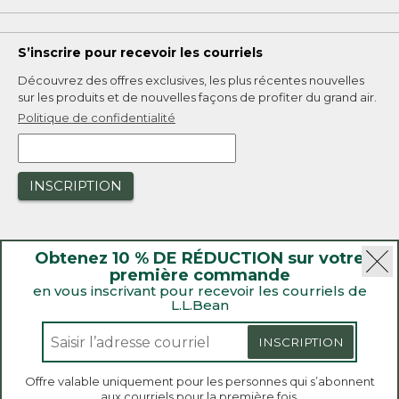
S’inscrire pour recevoir les courriels
Découvrez des offres exclusives, les plus récentes nouvelles
sur les produits et de nouvelles façons de profiter du grand air.
Politique de confidentialité
INSCRIPTION
Obtenez 10 % DE RÉDUCTION sur votre
première commande
en vous inscrivant pour recevoir les courriels de
L.L.Bean
|
Sécurité
Politique de confidentialité
|
Rappels de produit
INSCRIPTION
|
Loi sur la transparence de la Californie et du Royaume-Uni
|
|
Accessibilité
Politique de vente et de retour
Offre valable uniquement pour les personnes qui s’abonnent
aux courriels pour la première fois.