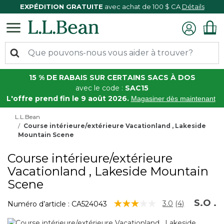
EXPÉDITION GRATUITE
avec achat de 100 $ CA
Détails
15 % DE RABAIS SUR CERTAINS SACS À DOS
avec le code :
SAC15
L'offre prend fin le 9 août 2026.
Magasiner dès maintenant
L.L.Bean
Course intérieure/extérieure Vacationland , Lakeside
Mountain Scene
Course intérieure/extérieure
Vacationland , Lakeside Mountain
Scene
S.O
.
3,4 sur 5 Évaluation des clients
3.0
(4)
Numéro d’article :
CA524043
Lire
les
4