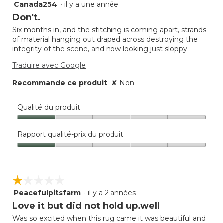
Canada254
·
il y a une année
1
étoile(s)
Don't.
sur
Six months in, and the stitching is coming apart, strands
5.
of material hanging out draped across destroying the
integrity of the scene, and now looking just sloppy
Traduire avec Google
Recommande ce produit
✘
Non
Qualité du produit
Qualité
du
Rapport qualité-prix du produit
produit,
Rapport
1
qualité-
sur
prix
5
☆☆☆☆☆
☆☆☆☆☆
du
produit,
Peacefulpitsfarm
·
il y a 2 années
1
1
étoile(s)
Love it but did not hold up.well
sur
sur
5
Was so excited when this rug came it was beautiful and
5.