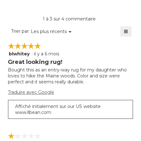
de
cote
du
3
moye
produi
sur
est
La
1 à 3 sur 4 commentaire
5.
de
cote
1
≡
moye
Menu
Trier par:
Les plus récents
sur
▼
est
Clique
5.
sur
de
☆☆☆☆☆
☆☆☆☆☆
le
1
bouto
blwhitey
·
il y a 6 mois
sur
5
suivan
mettra
5.
étoile(s)
Great looking rug!
à
sur
jour
Bought this as an entry-way rug for my daughter who
5.
le
loves to hike the Maine woods. Color and size were
conte
ci-
perfect and it seems really durable.
desso
Traduire avec Google
Affiché initialement sur our US website
www.llbean.com
☆☆☆☆☆
☆☆☆☆☆