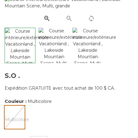
commentair
Lien
vers
la
même
page.
S.O
.
Expédition GRATUITE avec tout achat de 100 $ CA.
Couleur :
Multicolore
sélectionné